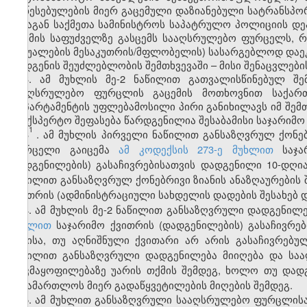
დაწესებულების მიერ გაცემული დაზიანებული სატრანსპო
შინაგან საქმეთა სამინისტროს საპატრულო პოლიციის დე
და მის საფუძველზე გასცემს სააღსრულებო ფურცელს,
საშუალების მესაკუთრის/მფლობელის) სასარგებლოდ დაე
აღდგენის შეუძლებლობის შემთხვევაში – მისი შენაცვლები
3. ამ მუხლის მე-2 ნაწილით გათვალისწინებულ შემ
სააღსრულებო ფურცლის გაცემის მოთხოვნით საქართ
დეპარტამენტის უფლებამოსილი პირი განიხილავს იმ შემთ
საექსპერტო შეფასება წარდგენილია შესაბამისი საჯარიმო
1
3
. ამ მუხლის პირველი ნაწილით განსაზღვრულ ქონებ
ფურცელი გაიცემა
ამ კოდექსის 273-ე მუხლით
საჯარ
დადგენილების) გასაჩივრებისათვის დადგენილი 10-დღია
ნაწილით განსაზღვრულ ქონებრივი ზიანის ანაზღაურების
ქვითრის (ადმინისტრაციული სახდელის დადების შესახებ დ
4. ამ მუხლის მე-2 ნაწილით განსაზღვრული დადგენი
მუხლით
საჯარიმო ქვითრის (დადგენილების) გასაჩივრებ
დღისა, თუ აღნიშნული ქვითარი არ არის გასაჩივრებული
ნაწილით განსაზღვრული დადგენილება მიიღება და სა
დაკმაყოფილებაზე უარის თქმის შემდეგ, ხოლო თუ დად
სასამართლოს მიერ გადაწყვეტილების მიღების შემდეგ.
5. ამ მუხლით განსაზღვრული სააღსრულებო ფურცლისა