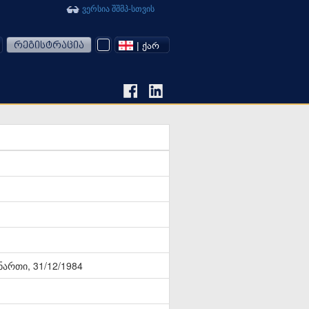
ვერსია შშმპ-სთვის
რეგისტრაცია
| ᲥᲐᲠ
ნართი, 31/12/1984