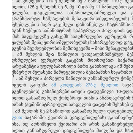
2. ამ კოდექსის 116-ე მუხლის მე-7 ნაწილით, 119-ე მუ
ნაწილით, 125-ე მუხლის მე-5, მე-10 და მე-11 ნაწილები
საშუალება, დადგენილია სამართალდამრღვევი და გ
(სატრანსპორტო საშუალების მესაკუთრის/მფლობელის)
დაწესებულების მიერ გაცემული დაზიანებული სატრანსპო
შინაგან საქმეთა სამინისტროს საპატრულო პოლიციის დე
და მის საფუძველზე გასცემს სააღსრულებო ფურცელს,
საშუალების მესაკუთრის/მფლობელის) სასარგებლოდ დაე
აღდგენის შეუძლებლობის შემთხვევაში – მისი შენაცვლები
3. ამ მუხლის მე-2 ნაწილით გათვალისწინებულ შემ
სააღსრულებო ფურცლის გაცემის მოთხოვნით საქართ
დეპარტამენტის უფლებამოსილი პირი განიხილავს იმ შემთ
საექსპერტო შეფასება წარდგენილია შესაბამისი საჯარიმ
1
3
. ამ მუხლის პირველი ნაწილით განსაზღვრულ ქონებ
ფურცელი გაიცემა
ამ კოდექსის 273-ე მუხლით
საჯარ
დადგენილების) გასაჩივრებისათვის დადგენილი 10-დღი
ნაწილით განსაზღვრულ ქონებრივი ზიანის ანაზღაურების
ქვითრის (ადმინისტრაციული სახდელის დადების შესახებ დ
4. ამ მუხლის მე-2 ნაწილით განსაზღვრული დადგენი
მუხლით
საჯარიმო ქვითრის (დადგენილების) გასაჩივრე
დღისა, თუ აღნიშნული ქვითარი არ არის გასაჩივრებული
ნაწილით განსაზღვრული დადგენილება მიიღება და სა