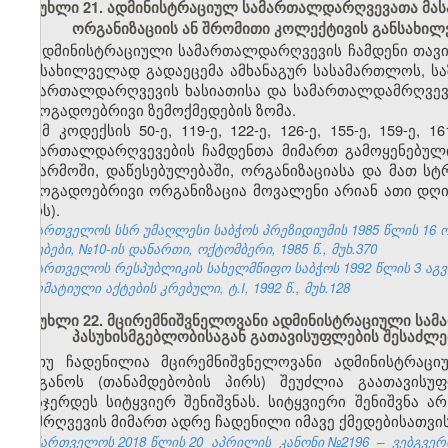
მუხლი 21. ადმინისტრაციულ სამართალდარღვევათა მას
ორგანიზაციის ან შრომითი კოლექტივის განსახი
ადმინისტრაციული სამართალდარღვევის ჩამდენი თავი
განსახილველად გადაეცემა ამხანაგურ სასამართლოს, ს
სამართალდარღვევის ხასიათისა და სამართალდამრღვევი
საზოგადოებრივი ზემოქმედების ზომა.
ამ კოდექსის 50-ე, 119-ე, 122-ე, 126-ე, 155-ე, 159-ე
სამართალდარღვევების ჩამდენთა მიმართ გამოყენებული
საწარმოში, დაწესებულებაში, ორგანიზაციასა და მათ ს
საზოგადოებრივი ორგანიზაცია მოვალენი არიან ათი დღი
პირს).
საქართველოს სსრ უმაღლესი საბჭოს პრეზიდიუმის 1985 წლის 16 
უწყებები, №10-ის დანართი, ოქტომბერი, 1985 წ., მუხ.370
საქართველოს რესპუბლიკის სახელმწიფო საბჭოს 1992 წლის 3 აგ
ნორმატიული აქტების კრებული, ტ.I, 1992 წ., მუხ.128
მუხლი 22. მცირემნიშვნელოვანი ადმინისტრაციული სა
პასუხისმგებლობისაგან გათავისუფლების შესაძლ
თუ ჩადენილია მცირემნიშვნელოვანი ადმინისტრაცი
ორგანოს (თანამდებობის პირს) შეუძლია გაათავისუ
დასჯერდეს სიტყვიერ შენიშვნას. სიტყვიერი შენიშვნა ა
დამრღვევის მიმართ ადრე ჩადენილი იმავე ქმედებისათვის
საქართველოს 2018 წლის 20
აპრილის
კანონი №2196
–
ვებგვერდ