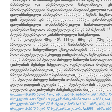
მოსამსახურეს
და
საქართველოს
სახელმწიფო
უ
სამართალდარღვევის
ჩადენისათვის
პასუხისმგებლობა
და
გათვალისწინებული
სამხედრო
სამსახურის
წესის
,
საგზა
დაცვის
წესებისა
და
საქართველოს
საბაჟო
კანონმდე
გათვალისწინებული
ადმინისტრაციული
სამართალდარ
​1
დაეკისრებათ
საერთო
საფუძველზე
,
გარდა
ამ
მუხლის
1
შეიძლება
შეეფარდოთ
გამასწორებელი
სამუშაოები
.
​1
​1
1
. ამ კოდექსის 45-ე, 45
, 116-ე, 166-ე და 173-ე
საქართველოს შინაგან საქმეთა სამინისტროს მოსამსა
საქართველოს სახელმწიფო უსაფრთხოების სამსახურის 
საერთო საფუძველზე, აგრეთვე დისციპლინურ წესდებათა მ
2. სხვა პირებს, ამ მუხლის პირველ ნაწილში ჩამოთვ
დისციპლინის შესახებ სპეციალურ დებულებათა მოქმედ
შემთხვევებში ადმინისტრაციულ სამართალდარღვევათა ჩ
დანარჩენ შემთხვევებში – ადმინისტრაციული პასუხისმგე
3. ამ მუხლის პირველ ნაწილში აღნიშნულ შემთხვევებშ
სახდელის დადების უფლება აქვთ, შეუძლიათ მის ნაცვლა
ბრალეულთა დისციპლინურ პასუხისგებაში მიცემის საკითხ
საქართველოს 2005 წლის 1 ივლისის კანონი №1857 – სსმ I, №38, 15.0
საქართველოს 2006 წლის 29 დეკემბრის კანონი №4322 – სსმ I, №4, 12
საქართველოს 2009 წლის 27 მარტის კანონი №1142 – სსმ I, №9, 13.04
საქართველოს 2010 წლის 17 სექტემბრის კანონი №3593 – სსმ I, №54, 