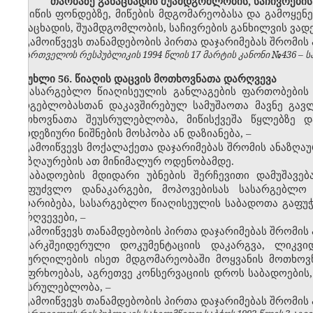
თაობაზე განაცხადის შუამდგომლობის, საჩივრების
მიწის ფონდებზე, მიწების მდგომარეობასა და გამოყენ
განაცხადის, შუამდგომლობის, საჩივრების განხილვის ვად
გამოიწვევს თანამდებობის პირთა დაჯარიმებას შრომის
საქართველოს რესპუბლიკის 1994 წლის 17 მარტის კანონი №436 – საქ
მუხლი 56. წიაღის დაცვის მოთხოვნათა დარღვევა
სასარგებლო წიაღისეულის განლაგების ფართობების თ
სარგებლობასთან დაკავშირებულ სამუშაოთა მავნე გავლე
მოთხოვნათა შეუსრულებლობა, მიწისქვეშა წყლებზე დ
გეოდეზიური ნიშნების მოსპობა ან დაზიანება,
–
გამოიწვევს მოქალაქეთა დაჯარიმებას
შრომის ანაზღა
ანაზღაურების
ათ
მინიმალურ ოდენობამდე.
საბადოების მდიდარი უბნების შერჩევითი დამუშავე
უსაფუძვლო დანაკარგები, მოპოვებისას სასარგებლო
გაღარიბება, სასარგებლო წიაღისეულის საბადოთა გაფუჭ
დარღვევები,
–
გამოიწვევს თანამდებობის პირთა დაჯარიმებას შრომის
მარკშეიდერული დოკუმენტაციის დაკარგვა, ლიკვი
ჭაბურღილების ისეთ მდგომარეობაში მოყვანის მოთხო
უსაფრხოებას, აგრეთვე კონსერვაციის დროს საბადოების
შეუსრულებლობა,
–
გამოიწვევს თანამდებობის პირთა დაჯარიმებას
შრომის 