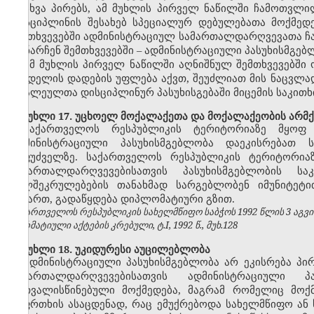
სხვა პირებს, ამ მუხლის პირველ ნაწილში ჩამოთვლ
დისციპლინის შესახებ სპეციალურ დებულებათა მოქმედ
შემთხვევებში ადმინისტრაციულ სამართალდარღვევათა ჩ
დანარჩენ შემთხვევებში
–
ადმინისტრაციული პასუხისმგებ
ამ მუხლის პირველ ნაწილში აღნიშნულ შემთხვევებში 
სახდელის დადების უფლება აქვთ, შეუძლიათ მის ნაცვლა
ბრალეულთა დისციპლინურ პასუხისგებაში მიცემის საკითხ
მუხლი 17. უცხოელ მოქალაქეთა და მოქალაქეობის არმქ
საქართველოს რესპუბლიკის
ტერიტორიაზე მყოფ
ადმინისტრაციული პასუხისმგებლობა დაეკისრებათ
საფუძველზე.
საქართველოს რესპუბლიკის
ტერიტორია
სამართალდარღვევებისათვის პასუხისმგებლობის 
ხელშეკრულებების თანახმად სარგებლობენ იმუნიტე
მიმართ, გადაწყდება დიპლომატიური გზით.
საქართველოს რესპუბლიკის სახელმწიფო საბჭოს 1992 წლის 3 აგვ
ნორმატიული აქტების კრებული, ტ.I, 1992 წ., მუხ.128
მუხლი 18. უკიდურესი აუცილებლობა
ადმინისტრაციული პასუხისმგებლობა არ ეკისრება პი
სამართალდარღვევებისათვის ადმინისტრაციული 
გათვალისწინებული მოქმედება, მაგრამ რომელიც მოქ
საფრთხის ასაცდენად, რაც ემუქრებოდა სახელმწიფო ან 