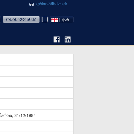
ვერსია შშმპ-სთვის
რეგისტრაცია
| ᲥᲐᲠ
ნართი, 31/12/1984