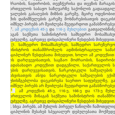
მოძრაობის, ნადირობის, თევზჭერისა და თევზის მარაგი
საქართველოს საბაჟო საზღვარზე საქონლის გადაადგილ
საშუალების გასაღების მიზნის გარეშე, მცირე ოდენობით
ექიმის დანიშნულების გარეშე მოხმარებისათვის დაეკი
აღნიშნულ პირებს არ შეიძლება შეეფარდოთ გამასწორებელ
​1
1
.
ამ კოდექსის 45-ე
და
116-ე მუხლებით
გათვალისწინე
შინაგან საქმეთა სამინისტროს სამხედრო მოსამსახ
საფუძველზე, აგრეთვე დისციპლინური წესდების მიხედვით
[1. სამხედრო მოსამსახურეს, სამხედრო სარეზერვ
სამინისტროს თანამშრომელს ადმინისტრაციული სამა
დისციპლინურ წესდებათა მიხედვით, ხოლო ამ კოდექსით
წესის დარღვევისათვის, საგზაო მოძრაობის, ნადირო
საგადასახადო კოდექსით დადგენილი, საქართველოს ს
წესების დარღვევისათვის, ნარკოტიკული საშუალების
შენახვისათვის ან/და ნარკოტიკული საშუალების ექი
პასუხისმგებლობა დაეკისრება საერთო საფუძველზე, გ
აღნიშნულ პირებს არ შეიძლება შეეფარდოთ გამასწორებელ
1
1
. ამ კოდექსის 45-ე, 116-ე, 166-ე და 173-ე მ
საქართველოს შინაგან საქმეთა სამინისტროს თანამშ
საფუძველზე, აგრეთვე დისციპლინური წესდების მიხედვით
2. სხვა პირებს, ამ მუხლის პირველ ნაწილში ჩამოთვ
დისციპლინის შესახებ სპეციალურ დებულებათა მოქმედ