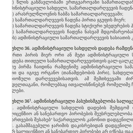
2) წლის განმავლობაში ერთგვაროვანი სამართალდა
ადმინისტრაციული სახდელი, სამართალდარღვევის ჩადენა 
3) არასრულწლოვნის ჩაბმა სამართალდარღვევაში;
4) სამართალდარღვევის ჩადენა პირთა ჯგუფის მიერ;
5) სამართალდარღვევის ჩადენა სტიქიური უბედურების 
6) სამართალდარღვევის ჩადენა ნასვამ მდგომარეობა
პირს) ადმინისტრაციული სამართალდარღვევის ხასიათის კ
მუხლი 36. ადმინისტრაციული სახდელის დადება რამდე
ერთი პირის მიერ ორი ან მეტი ადმინისტრაციული 
დაედება თითეული სამართალდარღვევისთვის ცალ-ცალკე
თუ პირმა ჩაიდინა რამდენიმე ადმინისტრაციული ს
ერთი და იგივე ორგანო (თანამდებობის პირი), სახდელ
სერიოზული დარღვევებისათვის. ამ შემთხვევაში ძ
სახდელთაგანი, რომლებსაც ითვალისწინებენ რომელიმე 
მუხლები.
​1
მუხლი 36
. ადმინისტრაციული პასუხისმგებლობა სალიც
1. ადმინისტრაციული სახდელის დადების შემდგომ
სალიცენზიო ან სანებართვო პირობების შეუსრულებლობა გ
ნებართვების შესახებ“ საქართველოს კანონით დადგენილი 
2. გასამმაგებული ჯარიმის დაკისრებიდან დადგენილი
მიერ სალიცენზიო ან სანებართვო პირობები არ იქნება და