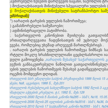
დაკავშირებული წესების დარღვევის საგანი, საქონლის ტრ
ე) მოქალაქისათვის მინიჭებული სპეციალური უფლების
[ე) მოქალაქისათვის მინიჭებული სატრანსპორტო საშ
დეკემბრიდან)]
​1
ე
) იარაღის ტარების უფლების ჩამორთმევა;
ვ) გამასწორებელი სამუშაოები;
ზ) ადმინისტრაციული პატიმრობა.
2. საქართველოს კანონებით შეიძლება გათვალის
სამართალდარღვევათა ჩადენისათვის იმ უცხოელ მოქ
გაძევება, რომლებიც უხეშად არღვევენ მართლწესრიგს
.
3. იარაღის ტარების უფლების ჩამორთმევა ნიშნავს ს
სპორტული მოკლე ხრახნილლულიანი ცეცხლსასროლი იარა
სახდელი გამოიყენება
„იარაღის შესახებ“ საქართველოს კ
კოდექსის განსაკუთრებული ნაწილით გათვალისწინებული
ტარების უფლების ჩამორთმევის შესახებ გადაწყვეტილება
გამოცემის მომდევნო დღიდან.
საქართველოს სსრ უმაღლესი საბჭოს პრეზიდიუმის 1988 წლის 15 
უწყებები, №8, აგვისტო, 1988 წ., მუხ.201
საქართველოს რესპუბლიკის სახელმწიფო საბჭოს 1992 წლის 3 აგ
ნორმატიული აქტების კრებული, ტ.I, 1992 წ., მუხ.128
საქართველოს 2000 წლის 5 მაისის კანონი №285 – სსმ I, №18, 15.05.2
საქართველოს 2006 წლის 25 ივლისის კანონი №3516 - სსმ I, №36, 04.
საქართველოს 2010 წლის 17 სექტემბრის კანონი №3593 - სსმ I, №54, 1