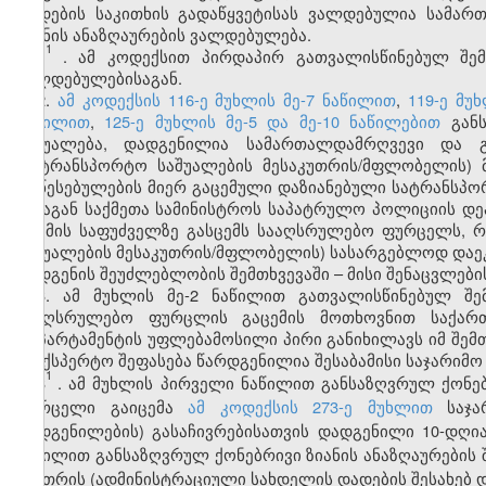
დადების საკითხის გადაწყვეტისას ვალდებულია სამა
ზიანის ანაზღაურების ვალდებულება.
1
1
. ამ კოდექსით პირდაპირ გათვალისწინებულ შემ
ვალდებულებისაგან.
2.
ამ კოდექსის 116-ე მუხლის მე-7 ნაწილით
,
119-ე მუ
ნაწილით
,
125-ე მუხლის მე-5 და მე-10 ნაწილებით
განს
საშუალება, დადგენილია სამართალდამრღვევი და გ
(სატრანსპორტო საშუალების მესაკუთრის/მფლობელის)
დაწესებულების მიერ გაცემული დაზიანებული სატრანსპო
შინაგან საქმეთა სამინისტროს საპატრულო პოლიციის დე
და მის საფუძველზე გასცემს სააღსრულებო ფურცელს,
საშუალების მესაკუთრის/მფლობელის) სასარგებლოდ დაე
აღდგენის შეუძლებლობის შემთხვევაში – მისი შენაცვლები
3. ამ მუხლის მე-2 ნაწილით გათვალისწინებულ შემ
სააღსრულებო ფურცლის გაცემის მოთხოვნით საქართ
დეპარტამენტის უფლებამოსილი პირი განიხილავს იმ შემთ
საექსპერტო შეფასება წარდგენილია შესაბამისი საჯარიმო
1
3
. ამ მუხლის პირველი ნაწილით განსაზღვრულ ქონებ
ფურცელი გაიცემა
ამ კოდექსის 273-ე მუხლით
საჯარ
დადგენილების) გასაჩივრებისათვის დადგენილი 10-დღია
ნაწილით განსაზღვრულ ქონებრივი ზიანის ანაზღაურების
ქვითრის (ადმინისტრაციული სახდელის დადების შესახებ დ