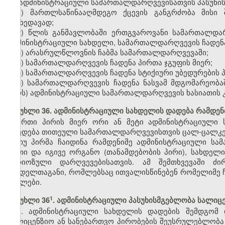
ადმინისტრაციული სამართალდარღვევისათვის პასუხის
1) მართლსაწინააღმდეგო ქცევის განგრძობა მისი 
მიუხედავად;
2) წლის განმავლობაში ერთგვაროვანი სამართალდა
ადმინისტრაციული სახდელი, სამართალდარღვევის ჩადენა 
3) არასრულწლოვნის ჩაბმა სამართალდარღვევაში;
4) სამართალდარღვევის ჩადენა პირთა ჯგუფის მიერ;
5) სამართალდარღვევის ჩადენა სტიქიური უბედურების 
6) სამართალდარღვევის ჩადენა ნასვამ მდგომარეობა
პირს) ადმინისტრაციული სამართალდარღვევის ხასიათის კ
მუხლი 36. ადმინისტრაციული სახდელის დადება რამდე
ერთი პირის მიერ ორი ან მეტი ადმინისტრაციული 
დაედება თითეული სამართალდარღვევისთვის ცალ-ცალკე
თუ პირმა ჩაიდინა რამდენიმე ადმინისტრაციული ს
ერთი და იგივე ორგანო (თანამდებობის პირი), სახდელ
სერიოზული დარღვევებისათვის. ამ შემთხვევაში ძ
სახდელთაგანი, რომლებსაც ითვალისწინებენ რომელიმე 
მუხლები.
​1
მუხლი 36
. ადმინისტრაციული პასუხისმგებლობა სალიც
1. ადმინისტრაციული სახდელის დადების შემდგომ
სალიცენზიო ან სანებართვო პირობების შეუსრულებლობა 