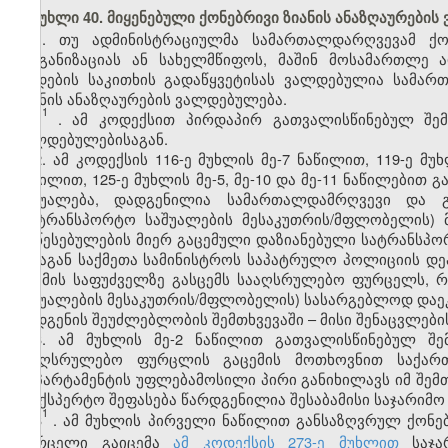
მუხლი 40. მიყენებული ქონებრივი ზიანის ანაზღაურები
1. თუ ადმინისტრაციულმა სამართალდარღვევამ ქონ
ორგანიზაციას ან სახელმწიფოს, მაშინ მოსამართლე 
დადების საკითხის გადაწყვეტისას ვალდებულია სამა
ზიანის ანაზღაურების ვალდებულება.
1
1
. ამ კოდექსით პირდაპირ გათვალისწინებულ შემ
ვალდებულებისაგან.
2. ამ კოდექსის 116-ე მუხლის მე-7 ნაწილით, 119-ე მუ
ნაწილით, 125-ე მუხლის მე-5, მე-10 და მე-11 ნაწილები
საშუალება, დადგენილია სამართალდამრღვევი და გ
(სატრანსპორტო საშუალების მესაკუთრის/მფლობელის)
დაწესებულების მიერ გაცემული დაზიანებული სატრანსპო
შინაგან საქმეთა სამინისტროს საპატრულო პოლიციის დე
და მის საფუძველზე გასცემს სააღსრულებო ფურცელს,
საშუალების მესაკუთრის/მფლობელის) სასარგებლოდ დაე
აღდგენის შეუძლებლობის შემთხვევაში – მისი შენაცვლები
3. ამ მუხლის მე-2 ნაწილით გათვალისწინებულ შემ
სააღსრულებო ფურცლის გაცემის მოთხოვნით საქართ
დეპარტამენტის უფლებამოსილი პირი განიხილავს იმ შემთ
საექსპერტო შეფასება წარდგენილია შესაბამისი საჯარიმო
1
3
. ამ მუხლის პირველი ნაწილით განსაზღვრულ ქონებ
ფურცელი გაიცემა
ამ კოდექსის 273-ე მუხლით
საჯარ