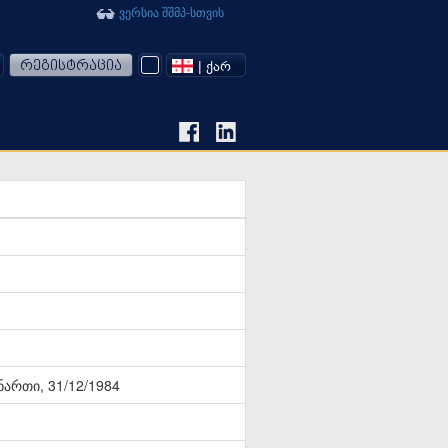
ვერსია შშმპ-სთვის
რეგისტრაცია
| ᲥᲐᲠ
ნართი, 31/12/1984