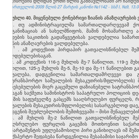
დაკისრების დღიდან ერთი წლის განმავლობაში არ ჩაიდე
საქართველოს 2009 წლის 27 მარტის კანონი №1142 - სსმ I, №9, 13.04
მუხლი 40. მიყენებული ქონებრივი ზიანის ანაზღაურები
1. თუ ადმინისტრაციულმა სამართალდარღვევამ ქონ
ორგანიზაციას ან სახელმწიფოს, მაშინ მოსამართლე 
დადების საკითხის გადაწყვეტისას ვალდებულია სამა
ზიანის ანაზღაურების ვალდებულება.
1
1
. ამ კოდექსით პირდაპირ გათვალისწინებულ შემ
ვალდებულებისაგან.
2. ამ კოდექსის 116-ე მუხლის მე-7 ნაწილით, 119-ე მუ
ნაწილით, 125-ე მუხლის მე-5, მე-10 და მე-11 ნაწილები
საშუალება, დადგენილია სამართალდამრღვევი და გ
(სატრანსპორტო საშუალების მესაკუთრის/მფლობელის)
დაწესებულების მიერ გაცემული დაზიანებული სატრანსპო
შინაგან საქმეთა სამინისტროს საპატრულო პოლიციის დე
და მის საფუძველზე გასცემს სააღსრულებო ფურცელს,
საშუალების მესაკუთრის/მფლობელის) სასარგებლოდ დაე
აღდგენის შეუძლებლობის შემთხვევაში – მისი შენაცვლები
3. ამ მუხლის მე-2 ნაწილით გათვალისწინებულ შემ
სააღსრულებო ფურცლის გაცემის მოთხოვნით საქართ
დეპარტამენტის უფლებამოსილი პირი განიხილავს იმ შემთ
საექსპერტო შეფასება წარდგენილია შესაბამისი საჯარიმო