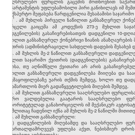
სააღსრულებო ფურცლის გაცემის მოთხოვნით საქართ
დეპარტამენტის უფლებამოსილი პირი განიხილავს იმ შემთ
საექსპერტო შეფასება წარდგენილია შესაბამისი საჯარიმო
1
3
. ამ მუხლის პირველი ნაწილით განსაზღვრულ ქონებ
ფურცელი გაიცემა ამ კოდექსის 273-ე მუხლით საჯა
დადგენილების) გასაჩივრებისათვის დადგენილი 10-დღია
ნაწილით განსაზღვრულ ქონებრივი ზიანის ანაზღაურების
ქვითრის (ადმინისტრაციული სახდელის დადების შესახებ დ
4. ამ მუხლის მე-2 ნაწილით განსაზღვრული დადგენილე
მუხლით საჯარიმო ქვითრის (დადგენილების) გასაჩივრებ
დღისა, თუ აღნიშნული ქვითარი არ არის გასაჩივრებული
ნაწილით განსაზღვრული დადგენილება მიიღება და სა
დაკმაყოფილებაზე უარის თქმის შემდეგ, ხოლო თუ დად
სასამართლოს მიერ გადაწყვეტილების მიღების შემდეგ.
5. ამ მუხლით განსაზღვრული სააღსრულებო ფურცლისა
ბიურო ვალდებულია გაატაროს სააღსრულებო ფურ
პრიორიტეტულად განახორციელოს იმ მექანიკურ ავტოსატრ
რომლითაც ჩადენილ იქნა ამ მუხლის მე-2 ნაწილში მითი
6. ამ მუხლით განსაზღვრული:
ა) დადგენილების მიღებამდე და სააღსრულებო ფურ
სამართალდამრღვევს უფლება აქვთ, ნებისმიერ დროს
იძულებითი აღსრულება;