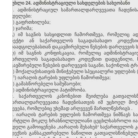
მუხლი 24. ადმინისტრაციული სახდელების სახეობანი
1. ადმინისტრაციულ სამართალდარღვევათა ჩადენის
სახდელები:
ა) გაფრთხილება;
ბ) ჯარიმა;
გ) იმ საგნის სასყიდლით ჩამორთმევა, რომელიც ა
ობიექტი ან საქართველოს საგადასახადო კოდექს
გადაადგილებასთან დაკავშირებული წესების დარღვევის ს
დ) იმ საგნის კონფისკაცია, რომელიც ადმინისტრაც
საქართველოს საგადასახადო კოდექსით დადგენილი, 
დაკავშირებული წესების დარღვევის საგანი, საქონლის ტრ
ე) მოქალაქისათვის მინიჭებული სპეციალური უფლების
​1
ე
) იარაღის ტარების უფლების ჩამორთმევა;
ვ) გამასწორებელი სამუშაოები;
ზ) ადმინისტრაციული პატიმრობა.
2. საქართველოს კანონებით შეიძლება გათვალის
სამართალდარღვევათა ჩადენისათვის იმ უცხოელ მოქ
გაძევება, რომლებიც უხეშად არღვევენ მართლწესრიგს
.
3. იარაღის ტარების უფლების ჩამორთმევა ნიშნავს ს
სპორტული მოკლე ხრახნილლულიანი ცეცხლსასროლი იარა
სახდელი გამოიყენება „იარაღის შესახებ“ საქართველოს კ
კოდექსის განსაკუთრებული ნაწილით გათვალისწინებული