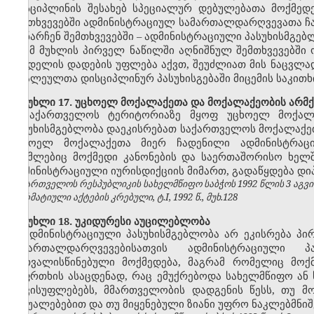
დისციპლინის შესახებ სპეციალურ დებულებათა მოქმედ
შემთხვევებში ადმინისტრაციულ სამართალდარღვევათა ჩ
დანარჩენ შემთხვევებში
–
ადმინისტრაციული პასუხისმგებ
ამ მუხლის პირველ ნაწილში აღნიშნულ შემთხვევებში 
სახდელის დადების უფლება აქვთ, შეუძლიათ მის ნაცვლა
ბრალეულთა დისციპლინურ პასუხისგებაში მიცემის საკითხ
მუხლი 17. უცხოელ მოქალაქეთა და მოქალაქეობის არმქ
საქართველოს ტერიტორიაზე მყოფ უცხოელ მოქალა
პასუხისმგებლობა დაეკისრებათ
საქართველოს
მოქალაქე
უცხოელ მოქალაქეთა მიერ ჩადენილი ადმინისტრაციუ
რომლებიც მოქმედი კანონების და საერთაშორისო ხელ
ადმინისტრაციული იურისდიქციის მიმართ, გადაწყდება დ
საქართველოს რესპუბლიკის სახელმწიფო საბჭოს 1992 წლის 3 აგვ
ნორმატიული აქტების კრებული, ტ.I, 1992 წ., მუხ.128
მუხლი 18. უკიდურესი აუცილებლობა
ადმინისტრაციული პასუხისმგებლობა არ ეკისრება პი
სამართალდარღვევებისათვის ადმინისტრაციული 
გათვალისწინებული მოქმედება, მაგრამ რომელიც მოქ
საფრთხის ასაცდენად, რაც ემუქრებოდა სახელმწიფო ან 
თავისუფლებებს, მმართველობის დადგენის წესს, თუ მ
საშუალებებით და თუ მიყენებული ზიანი უფრო ნაკლებმნიშ