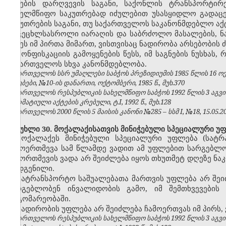
წესების დარღვევის საგანი, საქონლის ტრანსპორტირ
სახელმწიფო საკუთრებად იძულებით უსასყიდლო გადაცე
საკუთრების საგანი, თუ
საქართველოს
საკანონმდებლო აქტ
ცეცხლსასროლი იარაღის და საბრძოლო მასალების,
ნ
იქნეს იმ პირთა მიმართ, ვისთვისაც ნადირობა არსებობის
კონფისკაციის გამოყენების წესს, იმ საგნების ნუსხას
საქართველოს სხვა კანონმდებლობა.
საქართველოს სსრ უმაღლესი საბჭოს პრეზიდიუმის 1985 წლის 16 
უწყებები, №10-ის დანართი, ოქტომბერი, 1985 წ., მუხ.370
საქართველოს რესპუბლიკის სახელმწიფო საბჭოს 1992 წლის 3 აგვ
ნორმატიული აქტების კრებული, ტ.I, 1992 წ., მუხ.128
საქართველოს 2000 წლის 5 მაისის კანონი №285 – სსმ I, №18, 15.05.200
მუხლი 30. მოქალაქისათვის მინიჭებული სპეციალური უ
მოქალაქეს მინიჭებული სპეციალური უფლება (სატრ
ჩამოერთმევა სამ წლამდე ვადით ამ უფლებით სარგებლობ
ჩამორთმევის ვადა არ შეიძლება იყოს თხუთმეტ დღეზე ნა
დადგენილი.
სატრანსპორტო საშუალებათა მართვის უფლება არ შეი
სარგებლობენ ინვალიდობის გამო, იმ შემთხვევების
მდგომარეობაში.
ნადირობის უფლება არ შეიძლება ჩამოერთვას იმ პირს,
საქართველოს რესპუბლიკის სახელმწიფო საბჭოს 1992 წლის 3 აგვ