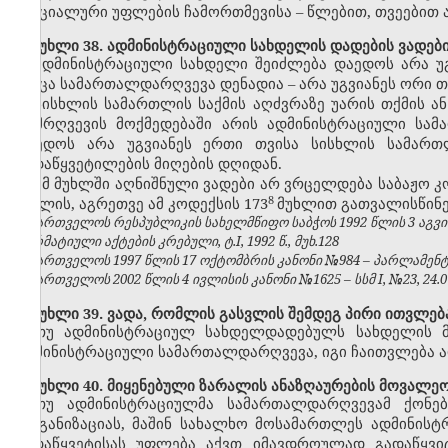
სპეციალური უფლების ჩამორთმევისა – წლებით, თვეებით 
მუხლი 38. ადმინისტრაციული სახდელის დადების ვადებ
ადმინისტრაციული სახდელი შეიძლება დაედოს არა უ
როცა სამართალდარღვევა დენადია
–
არა უგვიანეს ორი თ
სისხლის სამართლის საქმის აღძვრაზე უარის თქმის ან
დამრღვევის მოქმედებაში არის ადმინისტრაციული სამ
დაედოს არა უგვიანეს ერთი თვისა სისხლის სამართლ
გადაწყვეტილების მიღების დღიდან.
ამ მუხლში აღნიშნული ვადები არ ვრცელდება საბაჟო კ
​8
მუხლის
, აგრეთვე ამ კოდექსის 173
მუხლით გათვალისწინე
საქართველოს რესპუბლიკის სახელმწიფო საბჭოს 1992 წლის 3 აგვ
ნორმატიული აქტების კრებული, ტ.I, 1992 წ., მუხ.128
საქართველოს 1997 წლის 17 ოქტომბრის კანონი №984 – პარლამენტის უ
საქართველოს 2002 წლის 4 ივლისის კანონი №1625 – სსმ I, №23, 24.07.
მუხლი 39. ვადა, რომლის გასვლის შემდეგ პირი ითვლე
თუ ადმინისტრაციულ სახდელდადებულს სახდელის მ
ადმინისტრაციული სამართალდარღვევა, იგი ჩაითვლება
მუხლი 40. მიყენებული ზარალის ანაზღაურების მოვალეო
თუ ადმინისტრაციულმა სამართალდარღვევამ ქონებრ
ორგანიზაციას, მაშინ სახალხო მოსამართლეს ადმინის
გადაწყვეტისას უფლება აქვთ იმავდროულად გადაწყვი