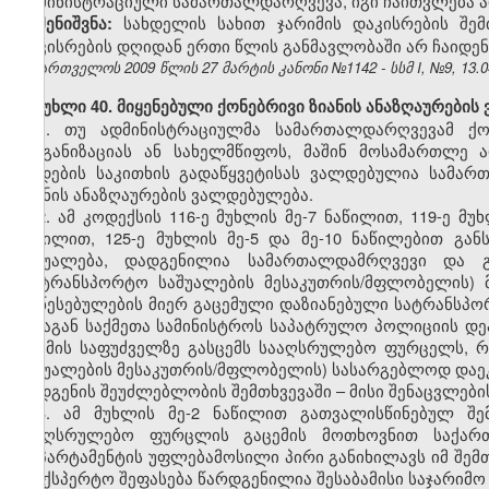
ადმინისტრაციული სამართალდარღვევა, იგი ჩაითვლება
სახდელის სახით ჯარიმის დაკისრების შე
შენიშვნა:
დაკისრების დღიდან ერთი წლის განმავლობაში არ ჩაიდე
საქართველოს 2009 წლის 27 მარტის კანონი №1142 - სსმ I, №9, 13.04
მუხლი 40. მიყენებული ქონებრივი ზიანის ანაზღაურების
1. თუ ადმინისტრაციულმა სამართალდარღვევამ ქონ
ორგანიზაციას ან სახელმწიფოს, მაშინ მოსამართლე 
დადების საკითხის გადაწყვეტისას ვალდებულია სამა
ზიანის ანაზღაურების ვალდებულება.
2. ამ კოდექსის 116-ე მუხლის მე-7 ნაწილით, 119-ე მუ
ნაწილით, 125-ე მუხლის მე-5 და მე-10 ნაწილებით გა
საშუალება, დადგენილია სამართალდამრღვევი და გ
(სატრანსპორტო საშუალების მესაკუთრის/მფლობელის)
დაწესებულების მიერ გაცემული დაზიანებული სატრანსპო
შინაგან საქმეთა სამინისტროს საპატრულო პოლიციის დე
და მის საფუძველზე გასცემს სააღსრულებო ფურცელს,
საშუალების მესაკუთრის/მფლობელის) სასარგებლოდ დაე
აღდგენის შეუძლებლობის შემთხვევაში – მისი შენაცვლები
3. ამ მუხლის მე-2 ნაწილით გათვალისწინებულ შემ
სააღსრულებო ფურცლის გაცემის მოთხოვნით საქართ
დეპარტამენტის უფლებამოსილი პირი განიხილავს იმ შემთ
საექსპერტო შეფასება წარდგენილია შესაბამისი საჯარიმო