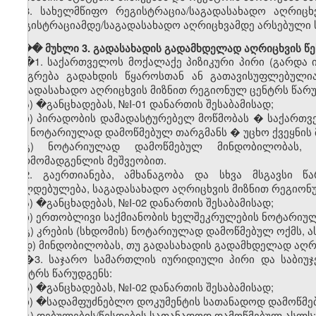
8.
სახელმწიფო
რეგისტრაცია
/
საგადასახადო
აღრიცხ
რეგისტრაციამდე
/
საგადასახადო
აღრიცხვამდე
არსებული
��� მუხლი 3. გადასახადის გადამხდელად აღრიცხვის წე
�
1.
საქართველოს
მოქალაქე
პიზიკური
პირი
(
გარდა
იბეგრება
გადახდის
წყაროსთან
ან
გათავისუფლებული
საგადასახადო
აღრიცხვის
მიზნით
რეგიონულ
ცენტრს
წარ
ა) �
განცხადებას
, №I-01
დანართის
შესაბამისად
;
ბ)
პირადობის
დამადასტურებელ
მოწმობას
�
საქართვ
მის
ნოტარიულად
დამოწმებულ
თარგმანს
�
უცხო
ქვეყნის
გ)
ნოტარიულად
დამოწმებულ
მინდობილობას
წარმომადგენლის
მეშვეობით
.
2.
გაერთიანება
,
ამხანაგობა
და
სხვა
მსგავსი
წა
ვალდებულება
,
საგადასახადო
აღრიცხვის
მიზნით
რეგიონ
ა) �
განცხადებას
, №I-02
დანართის
შესაბამისად
;
ბ)
ერთობლივი
საქმიანობის
ხელშეკრულების
ნოტარიუ
გ
)
კრების
(
სხდომის
)
ნოტარიულად
დამოწმებულ
ოქმს
,
ა
დ
)
მინდობილობას
,
თუ
გადასახადის
გადამხდელად
აღრ
�3.
საჯარო
სამართლის
იურიდიული
პირი
და
საბიუ
ცენტრს
წარუდგენს
:
ა) �
განცხადებას
, №I-02
დანართის
შესაბამისად
;
ბ) �
სადამფუძნებლო
დოკუმენტის
სათანადოდ
დამოწმე
გ
)
დებულების
/
წესდების
სათანადოდ
დამოწმებულ
ასლს
;