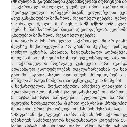
���
მუხლი 2. გადასახადის გადამხდელად აღრიცხვის პ
1.
საქართველოს მოქალაქე ფიზიკური პირი (გარდა იმ 
გათავისუფლებულია დაბეგვრისაგან) ვალდებულია ეკო
შესახებ განცხადებით მიმართოს რეგიონულ ცენტრს, გარდა
2.
პირველი მუხლის მე-2 პუნქტის � გ�-� თ� ქვეპუ
უცხოური საწარმოს/ორგანიზაციისა) ვალდებულა, ეკონომი
განცხადებით მიმართოს რეგიონულ ცენტრს.
3.
ფიზიკურ
პირს
,
რომელსაც
საქართველოში
არ
გააჩ
რომელსაც
საქართველოში
არ
გააჩნია
მუდმივი
დაწეს
რეგიონულ
ცენტრს
.
ამასთან
,
საგადასახადო
აღრიცხვი
მიეთითება
მისი
უცხოეთში
საცხოვრებელის
/
ადგილსამყოფ
4.
საქართველოს
მოქალაქე
ფიზიკური
პირი
(
გარდ
საგადასახადო
ვალდებულების
დეკლარირებისას
და
სა
ორგანოში
საგადასახადო
აღრიცხვის
პროცედურების
აღნიშნული
პირადი
ნომერი
(
საიდენტიფიკაციო
ნომერი
).
5.
საქართველოს
მოქალაქეობის
არმქონე
ფიზიკური
საგადასახადო
აღრიცხვის
შესახებ
განცხადებით
მიმართო
6.
სატრანსპორტო
საშუალების
მფლობელი
საქართ
პროცედურა
ხორციელდება
�
ერთი
ფანჯრის
�
პრინციპი
საქმეთა
მინისტრის
ერთობლივი
ბრძანების
შესაბამისად
.
7. �
ფასიანი
ქაღალდების
ბაზრის
შესახებ
�
საქართვე
პირებისთვის
საქართველოს
საგადასახადო
კოდექსის
23
კომპანიის
სტატუსის
მინიჭებას
და
რეესტრის
წარმოებას
ა