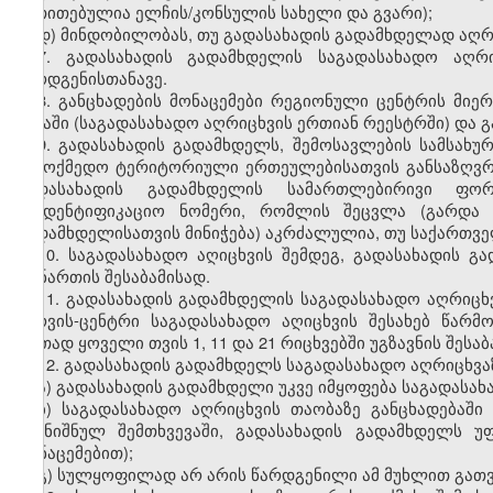
მითითებულია
ელჩის
/
კონსულის
სახელი
და
გვარი
);
დ
)
მინდობილობას
,
თუ
გადასახადის
გადამხდელად
აღრ
7.
გადასახადის
გადამხდელის
საგადასახადო
აღრ
წარდგენისთანავე
.
8.
განცხადების
მონაცემები
რეგიონული
ცენტრის
მიერ
ბაზაში
(
საგადასახადო
აღრიცხვის
ერთიან
რეესტრში
)
და
გ
9.
გადასახადის
გადამხდელს
,
შემოსავლების
სამსახუ
სამოქმედო
ტერიტორიული
ერთეულებისათვის
განსაზღვ
გადასახადის
გადამხდელის
სამართლებირივი
ფორ
საიდენტიფიკაციო
ნომერი
,
რომლის
შეცვლა
(
გარდა
გადამხდელისათვის
მინიჭება
)
აკრძალულია
,
თუ
საქართვ
10.
საგადასახადო
აღიცხვის
შემდეგ
,
გადასახადის
გა
დანართის
შესაბამისად
.
11. გადასახადის გადამხდელის საგადასახადო აღრიცხ
სერვის-ცენტრი საგადასახადო აღიცხვის შესახებ წარ
ერთად ყოველი თვის 1, 11 და 21 რიცხვებში უგზავნის შესა
12. გადასახადის გადამხდელს საგადასახადო აღრიცხვაზ
ა) გადასახადის გადამხდელი უკვე იმყოფება საგადასახ
ბ) საგადასახადო აღრიცხვის თაობაზე განცხადებაში
(აღნიშნულ შემთხვევაში, გადასახადის გადამხდელს
მონაცემებით);
გ) სულყოფილად არ არის წარდგენილი ამ მუხლით გათვ