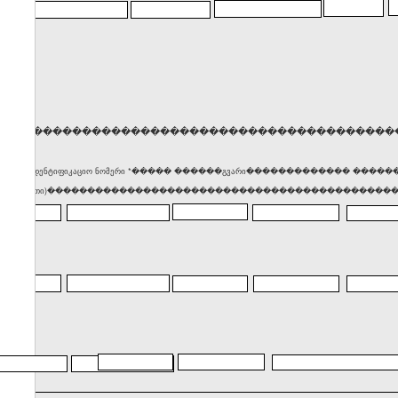
�����������������������������������������
� საიდენტიფიკაციო ნომერი *����� ������გვარი������������� ��
(მისამართი)������������������������������������������