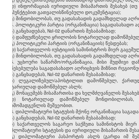
დ
)
ინფორმაციას
იურიდიული
მისამართის
შესახებ
(
თუ
ქვეპუნქტებით
გათვალისწინებული
დოკუმენტაცია
);
ე
)
მინდობილობას
,
თუ
გადასახადის
გადამხდელად
აღრ
4.
პოლიტიკური
პარტია
(
ორგანიზაცია
)
საგადასახადო
ა
ა
)
განცხადებას
, №I-02
დანართის
შესაბამისად
;
ბ
)
დამფუძნებელი
ყრილობის
ნოტარიულად
დამოწმებუ
გ
)
პოლიტიკური
პარტიის
(
ორგანიზაციის
)
წესდებას
;
დ
)
საქართველოს
იუსტიციის
სამინისტროს
მიერ
გაცემუ
ე
)
მინდობილობას
,
თუ
გადასახადის
გადამხდელად
აღრ
5.
უცხოური
საწარმო
/
ორგანიზაცია
,
მისი
მუდმივი
და
დაწესებულება
საგადასახადო
აღრიცხვის
მიზნით
რეგიონ
ა)
განცხადებას
, №I-02
დანართის
შესაბამისად
;
ბ)
ლეგალიზებულ
/
აპოსტილით
დამოწმებულ
,
ქართუ
ნოტარიულად
დამოწმებულ
ასლს
;
გ
)
მონაცემებს
მისამართისა
და
ხელმძღვანელის
შესახე
დ
)
ნოტარიულად
დამოწმებულ
მონდობილობას
წარმომადგენლის
მეშვეობით
.
6.
დიპლომატიური
სტატუსის
მქონე
ორგანიზაცია
საგად
ა)
განცხადებას
, №I-02
დანართის
შესაბამისად
;
ბ)
საქართველოს
საგარეო
საქმეთა
სამინისტოს
მიერ
დიპლომატიური
სტატუსის
და
იურიდიული
მისამართის
შეს
გ)
დიპლომატიური
პასპორტის
ასლს
(
გარდა
იმ
შე