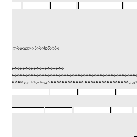
ნებელი იურიდიული პირი/საწარმო
������������������������
���������������������������������������������������
���� ��სრული სახელწოდება������������ ����������������ქვეყან