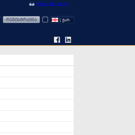
ვერსია შშმპ-სთვის
რეგისტრაცია
| ᲥᲐᲠ