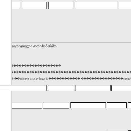
ნებელი იურიდიული პირი/საწარმო
������������������������
���������������������������������������������������
���� ��სრული სახელწოდება������������ ����������������ქვეყან