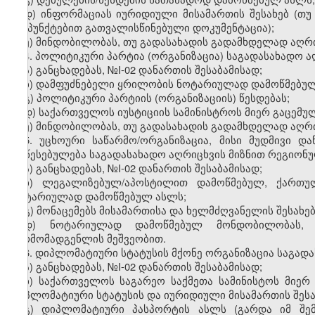
დ
)
ინფორმაციას
იურიდიული
მისამართის
შესახებ
(
თუ
ქვეპუნქტებით
გათვალისწინებული
დოკუმენტაცია
);
ე
)
მინდობილობას
,
თუ
გადასახადის
გადამხდელად
აღრ
4.
პოლიტიკური
პარტია
(
ორგანიზაცია
)
საგადასახადო
ა
ა
)
განცხადებას
, №I-02
დანართის
შესაბამისად
;
ბ
)
დამფუძნებელი
ყრილობის
ნოტარიულად
დამოწმებუ
გ
)
პოლიტიკური
პარტიის
(
ორგანიზაციის
)
წესდებას
;
დ
)
საქართველოს
იუსტიციის
სამინისტროს
მიერ
გაცემუ
ე
)
მინდობილობას
,
თუ
გადასახადის
გადამხდელად
აღრ
5.
უცხოური
საწარმო
/
ორგანიზაცია
,
მისი
მუდმივი
და
დაწესებულება
საგადასახადო
აღრიცხვის
მიზნით
რეგიონ
ა)
განცხადებას
, №I-02
დანართის
შესაბამისად
;
ბ)
ლეგალიზებულ
/
აპოსტილით
დამოწმებულ
,
ქართუ
ნოტარიულად
დამოწმებულ
ასლს
;
გ
)
მონაცემებს
მისამართისა
და
ხელმძღვანელის
შესახე
დ
)
ნოტარიულად
დამოწმებულ
მონდობილობას
წარმომადგენლის
მეშვეობით
.
6.
დიპლომატიური
სტატუსის
მქონე
ორგანიზაცია
საგად
ა)
განცხადებას
, №I-02
დანართის
შესაბამისად
;
ბ)
საქართველოს
საგარეო
საქმეთა
სამინისტოს
მიერ
დიპლომატიური
სტატუსის
და
იურიდიული
მისამართის
შეს
გ)
დიპლომატიური
პასპორტის
ასლს
(
გარდა
იმ
შე