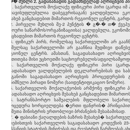
���
მუხლი 2. გადასახადის გადამხდელად აღრიცხვის პ
1.
საქართველოს მოქალაქე ფიზიკური პირი (გარდა იმ 
გათავისუფლებულია დაბეგვრისაგან) ვალდებულია ეკო
შესახებ განცხადებით მიმართოს რეგიონულ ცენტრს, გარდა
2.
პირველი მუხლის მე-2 პუნქტის � გ�-� თ� ქვეპუ
უცხოური საწარმოს/ორგანიზაციისა) ვალდებულა, ეკონომი
განცხადებით მიმართოს რეგიონულ ცენტრს.
3.
ფიზიკურ
პირს
,
რომელსაც
საქართველოში
არ
გააჩ
რომელსაც
საქართველოში
არ
გააჩნია
მუდმივი
დაწეს
რეგიონულ
ცენტრს
.
ამასთან
,
საგადასახადო
აღრიცხვი
მიეთითება
მისი
უცხოეთში
საცხოვრებელის
/
ადგილსამყოფ
4.
საქართველოს
მოქალაქე
ფიზიკური
პირი
(
გარდ
საგადასახადო
ვალდებულების
დეკლარირებისას
და
სა
ორგანოში
საგადასახადო
აღრიცხვის
პროცედურების
აღნიშნული
პირადი
ნომერი
(
საიდენტიფიკაციო
ნომერი
).
5.
საქართველოს
მოქალაქეობის
არმქონე
ფიზიკური
საგადასახადო
აღრიცხვის
შესახებ
განცხადებით
მიმართო
6.
სატრანსპორტო
საშუალების
მფლობელი
საქართ
პროცედურა
ხორციელდება
�
ერთი
ფანჯრის
�
პრინციპი
საქმეთა
მინისტრის
ერთობლივი
ბრძანების
შესაბამისად
.
7. �
ფასიანი
ქაღალდების
ბაზრის
შესახებ
�
საქართვე
პირებისთვის
საქართველოს
საგადასახადო
კოდექსის
23
კომპანიის
სტატუსის
მინიჭებას
და
რეესტრის
წარმოებას
ა