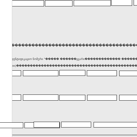
�����������������������������������������
� საიდენტიფიკაციო ნომერი *����� ������გვარი������������� ��
(მისამართი)������������������������������������������