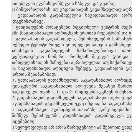
მითითებულია
ელჩის
/
კონსულის
სახელი
და
გვარი
);
დ
)
მინდობილობას
,
თუ
გადასახადის
გადამხდელად
აღრ
7.
გადასახადის
გადამხდელის
საგადასახადო
აღრ
წარდგენისთანავე
.
8.
განცხადების
მონაცემები
რეგიონული
ცენტრის
მიერ
ბაზაში
(
საგადასახადო
აღრიცხვის
ერთიან
რეესტრში
)
და
გ
9.
გადასახადის
გადამხდელს
,
შემოსავლების
სამსახუ
სამოქმედო
ტერიტორიული
ერთეულებისათვის
განსაზღვ
გადასახადის
გადამხდელის
სამართლებირივი
ფორ
საიდენტიფიკაციო
ნომერი
,
რომლის
შეცვლა
(
გარდა
გადამხდელისათვის
მინიჭება
)
აკრძალულია
,
თუ
საქართვ
10.
საგადასახადო
აღიცხვის
შემდეგ
,
გადასახადის
გა
დანართის
შესაბამისად
.
11. გადასახადის გადამხდელის საგადასახადო აღრიცხ
სერვის-ცენტრი საგადასახადო აღიცხვის შესახებ წარ
ერთად ყოველი თვის 1, 11 და 21 რიცხვებში უგზავნის შესა
12. გადასახადის გადამხდელს საგადასახადო აღრიცხვაზ
ა) გადასახადის გადამხდელი უკვე იმყოფება საგადასახ
ბ) საგადასახადო აღრიცხვის თაობაზე განცხადებაში
(აღნიშნულ შემთხვევაში, გადასახადის გადამხდელს
მონაცემებით);
გ) სულყოფილად არ არის წარდგენილი ამ მუხლით გათვ