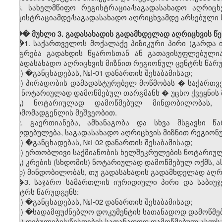
8.
სახელმწიფო
რეგისტრაცია
/
საგადასახადო
აღრიცხ
რეგისტრაციამდე
/
საგადასახადო
აღრიცხვამდე
არსებული
��� მუხლი 3. გადასახადის გადამხდელად აღრიცხვის წე
�
1.
საქართველოს
მოქალაქე
პიზიკური
პირი
(
გარდა
იბეგრება
გადახდის
წყაროსთან
ან
გათავისუფლებული
საგადასახადო
აღრიცხვის
მიზნით
რეგიონულ
ცენტრს
წარ
ა) �
განცხადებას
, №I-01
დანართის
შესაბამისად
;
ბ)
პირადობის
დამადასტურებელ
მოწმობას
�
საქართვ
მის
ნოტარიულად
დამოწმებულ
თარგმანს
�
უცხო
ქვეყნის
გ)
ნოტარიულად
დამოწმებულ
მინდობილობას
წარმომადგენლის
მეშვეობით
.
2.
გაერთიანება
,
ამხანაგობა
და
სხვა
მსგავსი
წა
ვალდებულება
,
საგადასახადო
აღრიცხვის
მიზნით
რეგიონ
ა) �
განცხადებას
, №I-02
დანართის
შესაბამისად
;
ბ)
ერთობლივი
საქმიანობის
ხელშეკრულების
ნოტარიუ
გ
)
კრების
(
სხდომის
)
ნოტარიულად
დამოწმებულ
ოქმს
,
ა
დ
)
მინდობილობას
,
თუ
გადასახადის
გადამხდელად
აღრ
�3.
საჯარო
სამართლის
იურიდიული
პირი
და
საბიუ
ცენტრს
წარუდგენს
:
ა) �
განცხადებას
, №I-02
დანართის
შესაბამისად
;
ბ) �
სადამფუძნებლო
დოკუმენტის
სათანადოდ
დამოწმე
გ
)
დებულების
/
წესდების
სათანადოდ
დამოწმებულ
ასლს
;