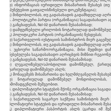
დ
)
ინფორმაციას
იურიდიული
მისამართის
შესახებ
(
თუ
ქვეპუნქტებით
გათვალისწინებული
დოკუმენტაცია
);
ე
)
მინდობილობას
,
თუ
გადასახადის
გადამხდელად
აღრ
4.
პოლიტიკური
პარტია
(
ორგანიზაცია
)
საგადასახადო
ა
ა
)
განცხადებას
, №I-02
დანართის
შესაბამისად
;
ბ
)
დამფუძნებელი
ყრილობის
ნოტარიულად
დამოწმებუ
გ
)
პოლიტიკური
პარტიის
(
ორგანიზაციის
)
წესდებას
;
დ
)
საქართველოს
იუსტიციის
სამინისტროს
მიერ
გაცემუ
ე
)
მინდობილობას
,
თუ
გადასახადის
გადამხდელად
აღრ
5.
უცხოური
საწარმო
/
ორგანიზაცია
,
მისი
მუდმივი
და
დაწესებულება
საგადასახადო
აღრიცხვის
მიზნით
რეგიონ
ა)
განცხადებას
, №I-02
დანართის
შესაბამისად
;
ბ)
ლეგალიზებულ
/
აპოსტილით
დამოწმებულ
,
ქართუ
ნოტარიულად
დამოწმებულ
ასლს
;
გ
)
მონაცემებს
მისამართისა
და
ხელმძღვანელის
შესახე
დ
)
ნოტარიულად
დამოწმებულ
მონდობილობას
წარმომადგენლის
მეშვეობით
.
6.
დიპლომატიური
სტატუსის
მქონე
ორგანიზაცია
საგად
ა)
განცხადებას
, №I-02
დანართის
შესაბამისად
;
ბ)
საქართველოს
საგარეო
საქმეთა
სამინისტოს
მიერ
დიპლომატიური
სტატუსის
და
იურიდიული
მისამართის
შეს
გ)
დიპლომატიური
პასპორტის
ასლს
(
გარდა
იმ
შე