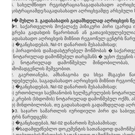
8.
სახელმწიფო
რეგისტრაცია
/
საგადასახადო
აღრიცხ
რეგისტრაციამდე
/
საგადასახადო
აღრიცხვამდე
არსებული
��� მუხლი 3. გადასახადის გადამხდელად აღრიცხვის წე
�
1.
საქართველოს
მოქალაქე
პიზიკური
პირი
(
გარდა
იბეგრება
გადახდის
წყაროსთან
ან
გათავისუფლებული
საგადასახადო
აღრიცხვის
მიზნით
რეგიონულ
ცენტრს
წარ
ა) �
განცხადებას
, №I-01
დანართის
შესაბამისად
;
ბ)
პირადობის
დამადასტურებელ
მოწმობას
�
საქართვ
მის
ნოტარიულად
დამოწმებულ
თარგმანს
�
უცხო
ქვეყნის
გ)
ნოტარიულად
დამოწმებულ
მინდობილობას
წარმომადგენლის
მეშვეობით
.
2.
გაერთიანება
,
ამხანაგობა
და
სხვა
მსგავსი
წა
ვალდებულება
,
საგადასახადო
აღრიცხვის
მიზნით
რეგიონ
ა) �
განცხადებას
, №I-02
დანართის
შესაბამისად
;
ბ)
ერთობლივი
საქმიანობის
ხელშეკრულების
ნოტარიუ
გ
)
კრების
(
სხდომის
)
ნოტარიულად
დამოწმებულ
ოქმს
,
ა
დ
)
მინდობილობას
,
თუ
გადასახადის
გადამხდელად
აღრ
�3.
საჯარო
სამართლის
იურიდიული
პირი
და
საბიუ
ცენტრს
წარუდგენს
:
ა) �
განცხადებას
, №I-02
დანართის
შესაბამისად
;
ბ) �
სადამფუძნებლო
დოკუმენტის
სათანადოდ
დამოწმე
გ
)
დებულების
/
წესდების
სათანადოდ
დამოწმებულ
ასლს
;