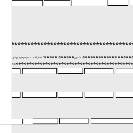
�����������������������������������������
� საიდენტიფიკაციო ნომერი *����� ������გვარი������������� ��
(მისამართი)������������������������������������������