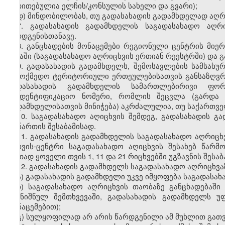
მითითებულია
ელჩის
/
კონსულის
სახელი
და
გვარი
);
დ
)
მინდობილობას
,
თუ
გადასახადის
გადამხდელად
აღრ
7.
გადასახადის
გადამხდელის
საგადასახადო
აღრ
წარდგენისთანავე
.
8.
განცხადების
მონაცემები
რეგიონული
ცენტრის
მიერ
ბაზაში
(
საგადასახადო
აღრიცხვის
ერთიან
რეესტრში
)
და
გ
9.
გადასახადის
გადამხდელს
,
შემოსავლების
სამსახუ
სამოქმედო
ტერიტორიული
ერთეულებისათვის
განსაზღვ
გადასახადის
გადამხდელის
სამართლებირივი
ფორ
საიდენტიფიკაციო
ნომერი
,
რომლის
შეცვლა
(
გარდა
გადამხდელისათვის
მინიჭება
)
აკრძალულია
,
თუ
საქართვ
10.
საგადასახადო
აღიცხვის
შემდეგ
,
გადასახადის
გა
დანართის
შესაბამისად
.
11. გადასახადის გადამხდელის საგადასახადო აღრიცხ
სერვის-ცენტრი საგადასახადო აღიცხვის შესახებ წარ
ერთად ყოველი თვის 1, 11 და 21 რიცხვებში უგზავნის შესა
12. გადასახადის გადამხდელს საგადასახადო აღრიცხვაზ
ა) გადასახადის გადამხდელი უკვე იმყოფება საგადასახ
ბ) საგადასახადო აღრიცხვის თაობაზე განცხადებაში
(აღნიშნულ შემთხვევაში, გადასახადის გადამხდელს
მონაცემებით);
გ) სულყოფილად არ არის წარდგენილი ამ მუხლით გათვ