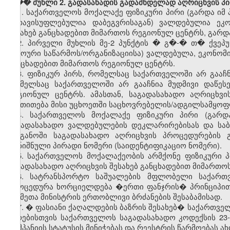
���
მუხლი 2. გადასახადის გადამხდელად აღრიცხვის პ
1.
საქართველოს მოქალაქე ფიზიკური პირი (გარდა იმ 
გათავისუფლებულია დაბეგვრისაგან) ვალდებულია ეკო
შესახებ განცხადებით მიმართოს რეგიონულ ცენტრს, გარდა
2.
პირველი მუხლის მე-2 პუნქტის � გ�-� თ� ქვეპუ
უცხოური საწარმოს/ორგანიზაციისა) ვალდებულა, ეკონომი
განცხადებით მიმართოს რეგიონულ ცენტრს.
3.
ფიზიკურ
პირს
,
რომელსაც
საქართველოში
არ
გააჩ
რომელსაც
საქართველოში
არ
გააჩნია
მუდმივი
დაწეს
რეგიონულ
ცენტრს
.
ამასთან
,
საგადასახადო
აღრიცხვი
მიეთითება
მისი
უცხოეთში
საცხოვრებელის
/
ადგილსამყოფ
4.
საქართველოს
მოქალაქე
ფიზიკური
პირი
(
გარდ
საგადასახადო
ვალდებულების
დეკლარირებისას
და
სა
ორგანოში
საგადასახადო
აღრიცხვის
პროცედურების
აღნიშნული
პირადი
ნომერი
(
საიდენტიფიკაციო
ნომერი
).
5.
საქართველოს
მოქალაქეობის
არმქონე
ფიზიკური
საგადასახადო
აღრიცხვის
შესახებ
განცხადებით
მიმართო
6.
სატრანსპორტო
საშუალების
მფლობელი
საქართ
პროცედურა
ხორციელდება
�
ერთი
ფანჯრის
�
პრინციპი
საქმეთა
მინისტრის
ერთობლივი
ბრძანების
შესაბამისად
.
7. �
ფასიანი
ქაღალდების
ბაზრის
შესახებ
�
საქართვე
პირებისთვის
საქართველოს
საგადასახადო
კოდექსის
23
კომპანიის
სტატუსის
მინიჭებას
და
რეესტრის
წარმოებას
ა