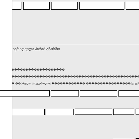
ნებელი იურიდიული პირი/საწარმო
������������������������
���������������������������������������������������
���� ��სრული სახელწოდება������������ ����������������ქვეყან