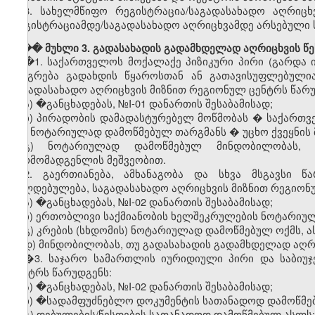
8.
სახელმწიფო
რეგისტრაცია
/
საგადასახადო
აღრიცხ
რეგისტრაციამდე
/
საგადასახადო
აღრიცხვამდე
არსებული
��� მუხლი 3. გადასახადის გადამხდელად აღრიცხვის წე
�
1.
საქართველოს
მოქალაქე
პიზიკური
პირი
(
გარდა
იბეგრება
გადახდის
წყაროსთან
ან
გათავისუფლებული
საგადასახადო
აღრიცხვის
მიზნით
რეგიონულ
ცენტრს
წარ
ა) �
განცხადებას
, №I-01
დანართის
შესაბამისად
;
ბ)
პირადობის
დამადასტურებელ
მოწმობას
�
საქართვ
მის
ნოტარიულად
დამოწმებულ
თარგმანს
�
უცხო
ქვეყნის
გ)
ნოტარიულად
დამოწმებულ
მინდობილობას
წარმომადგენლის
მეშვეობით
.
2.
გაერთიანება
,
ამხანაგობა
და
სხვა
მსგავსი
წა
ვალდებულება
,
საგადასახადო
აღრიცხვის
მიზნით
რეგიონ
ა) �
განცხადებას
, №I-02
დანართის
შესაბამისად
;
ბ)
ერთობლივი
საქმიანობის
ხელშეკრულების
ნოტარიუ
გ
)
კრების
(
სხდომის
)
ნოტარიულად
დამოწმებულ
ოქმს
,
ა
დ
)
მინდობილობას
,
თუ
გადასახადის
გადამხდელად
აღრ
�3.
საჯარო
სამართლის
იურიდიული
პირი
და
საბიუ
ცენტრს
წარუდგენს
:
ა) �
განცხადებას
, №I-02
დანართის
შესაბამისად
;
ბ) �
სადამფუძნებლო
დოკუმენტის
სათანადოდ
დამოწმე
გ
)
დებულების
/
წესდების
სათანადოდ
დამოწმებულ
ასლს
;