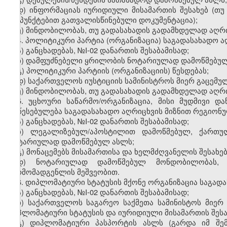
დ
)
ინფორმაციას
იურიდიული
მისამართის
შესახებ
(
თუ
ქვეპუნქტებით
გათვალისწინებული
დოკუმენტაცია
);
ე
)
მინდობილობას
,
თუ
გადასახადის
გადამხდელად
აღრ
4.
პოლიტიკური
პარტია
(
ორგანიზაცია
)
საგადასახადო
ა
ა
)
განცხადებას
, №I-02
დანართის
შესაბამისად
;
ბ
)
დამფუძნებელი
ყრილობის
ნოტარიულად
დამოწმებუ
გ
)
პოლიტიკური
პარტიის
(
ორგანიზაციის
)
წესდებას
;
დ
)
საქართველოს
იუსტიციის
სამინისტროს
მიერ
გაცემუ
ე
)
მინდობილობას
,
თუ
გადასახადის
გადამხდელად
აღრ
5.
უცხოური
საწარმო
/
ორგანიზაცია
,
მისი
მუდმივი
და
დაწესებულება
საგადასახადო
აღრიცხვის
მიზნით
რეგიონ
ა)
განცხადებას
, №I-02
დანართის
შესაბამისად
;
ბ)
ლეგალიზებულ
/
აპოსტილით
დამოწმებულ
,
ქართუ
ნოტარიულად
დამოწმებულ
ასლს
;
გ
)
მონაცემებს
მისამართისა
და
ხელმძღვანელის
შესახე
დ
)
ნოტარიულად
დამოწმებულ
მონდობილობას
წარმომადგენლის
მეშვეობით
.
6.
დიპლომატიური
სტატუსის
მქონე
ორგანიზაცია
საგად
ა)
განცხადებას
, №I-02
დანართის
შესაბამისად
;
ბ)
საქართველოს
საგარეო
საქმეთა
სამინისტოს
მიერ
დიპლომატიური
სტატუსის
და
იურიდიული
მისამართის
შეს
გ)
დიპლომატიური
პასპორტის
ასლს
(
გარდა
იმ
შე