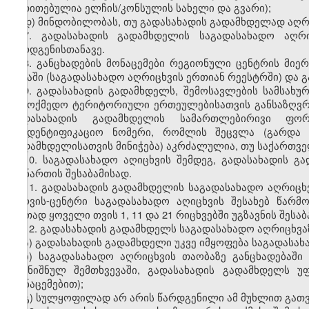
მითითებულია
ელჩის
/
კონსულის
სახელი
და
გვარი
);
დ
)
მინდობილობას
,
თუ
გადასახადის
გადამხდელად
აღრ
7.
გადასახადის
გადამხდელის
საგადასახადო
აღრ
წარდგენისთანავე
.
8.
განცხადების
მონაცემები
რეგიონული
ცენტრის
მიერ
ბაზაში
(
საგადასახადო
აღრიცხვის
ერთიან
რეესტრში
)
და
გ
9.
გადასახადის
გადამხდელს
,
შემოსავლების
სამსახუ
სამოქმედო
ტერიტორიული
ერთეულებისათვის
განსაზღვ
გადასახადის
გადამხდელის
სამართლებირივი
ფორ
საიდენტიფიკაციო
ნომერი
,
რომლის
შეცვლა
(
გარდა
გადამხდელისათვის
მინიჭება
)
აკრძალულია
,
თუ
საქართვ
10.
საგადასახადო
აღიცხვის
შემდეგ
,
გადასახადის
გა
დანართის
შესაბამისად
.
11. გადასახადის გადამხდელის საგადასახადო აღრიცხ
სერვის-ცენტრი საგადასახადო აღიცხვის შესახებ წარ
ერთად ყოველი თვის 1, 11 და 21 რიცხვებში უგზავნის შესა
12. გადასახადის გადამხდელს საგადასახადო აღრიცხვაზ
ა) გადასახადის გადამხდელი უკვე იმყოფება საგადასახ
ბ) საგადასახადო აღრიცხვის თაობაზე განცხადებაში
(აღნიშნულ შემთხვევაში, გადასახადის გადამხდელს
მონაცემებით);
გ) სულყოფილად არ არის წარდგენილი ამ მუხლით გათვ