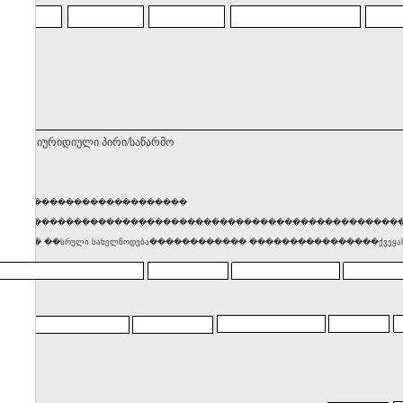
ნებელი იურიდიული პირი/საწარმო
������������������������
���������������������������������������������������
���� ��სრული სახელწოდება������������ ����������������ქვეყან