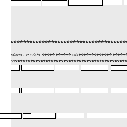
�����������������������������������������
� საიდენტიფიკაციო ნომერი *����� ������გვარი������������� ��
(მისამართი)������������������������������������������