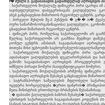
���
მუხლი 2. გადასახადის გადამხდელად აღრიცხვის პ
1.
საქართველოს მოქალაქე ფიზიკური პირი (გარდა იმ 
გათავისუფლებულია დაბეგვრისაგან) ვალდებულია ეკო
შესახებ განცხადებით მიმართოს რეგიონულ ცენტრს, გარდა
2.
პირველი მუხლის მე-2 პუნქტის � გ�-� თ� ქვეპუ
უცხოური საწარმოს/ორგანიზაციისა) ვალდებულა, ეკონომი
განცხადებით მიმართოს რეგიონულ ცენტრს.
3.
ფიზიკურ
პირს
,
რომელსაც
საქართველოში
არ
გააჩ
რომელსაც
საქართველოში
არ
გააჩნია
მუდმივი
დაწეს
რეგიონულ
ცენტრს
.
ამასთან
,
საგადასახადო
აღრიცხვი
მიეთითება
მისი
უცხოეთში
საცხოვრებელის
/
ადგილსამყოფ
4.
საქართველოს
მოქალაქე
ფიზიკური
პირი
(
გარდ
საგადასახადო
ვალდებულების
დეკლარირებისას
და
სა
ორგანოში
საგადასახადო
აღრიცხვის
პროცედურების
აღნიშნული
პირადი
ნომერი
(
საიდენტიფიკაციო
ნომერი
).
5.
საქართველოს
მოქალაქეობის
არმქონე
ფიზიკური
საგადასახადო
აღრიცხვის
შესახებ
განცხადებით
მიმართო
6.
სატრანსპორტო
საშუალების
მფლობელი
საქართ
პროცედურა
ხორციელდება
�
ერთი
ფანჯრის
�
პრინციპი
საქმეთა
მინისტრის
ერთობლივი
ბრძანების
შესაბამისად
.
7. �
ფასიანი
ქაღალდების
ბაზრის
შესახებ
�
საქართვე
პირებისთვის
საქართველოს
საგადასახადო
კოდექსის
23
კომპანიის
სტატუსის
მინიჭებას
და
რეესტრის
წარმოებას
ა