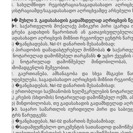
8.
სახელმწიფო
რეგისტრაცია
/
საგადასახადო
აღრიცხ
რეგისტრაციამდე
/
საგადასახადო
აღრიცხვამდე
არსებული
��� მუხლი 3. გადასახადის გადამხდელად აღრიცხვის წე
�
1.
საქართველოს
მოქალაქე
პიზიკური
პირი
(
გარდა
იბეგრება
გადახდის
წყაროსთან
ან
გათავისუფლებული
საგადასახადო
აღრიცხვის
მიზნით
რეგიონულ
ცენტრს
წარ
ა) �
განცხადებას
, №I-01
დანართის
შესაბამისად
;
ბ)
პირადობის
დამადასტურებელ
მოწმობას
�
საქართვ
მის
ნოტარიულად
დამოწმებულ
თარგმანს
�
უცხო
ქვეყნის
გ)
ნოტარიულად
დამოწმებულ
მინდობილობას
წარმომადგენლის
მეშვეობით
.
2.
გაერთიანება
,
ამხანაგობა
და
სხვა
მსგავსი
წა
ვალდებულება
,
საგადასახადო
აღრიცხვის
მიზნით
რეგიონ
ა) �
განცხადებას
, №I-02
დანართის
შესაბამისად
;
ბ)
ერთობლივი
საქმიანობის
ხელშეკრულების
ნოტარიუ
გ
)
კრების
(
სხდომის
)
ნოტარიულად
დამოწმებულ
ოქმს
,
ა
დ
)
მინდობილობას
,
თუ
გადასახადის
გადამხდელად
აღრ
�3.
საჯარო
სამართლის
იურიდიული
პირი
და
საბიუ
ცენტრს
წარუდგენს
:
ა) �
განცხადებას
, №I-02
დანართის
შესაბამისად
;
ბ) �
სადამფუძნებლო
დოკუმენტის
სათანადოდ
დამოწმე
გ
)
დებულების
/
წესდების
სათანადოდ
დამოწმებულ
ასლს
;