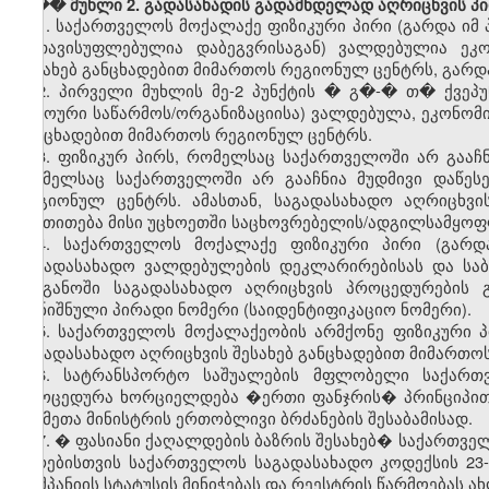
���
მუხლი 2. გადასახადის გადამხდელად აღრიცხვის პ
1.
საქართველოს მოქალაქე ფიზიკური პირი (გარდა იმ 
გათავისუფლებულია დაბეგვრისაგან) ვალდებულია ეკო
შესახებ განცხადებით მიმართოს რეგიონულ ცენტრს, გარდა
2.
პირველი მუხლის მე-2 პუნქტის � გ�-� თ� ქვეპუ
უცხოური საწარმოს/ორგანიზაციისა) ვალდებულა, ეკონომი
განცხადებით მიმართოს რეგიონულ ცენტრს.
3.
ფიზიკურ
პირს
,
რომელსაც
საქართველოში
არ
გააჩ
რომელსაც
საქართველოში
არ
გააჩნია
მუდმივი
დაწეს
რეგიონულ
ცენტრს
.
ამასთან
,
საგადასახადო
აღრიცხვი
მიეთითება
მისი
უცხოეთში
საცხოვრებელის
/
ადგილსამყოფ
4.
საქართველოს
მოქალაქე
ფიზიკური
პირი
(
გარდ
საგადასახადო
ვალდებულების
დეკლარირებისას
და
სა
ორგანოში
საგადასახადო
აღრიცხვის
პროცედურების
აღნიშნული
პირადი
ნომერი
(
საიდენტიფიკაციო
ნომერი
).
5.
საქართველოს
მოქალაქეობის
არმქონე
ფიზიკური
საგადასახადო
აღრიცხვის
შესახებ
განცხადებით
მიმართო
6.
სატრანსპორტო
საშუალების
მფლობელი
საქართ
პროცედურა
ხორციელდება
�
ერთი
ფანჯრის
�
პრინციპი
საქმეთა
მინისტრის
ერთობლივი
ბრძანების
შესაბამისად
.
7. �
ფასიანი
ქაღალდების
ბაზრის
შესახებ
�
საქართვე
პირებისთვის
საქართველოს
საგადასახადო
კოდექსის
23
კომპანიის
სტატუსის
მინიჭებას
და
რეესტრის
წარმოებას
ა