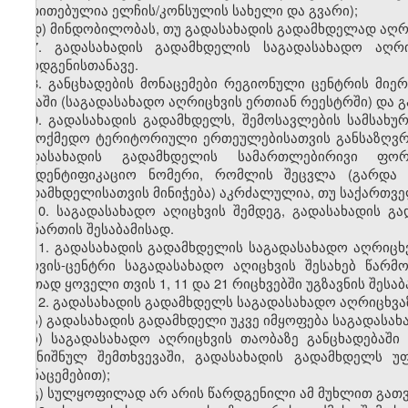
მითითებულია
ელჩის
/
კონსულის
სახელი
და
გვარი
);
დ
)
მინდობილობას
,
თუ
გადასახადის
გადამხდელად
აღრ
7.
გადასახადის
გადამხდელის
საგადასახადო
აღრ
წარდგენისთანავე
.
8.
განცხადების
მონაცემები
რეგიონული
ცენტრის
მიერ
ბაზაში
(
საგადასახადო
აღრიცხვის
ერთიან
რეესტრში
)
და
გ
9.
გადასახადის
გადამხდელს
,
შემოსავლების
სამსახუ
სამოქმედო
ტერიტორიული
ერთეულებისათვის
განსაზღვ
გადასახადის
გადამხდელის
სამართლებირივი
ფორ
საიდენტიფიკაციო
ნომერი
,
რომლის
შეცვლა
(
გარდა
გადამხდელისათვის
მინიჭება
)
აკრძალულია
,
თუ
საქართვ
10.
საგადასახადო
აღიცხვის
შემდეგ
,
გადასახადის
გა
დანართის
შესაბამისად
.
11. გადასახადის გადამხდელის საგადასახადო აღრიცხ
სერვის-ცენტრი საგადასახადო აღიცხვის შესახებ წარ
ერთად ყოველი თვის 1, 11 და 21 რიცხვებში უგზავნის შესა
12. გადასახადის გადამხდელს საგადასახადო აღრიცხვაზ
ა) გადასახადის გადამხდელი უკვე იმყოფება საგადასახ
ბ) საგადასახადო აღრიცხვის თაობაზე განცხადებაში
(აღნიშნულ შემთხვევაში, გადასახადის გადამხდელს
მონაცემებით);
გ) სულყოფილად არ არის წარდგენილი ამ მუხლით გათვ