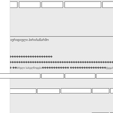
ნებელი იურიდიული პირი/საწარმო
������������������������
���������������������������������������������������
���� ��სრული სახელწოდება������������ ����������������ქვეყან