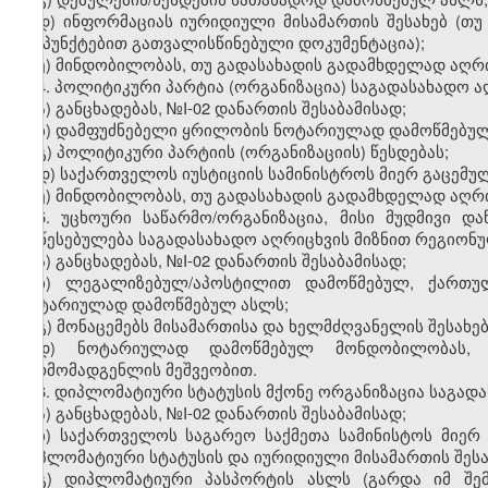
დ
)
ინფორმაციას
იურიდიული
მისამართის
შესახებ
(
თუ
ქვეპუნქტებით
გათვალისწინებული
დოკუმენტაცია
);
ე
)
მინდობილობას
,
თუ
გადასახადის
გადამხდელად
აღრ
4.
პოლიტიკური
პარტია
(
ორგანიზაცია
)
საგადასახადო
ა
ა
)
განცხადებას
, №I-02
დანართის
შესაბამისად
;
ბ
)
დამფუძნებელი
ყრილობის
ნოტარიულად
დამოწმებუ
გ
)
პოლიტიკური
პარტიის
(
ორგანიზაციის
)
წესდებას
;
დ
)
საქართველოს
იუსტიციის
სამინისტროს
მიერ
გაცემუ
ე
)
მინდობილობას
,
თუ
გადასახადის
გადამხდელად
აღრ
5.
უცხოური
საწარმო
/
ორგანიზაცია
,
მისი
მუდმივი
და
დაწესებულება
საგადასახადო
აღრიცხვის
მიზნით
რეგიონ
ა)
განცხადებას
, №I-02
დანართის
შესაბამისად
;
ბ)
ლეგალიზებულ
/
აპოსტილით
დამოწმებულ
,
ქართუ
ნოტარიულად
დამოწმებულ
ასლს
;
გ
)
მონაცემებს
მისამართისა
და
ხელმძღვანელის
შესახე
დ
)
ნოტარიულად
დამოწმებულ
მონდობილობას
წარმომადგენლის
მეშვეობით
.
6.
დიპლომატიური
სტატუსის
მქონე
ორგანიზაცია
საგად
ა)
განცხადებას
, №I-02
დანართის
შესაბამისად
;
ბ)
საქართველოს
საგარეო
საქმეთა
სამინისტოს
მიერ
დიპლომატიური
სტატუსის
და
იურიდიული
მისამართის
შეს
გ)
დიპლომატიური
პასპორტის
ასლს
(
გარდა
იმ
შე