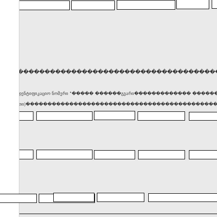
�����������������������������������������
� საიდენტიფიკაციო ნომერი *����� ������გვარი������������� ��
(მისამართი)������������������������������������������