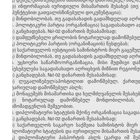
დ
)
ინფორმაციას
იურიდიული
მისამართის
შესახებ
(
თუ
ქვეპუნქტებით
გათვალისწინებული
დოკუმენტაცია
);
ე
)
მინდობილობას
,
თუ
გადასახადის
გადამხდელად
აღრ
4.
პოლიტიკური
პარტია
(
ორგანიზაცია
)
საგადასახადო
ა
ა
)
განცხადებას
, №I-02
დანართის
შესაბამისად
;
ბ
)
დამფუძნებელი
ყრილობის
ნოტარიულად
დამოწმებუ
გ
)
პოლიტიკური
პარტიის
(
ორგანიზაციის
)
წესდებას
;
დ
)
საქართველოს
იუსტიციის
სამინისტროს
მიერ
გაცემუ
ე
)
მინდობილობას
,
თუ
გადასახადის
გადამხდელად
აღრ
5.
უცხოური
საწარმო
/
ორგანიზაცია
,
მისი
მუდმივი
და
დაწესებულება
საგადასახადო
აღრიცხვის
მიზნით
რეგიონ
ა)
განცხადებას
, №I-02
დანართის
შესაბამისად
;
ბ)
ლეგალიზებულ
/
აპოსტილით
დამოწმებულ
,
ქართუ
ნოტარიულად
დამოწმებულ
ასლს
;
გ
)
მონაცემებს
მისამართისა
და
ხელმძღვანელის
შესახე
დ
)
ნოტარიულად
დამოწმებულ
მონდობილობას
წარმომადგენლის
მეშვეობით
.
6.
დიპლომატიური
სტატუსის
მქონე
ორგანიზაცია
საგად
ა)
განცხადებას
, №I-02
დანართის
შესაბამისად
;
ბ)
საქართველოს
საგარეო
საქმეთა
სამინისტოს
მიერ
დიპლომატიური
სტატუსის
და
იურიდიული
მისამართის
შეს
გ)
დიპლომატიური
პასპორტის
ასლს
(
გარდა
იმ
შე