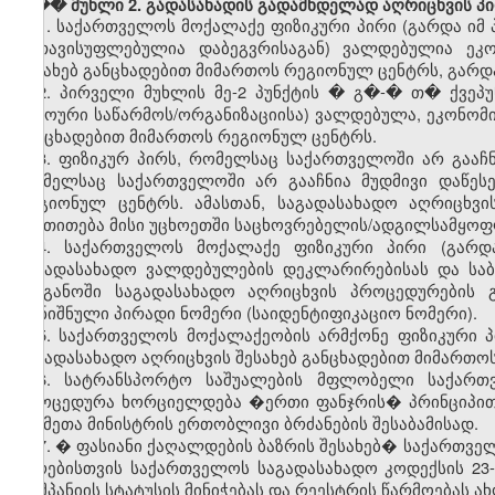
���
მუხლი 2. გადასახადის გადამხდელად აღრიცხვის პ
1.
საქართველოს მოქალაქე ფიზიკური პირი (გარდა იმ 
გათავისუფლებულია დაბეგვრისაგან) ვალდებულია ეკო
შესახებ განცხადებით მიმართოს რეგიონულ ცენტრს, გარდა
2.
პირველი მუხლის მე-2 პუნქტის � გ�-� თ� ქვეპუ
უცხოური საწარმოს/ორგანიზაციისა) ვალდებულა, ეკონომი
განცხადებით მიმართოს რეგიონულ ცენტრს.
3.
ფიზიკურ
პირს
,
რომელსაც
საქართველოში
არ
გააჩ
რომელსაც
საქართველოში
არ
გააჩნია
მუდმივი
დაწეს
რეგიონულ
ცენტრს
.
ამასთან
,
საგადასახადო
აღრიცხვი
მიეთითება
მისი
უცხოეთში
საცხოვრებელის
/
ადგილსამყოფ
4.
საქართველოს
მოქალაქე
ფიზიკური
პირი
(
გარდ
საგადასახადო
ვალდებულების
დეკლარირებისას
და
სა
ორგანოში
საგადასახადო
აღრიცხვის
პროცედურების
აღნიშნული
პირადი
ნომერი
(
საიდენტიფიკაციო
ნომერი
).
5.
საქართველოს
მოქალაქეობის
არმქონე
ფიზიკური
საგადასახადო
აღრიცხვის
შესახებ
განცხადებით
მიმართო
6.
სატრანსპორტო
საშუალების
მფლობელი
საქართ
პროცედურა
ხორციელდება
�
ერთი
ფანჯრის
�
პრინციპი
საქმეთა
მინისტრის
ერთობლივი
ბრძანების
შესაბამისად
.
7. �
ფასიანი
ქაღალდების
ბაზრის
შესახებ
�
საქართვე
პირებისთვის
საქართველოს
საგადასახადო
კოდექსის
23
კომპანიის
სტატუსის
მინიჭებას
და
რეესტრის
წარმოებას
ა