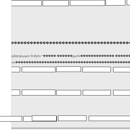
�����������������������������������������
� საიდენტიფიკაციო ნომერი *����� ������გვარი������������� ��
(მისამართი)������������������������������������������