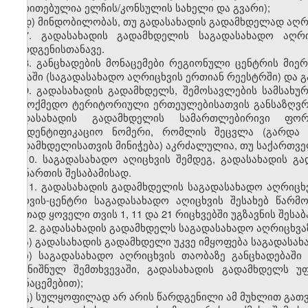
მითითებულია
ელჩის
/
კონსულის
სახელი
და
გვარი
);
დ
)
მინდობილობას
,
თუ
გადასახადის
გადამხდელად
აღრ
7.
გადასახადის
გადამხდელის
საგადასახადო
აღრ
წარდგენისთანავე
.
8.
განცხადების
მონაცემები
რეგიონული
ცენტრის
მიერ
ბაზაში
(
საგადასახადო
აღრიცხვის
ერთიან
რეესტრში
)
და
გ
9.
გადასახადის
გადამხდელს
,
შემოსავლების
სამსახუ
სამოქმედო
ტერიტორიული
ერთეულებისათვის
განსაზღვ
გადასახადის
გადამხდელის
სამართლებირივი
ფორ
საიდენტიფიკაციო
ნომერი
,
რომლის
შეცვლა
(
გარდა
გადამხდელისათვის
მინიჭება
)
აკრძალულია
,
თუ
საქართვ
10.
საგადასახადო
აღიცხვის
შემდეგ
,
გადასახადის
გა
დანართის
შესაბამისად
.
11. გადასახადის გადამხდელის საგადასახადო აღრიცხ
სერვის-ცენტრი საგადასახადო აღიცხვის შესახებ წარ
ერთად ყოველი თვის 1, 11 და 21 რიცხვებში უგზავნის შესა
12. გადასახადის გადამხდელს საგადასახადო აღრიცხვაზ
ა) გადასახადის გადამხდელი უკვე იმყოფება საგადასახ
ბ) საგადასახადო აღრიცხვის თაობაზე განცხადებაში
(აღნიშნულ შემთხვევაში, გადასახადის გადამხდელს
მონაცემებით);
გ) სულყოფილად არ არის წარდგენილი ამ მუხლით გათვ