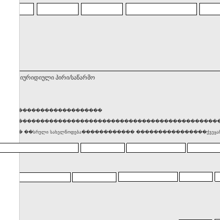
ნებელი იურიდიული პირი/საწარმო
������������������������
���������������������������������������������������
���� ��სრული სახელწოდება������������ ����������������ქვეყან