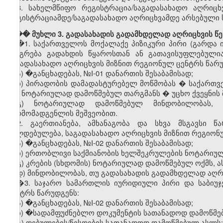
8.
სახელმწიფო
რეგისტრაცია
/
საგადასახადო
აღრიცხ
რეგისტრაციამდე
/
საგადასახადო
აღრიცხვამდე
არსებული
��� მუხლი 3. გადასახადის გადამხდელად აღრიცხვის წე
�
1.
საქართველოს
მოქალაქე
პიზიკური
პირი
(
გარდა
იბეგრება
გადახდის
წყაროსთან
ან
გათავისუფლებული
საგადასახადო
აღრიცხვის
მიზნით
რეგიონულ
ცენტრს
წარ
ა) �
განცხადებას
, №I-01
დანართის
შესაბამისად
;
ბ)
პირადობის
დამადასტურებელ
მოწმობას
�
საქართვ
მის
ნოტარიულად
დამოწმებულ
თარგმანს
�
უცხო
ქვეყნის
გ)
ნოტარიულად
დამოწმებულ
მინდობილობას
წარმომადგენლის
მეშვეობით
.
2.
გაერთიანება
,
ამხანაგობა
და
სხვა
მსგავსი
წა
ვალდებულება
,
საგადასახადო
აღრიცხვის
მიზნით
რეგიონ
ა) �
განცხადებას
, №I-02
დანართის
შესაბამისად
;
ბ)
ერთობლივი
საქმიანობის
ხელშეკრულების
ნოტარიუ
გ
)
კრების
(
სხდომის
)
ნოტარიულად
დამოწმებულ
ოქმს
,
ა
დ
)
მინდობილობას
,
თუ
გადასახადის
გადამხდელად
აღრ
�3.
საჯარო
სამართლის
იურიდიული
პირი
და
საბიუ
ცენტრს
წარუდგენს
:
ა) �
განცხადებას
, №I-02
დანართის
შესაბამისად
;
ბ) �
სადამფუძნებლო
დოკუმენტის
სათანადოდ
დამოწმე
გ
)
დებულების
/
წესდების
სათანადოდ
დამოწმებულ
ასლს
;