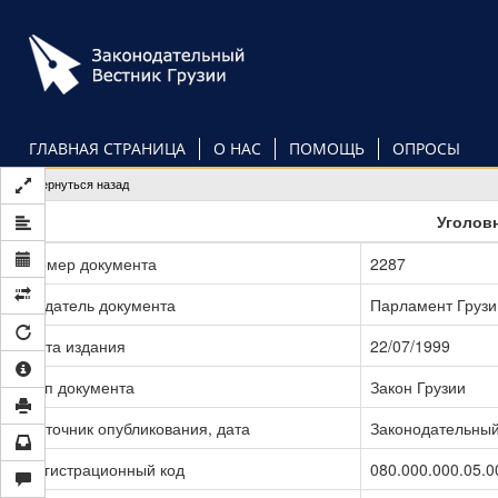
Перейти
к
основному
содержанию
ГЛАВНАЯ СТРАНИЦА
О НАС
ПОМОЩЬ
ОПРОСЫ
Вернуться назад
Уголов
Номер документа
2287
Издатель документа
Парламент Грузи
Дата издания
22/07/1999
Тип документа
Закон Грузии
Источник опубликования, дата
Законодательный 
Регистрационный код
080.000.000.05.0