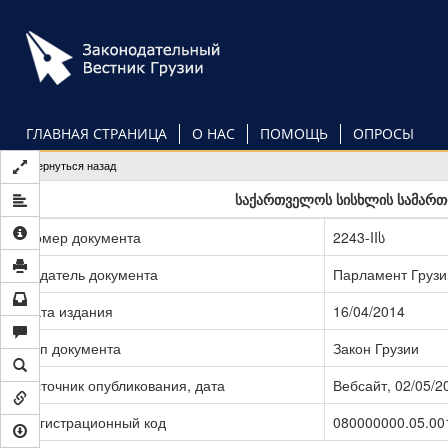
Перейти
к
основному
содержанию
ГЛАВНАЯ СТРАНИЦА
О НАС
ПОМОЩЬ
ОПРОСЫ
Вернуться назад
საქართველოს სისხლის სამართლ
Номер документа
2243-IIს
Издатель документа
Парламент Грузи
Дата издания
16/04/2014
Тип документа
Закон Грузии
Источник опубликования, дата
Вебсайт, 02/05/2
Регистрационный код
080000000.05.00