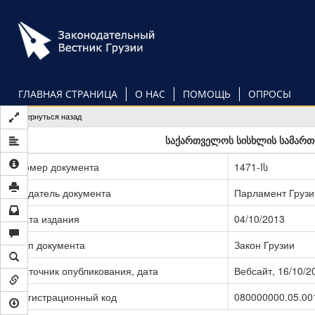
Перейти
к
основному
содержанию
ГЛАВНАЯ СТРАНИЦА
О НАС
ПОМОЩЬ
ОПРОСЫ
Вернуться назад
საქართველოს სისხლის სამართლ
Номер документа
1471-Iს
Издатель документа
Парламент Грузи
Дата издания
04/10/2013
Тип документа
Закон Грузии
Источник опубликования, дата
Вебсайт, 16/10/2
Регистрационный код
080000000.05.00