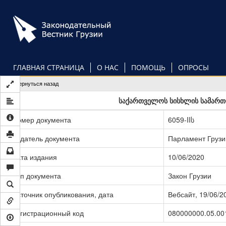
Перейти
к
основному
содержанию
ГЛАВНАЯ СТРАНИЦА
О НАС
ПОМОЩЬ
ОПРОСЫ
Вернуться назад
საქართველოს სისხლის სამართლ
Номер документа
6059-IIს
Издатель документа
Парламент Грузи
Дата издания
10/06/2020
Тип документа
Закон Грузии
Источник опубликования, дата
Вебсайт, 19/06/2
Регистрационный код
080000000.05.00