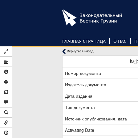
Перейти
к
основному
содержанию
ГЛАВНАЯ СТРАНИЦА
О НАС
П
Вернуться назад
საქ
Номер документа
Издатель документа
Дата издания
Тип документа
Источник опубликования, дата
Activating Date