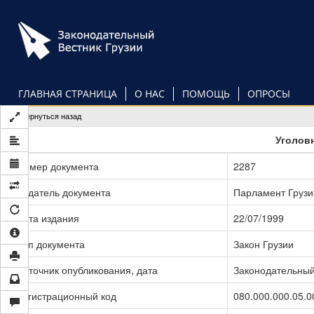
Перейти
к
основному
содержанию
ГЛАВНАЯ СТРАНИЦА
О НАС
ПОМОЩЬ
ОПРОСЫ
Вернуться назад
Уголов
Номер документа
2287
Издатель документа
Парламент Грузи
Дата издания
22/07/1999
Тип документа
Закон Грузии
Источник опубликования, дата
Законодательный 
Регистрационный код
080.000.000.05.0