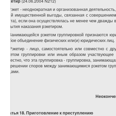
рэкетир
(24.06.2004 N212)
1. Рэкет - неоднократная и организованная деятельност
иной имущественной выгоды, связанная с совершением
снята), если она осуществлялась не менее чем дважды в
отбытия наказания рэкетиром.
2. Занимающейся рэкетом группировкой признаются юрид
любое объединение физических или(и) юридических лиц.
3. Рэкетир - лицо, самостоятельно или совместно с 
рэкетом группировки или иным образом участвующее 
известно, что эта группировка - группировка, занимающа
разрешении споров между занимающимися рэкетом груп
лицами.
Неоконче
Статья 18. Приготовление к преступлению