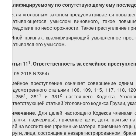
квалифицируемому по сопутствующему ему послед
1. Если уголовным законом предусматривается повышен
охватывающегося умыслом виновного, такое повыше
последствие по неосторожности. Такое преступление п
2. Иной признак, квалифицирующий умышленное преступ
охватывался его умыслом.
1
Статья 11
. Ответственность за семейное преступле
(17.05.2018 N2354)
Семейное преступление означает совершение одним 
предусмотренного статьями 108, 109, 115, 117, 118, 120
1
1
2
253–255
, 381
и 381
настоящего Кодекса. Уголов
соответствующей статьей Уголовного кодекса Грузии, ук
Примечание
. Для целей настоящего Кодекса членами с
(пасынки, падчерицы), приемные дети, дети, взятые на
детей на воспитание (приемные матери, приемные отцы), 
супруги, лица, состоящие в незарегистрированном браке