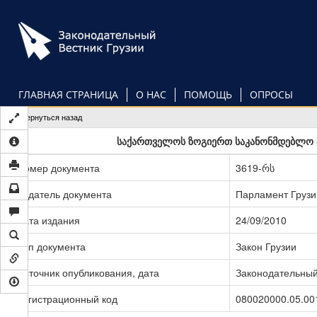
Перейти
к
основному
содержанию
ГЛАВНАЯ СТРАНИЦА
О НАС
ПОМОЩЬ
ОПРОСЫ
Вернуться назад
საქართველოს ზოგიერთ საკანონმდებლო აქ
Номер документа
3619-რს
Издатель документа
Парламент Грузи
Дата издания
24/09/2010
Тип документа
Закон Грузии
Источник опубликования, дата
Законодательный 
Регистрационный код
080020000.05.00