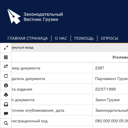
Перейти
к
основному
содержанию
ГЛАВНАЯ СТРАНИЦА
О НАС
ПОМОЩЬ
ОПРОСЫ
Вернуться назад
Уголов
Номер документа
2287
Издатель документа
Парламент Грузи
Дата издания
22/07/1999
Тип документа
Закон Грузии
Источник опубликования, дата
Законодательный 
Регистрационный код
080.000.000.05.0