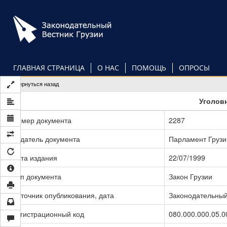
Перейти
к
основному
содержанию
ГЛАВНАЯ СТРАНИЦА
О НАС
ПОМОЩЬ
ОПРОСЫ
Вернуться назад
Уголов
Номер документа
2287
Издатель документа
Парламент Грузи
Дата издания
22/07/1999
Тип документа
Закон Грузии
Источник опубликования, дата
Законодательный 
Регистрационный код
080.000.000.05.0