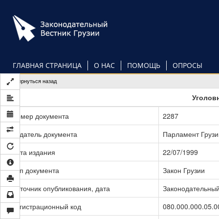
Перейти
к
основному
содержанию
ГЛАВНАЯ СТРАНИЦА
О НАС
ПОМОЩЬ
ОПРОСЫ
Вернуться назад
Уголов
Номер документа
2287
Издатель документа
Парламент Грузи
Дата издания
22/07/1999
Тип документа
Закон Грузии
Источник опубликования, дата
Законодательный 
Регистрационный код
080.000.000.05.0