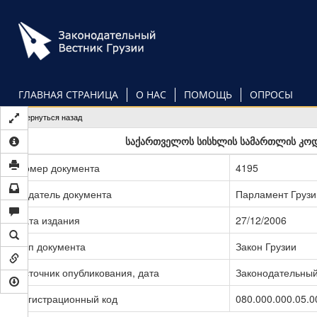
Перейти
к
основному
содержанию
ГЛАВНАЯ СТРАНИЦА
О НАС
ПОМОЩЬ
ОПРОСЫ
Вернуться назад
საქართველოს სისხლის სამართლის კოდექ
Номер документа
4195
Издатель документа
Парламент Грузи
Дата издания
27/12/2006
Тип документа
Закон Грузии
Источник опубликования, дата
Законодательный 
Регистрационный код
080.000.000.05.0