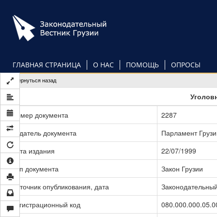
Перейти
к
основному
содержанию
ГЛАВНАЯ СТРАНИЦА
О НАС
ПОМОЩЬ
ОПРОСЫ
Вернуться назад
Уголов
Номер документа
2287
Издатель документа
Парламент Грузи
Дата издания
22/07/1999
Тип документа
Закон Грузии
Источник опубликования, дата
Законодательный 
Регистрационный код
080.000.000.05.0