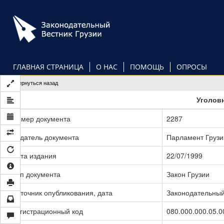
Перейти
к
основному
содержанию
ГЛАВНАЯ СТРАНИЦА
О НАС
ПОМОЩЬ
ОПРОСЫ
Вернуться назад
Уголов
Номер документа
2287
Издатель документа
Парламент Грузи
Дата издания
22/07/1999
Тип документа
Закон Грузии
Источник опубликования, дата
Законодательный 
Регистрационный код
080.000.000.05.0