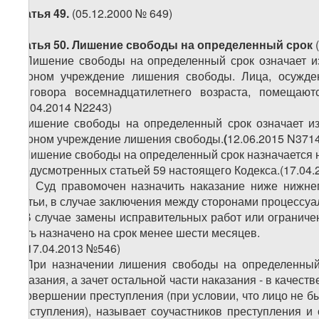
Статья 49.
(05.12.2000 № 649)
Статья 50. Лишение свободы на определенный срок
1. Лишение свободы на определенный срок означает 
законом учреждение лишения свободы. Лица, осужд
приговора восемнадцатилетнего возраста, помещаю
(16.04.2014
N
2243)
1.Лишение свободы на определенный срок означает и
законом учреждение лишения свободы.
(
12.06.2015
N
3714
2.
Лишение свободы на определенный срок назначается на
предусмотренных статьей 59 настоящего Кодекса.(17.04
1
2
. Суд правомочен назначить наказание ниже нижне
статьи, в случае заключения между сторонами процессуа
3. В случае замены исправительных работ или огранич
быть назначено на срок менее шести месяцев.
4. (17.04.2013 №546)
5. При назначении лишения свободы на определенный
наказания, а зачет остальной части наказания - в качес
в совершении преступления (при условии, что лицо не 
преступления), называет соучастников преступления и