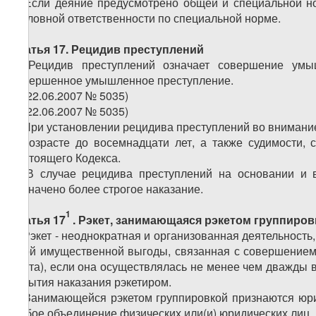
2. Если деяние предусмотрено общей и специальной но
уголовной ответственности по специальной норме.
Статья 17. Рецидив преступлений
1. Рецидив преступлений означает совершение ум
совершенное умышленное преступление.
2. (22.06.2007 № 5035)
3. (22.06.2007 № 5035)
4. При установлении рецидива преступлений во внимани
в возрасте до восемнадцати лет, а также судимости,
настоящего Кодекса.
5. В случае рецидива преступлений на основании и 
назначено более строгое наказание.
1
Статья 17
.
Рэкет, занимающаяся рэкетом группиров
1. Рэкет - неоднократная и организованная деятельност
иной имущественной выгоды, связанная с совершением
снята), если она осуществлялась не менее чем дважды в
отбытия наказания рэкетиром.
2. Занимающейся рэкетом группировкой признаются юрид
любое объединение физических или(и) юридических лиц.