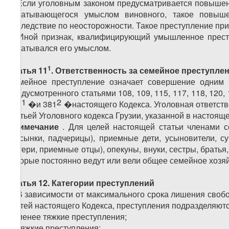
1. Если уголовным законом предусматривается повышен
охватывающегося умыслом виновного, такое повыше
последствие по неосторожности. Такое преступление п
2. Иной признак, квалифицирующий умышленное преступ
охватывался его умыслом.
1
Статья 11
. Ответственность за семейное преступле
Семейное преступление означает совершение одним 
предусмотренного статьями 108, 109, 115, 117, 118, 120, 
1
2
381
�и 381
�настоящего Кодекса. Уголовная ответств
статьей Уголовного кодекса Грузии, указанной в настоящ
Примечание
. Для целей настоящей статьи членами се
(пасынки, падчерицы), приемные дети, усыновители, 
матери, приемные отцы), опекуны, внуки, сестры, братья,
которые постоянно ведут или вели общее семейное хозяй
Статья 12. Категории преступлений
1. В зависимости от максимального срока лишения своб
статей настоящего Кодекса, преступления подразделяются
а) менее тяжкие преступления;
б) тяжкие преступления;