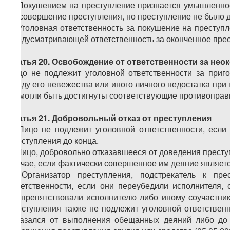
1. Покушением на преступление признается умышленное
на совершение преступления, но преступление не было д
2. Уголовная ответственность за покушение на преступ
предусматривающей ответственность за оконченное прес
Статья 20. Освобождение от ответственности за нео
Лицо не подлежит уголовной ответственности за приг
ввиду его невежества или иного личного недостатка пр
не могли быть достигнуты соответствующие противоправ
Статья 21. Добровольный отказ от преступления
1. Лицо не подлежит уголовной ответственности, если
преступления до конца.
2. Лицо, добровольно отказавшееся от доведения престу
случае, если фактически совершенное им деяние являет
3. Организатор преступления, подстрекатель к пр
ответственности, если они переубедили исполнителя
воспрепятствовали исполнителю либо иному соучастник
преступления также не подлежит уголовной ответствен
отказался от выполнения обещанных деяний либо до