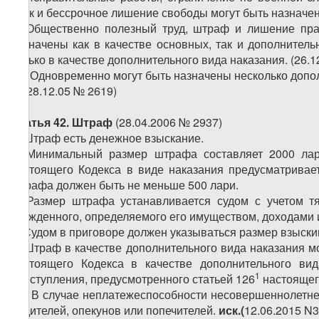
срок и бессрочное лишение свободы могут быть назначен
2. Общественно полезный труд, штраф и лишение пра
назначены как в качестве основных, так и дополнител
только в качестве дополнительного вида наказания.
(26.1
1
2
. Одновременно могут быть назначены несколько допол
3. (28.12.05 № 2619)
Статья 42. Штраф
(28.04.2006 № 2937)
1. Штраф есть денежное взыскание.
2. Минимальный размер штрафа составляет 2000 лар
настоящего Кодекса в виде наказания предусматривае
штрафа должен быть не меньше 500 лари.
3. Размер штрафа устанавливается судом с учетом т
осужденного, определяемого его имуществом, доходами 
4. Судом в приговоре должен указываться размер взыск
5. Штраф в качестве дополнительного вида наказания мо
настоящего Кодекса в качестве дополнительного ви
1
преступления, предусмотренного статьей 126
настоящего
1
5
. В случае неплатежеспособности несовершеннолетне
родителей, опекунов или попечителей.
иск.(
12.06.2015
N
3