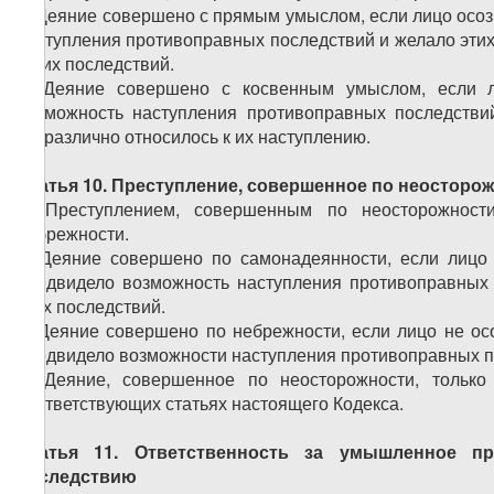
2. Деяние совершено с прямым умыслом, если лицо осоз
наступления противоправных последствий и желало эти
таких последствий.
3. Деяние совершено с косвенным умыслом, если л
возможность наступления противоправных последствий
безразлично относилось к их наступлению.
Статья 10. Преступление, совершенное по неосторо
1. Преступлением, совершенным по неосторожност
небрежности.
2. Деяние совершено по самонадеянности, если лицо
предвидело возможность наступления противоправных 
этих последствий.
3. Деяние совершено по небрежности, если лицо не ос
предвидело возможности наступления противоправных по
4. Деяние, совершенное по неосторожности, только
соответствующих статьях настоящего Кодекса.
Статья 11. Ответственность за умышленное п
последствию