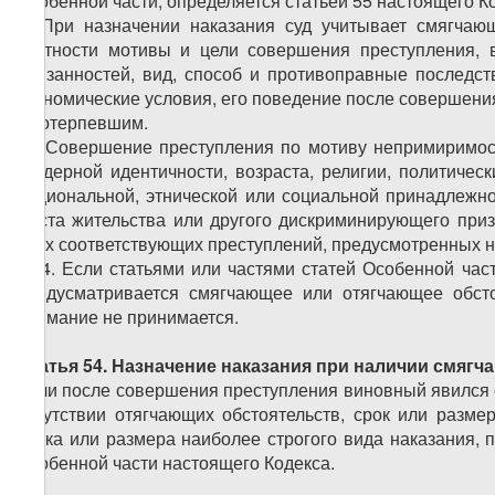
Особенной части, определяется статьей 55 настоящего К
3. При назначении наказания суд учитывает смягчающ
частности мотивы и цели совершения преступления,
обязанностей, вид, способ и противоправные последс
экономические условия, его поведение после совершени
с потерпевшим.
1
3
. Совершение преступления по мотиву непримиримости
гендерной идентичности, возраста, религии, политичес
национальной, этнической или социальной принадлежно
места жительства или другого дискриминирующего приз
всех соответствующих преступлений, предусмотренных н
�
4. Если статьями или частями статей Особенной час
предусматривается смягчающее или отягчающее обсто
внимание не принимается.
Статья 54. Назначение наказания при наличии смяг
Если после совершения преступления виновный явился с
отсутствии отягчающих обстоятельств, срок или разм
срока или размера наиболее строгого вида наказания, 
Особенной части настоящего Кодекса.