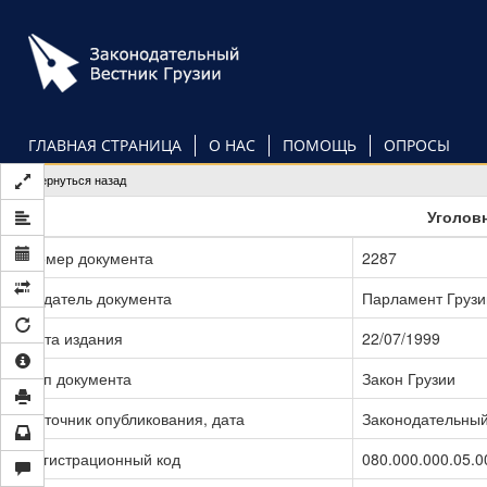
Перейти
к
основному
содержанию
ГЛАВНАЯ СТРАНИЦА
О НАС
ПОМОЩЬ
ОПРОСЫ
Вернуться назад
Уголов
Номер документа
2287
Издатель документа
Парламент Грузи
Дата издания
22/07/1999
Тип документа
Закон Грузии
Источник опубликования, дата
Законодательный 
Регистрационный код
080.000.000.05.0