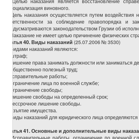
1. Целью наказания является восстановление справ
ресоциализация виновного.
2. Цель наказания осуществляется путем воздействия н
ответственности за соблюдение правопорядка и за
предусматриваются законодательством Грузии об исполн
3. Наказание не имеет целью причинение физических стр
Статья 40. Виды наказаний
(25.07.2006 № 3530)
1. Видами наказаний являются:
а) штраф;
б) лишение права занимать должности или заниматься д
в) общественно полезный труд;
г) исправительные работы;
д) ограничение лица по военной службе;
е) ограничение свободы;
ж) лишение свободы на определенный срок;
з) бессрочное лишение свободы.
и) изъятие имущества.
2. Виды наказаний для юридического лица определяются
Статья 41. Основные и дополнительные виды наказ
1. Исправительные работы, ограничение по военной с