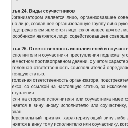
Статья 24. Виды соучастников
1. Организатором является лицо, организовавшее сов
равно лицо, создавшее организованную группу либо рук
2. Подстрекателем является лицо, склонившее другое л
3. Пособником является лицо, содействовавшее соверш
Статья 25. Ответственность исполнителей и соучаст
1. Исполнители и соучастники преступления подлежат уг
в совместном противоправном деянии, с учетом характер
2. Уголовная ответственность соисполнителей определя
настоящую статью.
3. Уголовная ответственность организатора, подстрекат
Кодекса, со ссылкой на настоящую статью, за исключе
преступления.
4. Если на стороне исполнителя или соучастника имеет
вменяется в вину иному исполнителю или соучастнику, 
осознан.
5. Персональный признак, характеризующий вину либо л
вменяется в вину тому исполнителю или соучастнику, кото