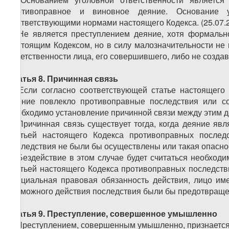
противоправное и виновное деяние. Основание уг
соответствующими нормами настоящего Кодекса.
(25.07
2. Не является преступлением деяние, хотя формальн
настоящим Кодексом, но в силу малозначительности не
ответственности лица, его совершившего, либо не созда
Статья 8. Причинная связь
1. Если согласно соответствующей статье настоящего 
деяние повлекло противоправные последствия или со
необходимо установление причинной связи между этим д
2. Причинная связь существует тогда, когда деяние я
статьей настоящего Кодекса противоправных послед
последствия не были бы осуществлены или такая опаснос
3. Бездействие в этом случае будет считаться необхо
статьей настоящего Кодекса противоправных последстви
специальная правовая обязанность действия, лицо име
возможного действия последствия были бы предотвращ
Статья 9. Преступление, совершенное умышленно
1. Преступлением, совершенным умышленно, признается