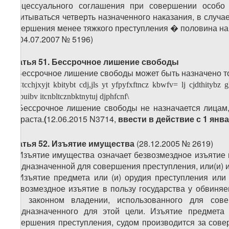
процессуального соглашения при совершении особо 
зачитываться четверть назначенного наказания, в случа
совершения менее тяжкого преступления � половина нак
6. (04.07.2007 № 5196)
Статья 51. Бессрочное лишение свободы
1. Бессрочное лишение свободы может быть назначено т
2\ <
tcchjxyjt
kbitybt
cdj
,
jls
yt
yfpyfxftncz
kbwfv
=
lj
cjdthitybz
g
ljcnbuibv
itcnbltcznbktnytuj
djphfcnf
\
2.
Бессрочное лишение свободы не назначается лицам,
возраста.
(
12.06.2015
N
3714,
ввести в действие с 1 янва
Статья 52.
Изъятие имущества
(28.12.2005 № 2619)
1. Изъятие имущества означает безвозмездное изъятие 
предназначенной для совершения преступления, или(и) 
2. Изъятие предмета или (и) орудия преступления или
безвозмездное изъятие в пользу государства у обвиняе
или законном владении, использованного для сов
предназначенного для этой цели. Изъятие предмета
совершения преступления, судом производится за со