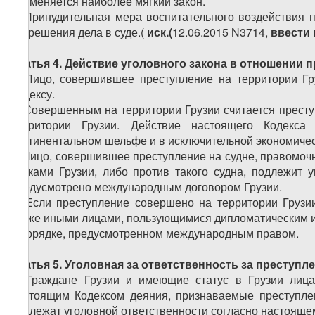
применяется наиболее мягкий закон.
4.
Принудительная мера воспитательного воздействия 
разрешения дела в суде.(
иск.(
12.06.2015
N
3714,
ввести 
Статья 4. Действие уголовного закона в отношении 
1. Лицо, совершившее преступление на территории Гр
Кодексу.
2. Совершенным на территории Грузии считается престу
территории Грузии. Действие настоящего Кодекса
континентальном шельфе и в исключительной экономичес
3. Лицо, совершившее преступление на судне, правомо
знаками Грузии, либо против такого судна, подлежит 
предусмотрено международным договором Грузии.
4. Если преступление совершено на территории Грузи
также иными лицами, пользующимися дипломатическим им
в порядке, предусмотренном международным правом.
Статья 5. Уголовная за ответственность за преступ
1. Граждане Грузии и имеющие статус в Грузии лиц
настоящим Кодексом деяния, признаваемые преступлен
подлежат уголовной ответственности согласно настояще