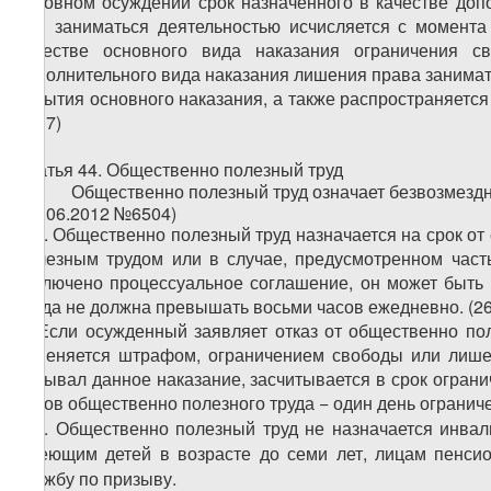
условном осуждении срок назначенного в качестве доп
или заниматься деятельностью исчисляется с момента
качестве основного вида наказания ограничения 
дополнительного вида наказания лишения права занимат
отбытия основного наказания, а также распространяется
2937)
Статья 44. Общественно полезный труд
1.
Общественно полезный труд означает безвозмездн
(19.06.2012 №6504)
�2. Общественно полезный труд назначается на срок от
полезным трудом или в случае, предусмотренном част
заключено процессуальное соглашение, он может быть 
труда не должна превышать восьми часов ежедневно. (26
3. Если осужденный заявляет отказ от общественно пол
заменяется штрафом, ограничением свободы или лише
отбывал данное наказание, засчитывается в срок огран
часов общественно полезного труда − один день огранич
�
4. Общественно полезный труд не назначается инва
имеющим детей в возрасте до семи лет, лицам пенси
службу по призыву.