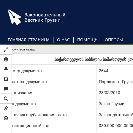
Перейти
к
основному
содержанию
ГЛАВНАЯ СТРАНИЦА
О НАС
ПОМОЩЬ
ОПРОСЫ
Вернуться назад
„საქართველოს სისხლის სამართლის კოდე
Номер документа
2644
Издатель документа
Парламент Грузи
Дата издания
23/02/2010
Тип документа
Закон Грузии
Источник опубликования, дата
Законодательный 
Регистрационный код
080.000.000.05.0