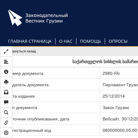
Перейти
к
основному
содержанию
ГЛАВНАЯ СТРАНИЦА
О НАС
ПОМОЩЬ
ОПРОСЫ
Вернуться назад
საქართველოს სისხლის სამართლ
Номер документа
2980-რს
Издатель документа
Парламент Грузи
Дата издания
25/12/2014
Тип документа
Закон Грузии
Источник опубликования, дата
Вебсайт, 30/12/2
Регистрационный код
080000000.05.00