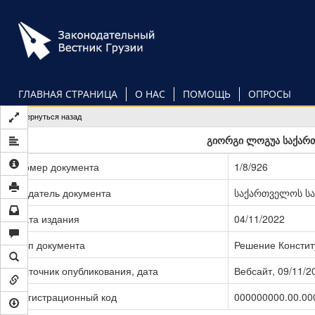
Перейти
к
основному
содержанию
ГЛАВНАЯ СТРАНИЦА
О НАС
ПОМОЩЬ
ОПРОСЫ
Вернуться назад
გიორგი ლოგუა საქარ
Номер документа
1/8/926
Издатель документа
საქართველოს ს
Дата издания
04/11/2022
Тип документа
Решение Констит
Источник опубликования, дата
Вебсайт, 09/11/2
Регистрационный код
000000000.00.00