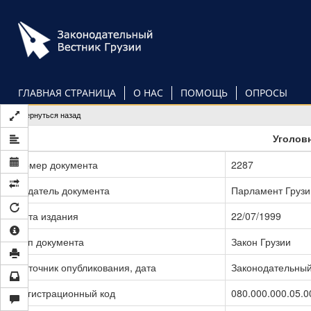
Перейти
к
основному
содержанию
ГЛАВНАЯ СТРАНИЦА
О НАС
ПОМОЩЬ
ОПРОСЫ
Вернуться назад
Уголов
Номер документа
2287
Издатель документа
Парламент Грузи
Дата издания
22/07/1999
Тип документа
Закон Грузии
Источник опубликования, дата
Законодательный 
Регистрационный код
080.000.000.05.0