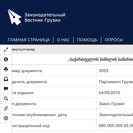
Перейти
к
основному
содержанию
ГЛАВНАЯ СТРАНИЦА
О НАС
ПОМОЩЬ
ОПРОСЫ
Вернуться назад
„საქართველოს სისხლის სამართლ
Номер документа
3053
Издатель документа
Парламент Грузи
Дата издания
04/05/2010
Тип документа
Закон Грузии
Источник опубликования, дата
Законодательный 
Регистрационный код
080.000.000.05.0