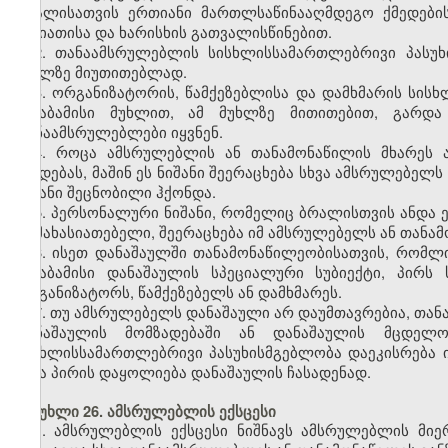
ბრალისათვის ერთიანი მართლსაწინააღმდეგო ქმედები
ხასიათისა და ხარისხის გათვალისწინებით.
2. თანაამსრულებლის სისხლისსამართლებრივი პასუხი
მუხლზე მიუთითებლად.
3. ორგანიზატორის, წამქეზებლისა და დამხმარის სის
შესაბამისი მუხლით, ამ მუხლზე მითითებით, გარდა
თანაამსრულებლები იყვნენ.
4. როცა ამსრულებლის ან თანამონაწილის მხარეს 
ქმედებას, მაშინ ეს ნიშანი შეერაცხება სხვა ამსრულებელ
ნიშანი შეცნობილი ჰქონდა.
5. პერსონალური ნიშანი, რომელიც ბრალისთვის ანდა 
დამახასიათებელი, შეერაცხება იმ ამსრულებელს ან თანამ
6. ისეთ დანაშაულში თანამონაწილეობისათვის, რომლ
შესაბამისი დანაშაულის სპეციალური სუბიექტი, პირ
ორგანიზატორს, წამქეზებელს ან დამხმარეს.
7. თუ ამსრულებელს დანაშაული არ დაუმთავრებია, თა
დანაშაულის მომზადებაში ან დანაშაულის მცდელობ
სისხლისსამართლებრივი პასუხისმგებლობა დაეკისრება ი
სხვა პირის დაყოლიება დანაშაულის ჩასადენად.
მუხლი 26. ამსრულებლის ექსცესი
1. ამსრულებლის ექსცესი ნიშნავს ამსრულებლის მი