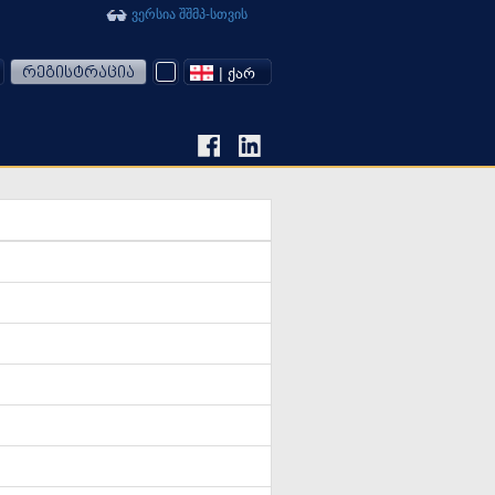
ვერსია შშმპ-სთვის
რეგისტრაცია
| ᲥᲐᲠ