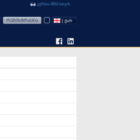
ვერსია შშმპ-სთვის
რეგისტრაცია
| ᲥᲐᲠ