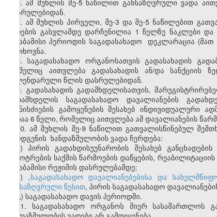
6. ამ მუხლის მე-5 ნაწილით განსაზღვრული ვადა აი
დასრულებიდან.
7. ამ მუხლის პირველი, მე-3 და მე-5 ნაწილებით გა
ვადების გასვლამდე დარჩენილია 1 წელზე ნაკლები და
შესაბამისი პერიოდის საგადასახადო დეკლარაცია (მათ
მოთხოვნა.
8. საგადასახადო ორგანოსათვის გადასახადის გად
რომელიც აითვლება გადასახადის ან/და სანქციის ზ
კალენდარული წლის დასრულებიდან.
9. გადასახადის გადამხდელისათვის, მარეგისტრირებ
გადამხდელის საგადასახადო დავალიანების გადახდ
ღონისძიების გამოყენების შესახებ ინდივიდუალური ა
ვადაა 6 წელი, რომელიც აითვლება ამ დავალიანების წა
10. ამ მუხლის მე-9 ნაწილით გათვალისწინებულ შემ
წარდგენის ხანდაზმულობის ვადა ჩერდება:
ა) პირის გადახდისუუნარობის შესახებ განცხადები
გაკოტრების საქმის წარმოების დაწყების, რეაბილიტაციის
შესაბამისი რეჟიმის დასრულებამდე;
ბ)
„საგადასახადო დავალიანებებისა და სახელმწიფო
განსაზღვრული წესით
, პირის საგადასახადო დავალიანები
გ) საგადასახადო დავის პერიოდში.
11. საგადასახადო ორგანოს მიერ სასამართლოს გ
ხანდაზმულობის ვადები არ გამოიყენება.