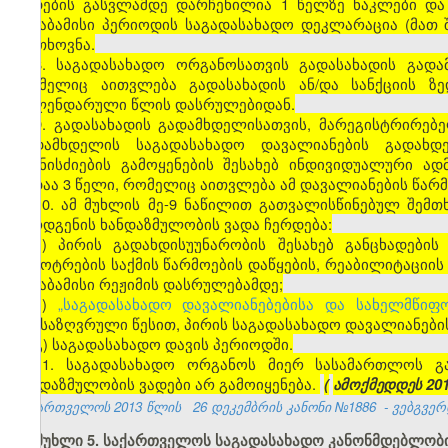
ვადების გასვლამდე დარჩენილია 1 წელზე ნაკლები და
შესაბამისი პერიოდის საგადასახადო დეკლარაცია (მათ
მოთხოვნა.
8. საგადასახადო ორგანოსათვის გადასახადის გად
რომელიც აითვლება გადასახადის ან/და სანქციის ზ
კალენდარული წლის დასრულებიდან.
9. გადასახადის გადამხდელისათვის, მარეგისტრირებ
გადამხდელის საგადასახადო დავალიანების გადახდ
ღონისძიების გამოყენების შესახებ ინდივიდუალური ა
ვადაა 3 წელი, რომელიც აითვლება ამ დავალიანების წა
10. ამ მუხლის მე-9 ნაწილით გათვალისწინებულ შემ
წარდგენის ხანდაზმულობის ვადა ჩერდება:
ა) პირის გადახდისუუნარობის შესახებ განცხადები
გაკოტრების საქმის წარმოების დაწყების, რეაბილიტაციის
შესაბამისი რეჟიმის დასრულებამდე;
ბ)
„საგადასახადო დავალიანებებისა და სახელმწიფო
განსაზღვრული წესით, პირის საგადასახადო დავალიანები
გ) საგადასახადო დავის პერიოდში.
11. საგადასახადო ორგანოს მიერ სასამართლოს გ
ხანდაზმულობის ვადები არ გამოიყენება.
(
ამოქმედდეს 20
საქართველოს 2013 წლის
26 დეკემბრის კანონი №1886
- ვებგვერდ
მუხლი 5. საქართველოს საგადასახადო კანონმდებლობი