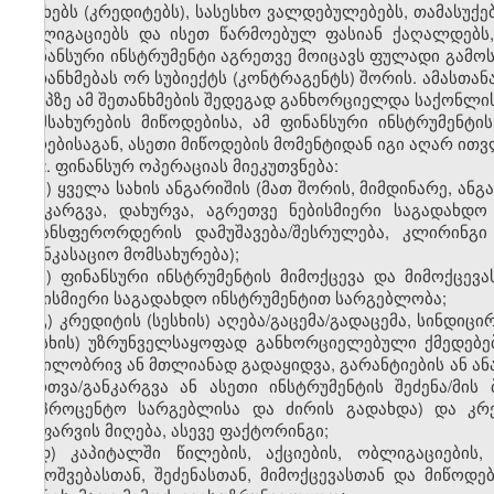
სესხებს (კრედიტებს), სასესხო ვალდებულებებს, თამასუქე
ობლიგაციებს და ისეთ წარმოებულ ფასიან ქაღალდებს,
ფინანსური ინსტრუმენტი აგრეთვე მოიცავს ფულადი გამო
შეთანხმებას ორ სუბიექტს (კონტრაგენტს) შორის. ამასთან
ეტაპზე ამ შეთანხმების შედეგად განხორციელდა საქონლის
მომსახურების მიწოდებისა, ამ ფინანსური ინსტრუმენტი
პირებისაგან, ასეთი მიწოდების მომენტიდან იგი აღარ ით
2. ფინანსურ ოპერაციას მიეკუთვნება:
ა) ყველა სახის ანგარიშის (მათ შორის, მიმდინარე, ან
განკარგვა, დახურვა, აგრეთვე ნებისმიერი საგადახდ
ტრანსფერორდერის დამუშავება/შესრულება, კლირინგ
საინკასაციო მომსახურება);
ბ) ფინანსური ინსტრუმენტის მიმოქცევა და მიმოქცე
ნებისმიერი საგადახდო ინსტრუმენტით სარგებლობა;
გ) კრედიტის (სესხის) აღება/გაცემა/გადაცემა, სინდიც
(სესხის) უზრუნველსაყოფად განხორციელებული ქმედებები
ნაწილობრივ ან მთლიანად გადაყიდვა, გარანტიების ან ან
მართვა/განკარგვა ან ასეთი ინსტრუმენტის შეძენა/მის
(საპროცენტო სარგებლისა და ძირის გადახდა) და კრე
დაფარვის მიღება, ასევე ფაქტორინგი;
დ) კაპიტალში წილების, აქციების, ობლიგაციების,
გამოშვებასთან, შეძენასთან, მიმოქცევასთან და მიწოდე