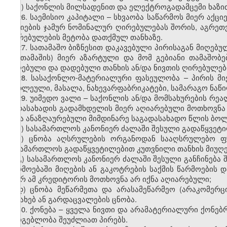
ბ) საქონლის მილსადენით და ელექტროგადამცემი ხაზი
26
.
საემისიო კაპიტალი – სხვაობა საწარმოს მიერ აქცი
აქციების ჯამურ ნომინალურ ღირებულებას შორის, აგრეთ
ღირებულების მეტობა დათქმულ თანხაზე.
27. სათამაშო ბიზნესით დაკავებული პირისაგან მიღებუ
(მოთამაშის) მიერ აზარტული და მო
მ
გებიანი თამაშობე
მიღებული და დადებული თანხის ან/და ნივთის ღირებულებ
28. სასაქონლო-მატერიალური ფასეულობა – პირის მი
ნედლეული, მასალა, ნახევარფაბრიკატები, სამარაგო ნაწილ
29. უიმედო ვალი – საქონლის ან/და მომსახურების რე
გადასახადის გადამხდელის მიერ აღიარებული მოთხოვნა 
იქნა ანაზღაურებული მიმდინარე საგადასახადო წლის ბოლ
ა) სასამართლოს კანონიერ ძალაში შესული გადაწყვეტი
ბ) ცნობა აღსრულების ორგანოდან სააღსრულებო ფ
სასამართლოს გადაწყვეტილებით კუთვნილი თანხის მიუღე
გ) სასამართლოს კანონიერ ძალაში შესული განჩინება შ
წარმოებაში მიღების ან გაკოტრების საქმის წარმოების დ
მიერ ამ კრედიტორის მოთხოვნა არ იქნა აღიარებული;
დ) ცნობა მეწარმეთა და არასამეწარმეო (არაკომერც
შესახებ ან გარდაცვალების ცნობა.
30. ქონება – ყველა ნივთი და არამატერიალური ქონებ
სარგებლობა შეუძლიათ პირებს.