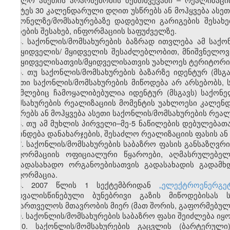
უმეტეს 30 კალენდარული დღით უსწრებს ან მოჰყვება ასეთ
საქონელზე/მომსახურებაზე დადებული გარიგების შესახ
ფასების შესახებ, ინფორმაციის საფუძველზე.
4. საქონლის/მომსახურების ბაზრად ითვლება ამ საქო
გამყიდველის/ მყიდველის შესაძლებლობით, მნიშვნელოვა
გამყიდველისათვის/მყიდველისათვის უახლოეს ტერიტორია
5. თუ საქონლის/მომსახურების ბაზარზე იდენტურ (მსგ
ასეთი საქონლის/მომსახურების მიწოდება არ არსებობს, 
რომლებიც ჩამოყალიბებულია იდენტურ (მსგავს) საქონე
მომსახურების რეალიზაციის მომენტის უახლოესი კალე
უსწრებს ან მოჰყვება ასეთი საქონლის/მომსახურების რეალ
6. თუ ამ მუხლის პირველი–მე-5 ნაწილების დებულებათ
დგინდება დანახარჯების, შესაძლო რეალიზაციის ფასის ან
7. საქონლის/მომსახურების საბაზრო ფასის განსაზღვრი
ინფორმაციის ოფიციალური წყაროები, აღმასრულებელი
საგადასახადო ორგანოებისათვის გადასახადის გადამ
ინფორმაცია.
8. 2007 წლის 1 სექტემბრიდან
„ელექტროენერგე
გათვალისწინებული ბუნებრივი გაზის მიწოდებისას 
საქართველოს მთავრობის მიერ (მათ შორის, გაფორმებული
9. საქონლის/მომსახურების საბაზრო ფასი შეიძლება იყ
10. საქონლის/მომსახურების გაცვლის (ბარტერულ