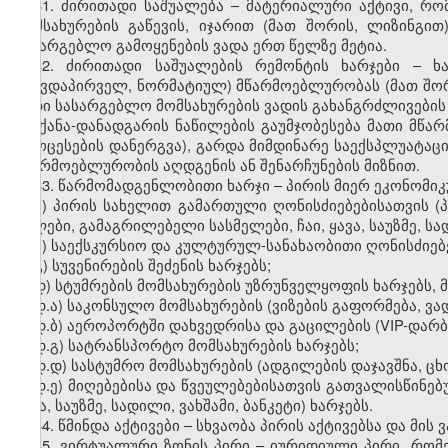
31. ძირითადი საშუალება – მატერიალური აქტივი, რო
მომსახურების გაწევის, იჯარით (მათ შორის, ლიზინგი
სასარგებლო გამოყენების ვადა ერთ წელზე მეტია.
32. ძირითადი საშუალების რემონტის ხარჯები – ხ
(თავდაპირველ, ნორმატიულ) მწარმოებლურობას (მათ შორი
მათი სასარგებლო მომსახურების ვადის გახანგრძლივები
მანქანა-დანადგარის ნაწილების გაუმჯობესება მათი მ
პროცესების დანერგვა), გარდა მიმდინარე საექსპლუატაც
მწარმოებლურობის აღდგენის ან შენარჩუნების მიზნით.
33. წარმომადგენლობითი ხარჯი – პირის მიერ ეკონომიკ
ა) პირის სახელით გამართული ღონისძიებებისათვის (პ
წყლები, გამაგრილებელი სასმელები, ჩაი, ყავა, საუზმე, სად
ბ) საექსკურსიო და კულტურულ-სანახაობითი ღონისძიებე
გ) სუვენირების შეძენის ხარჯებს;
დ) სტუმრების მომსახურების უზრუნველყოფის ხარჯებს, 
დ.ა) საკონსულო მომსახურების (ვიზების გაფორმება, ვა
დ.ბ) აეროპორტში დახვედრისა და გაცილების (VIP-დარბა
დ.გ) სატრანსპორტო მომსახურების ხარჯებს;
დ.დ) სასტუმრო მომსახურების (ადგილების დაჯავშნა, ცხ
დ.ე) მიღებებისა და წვეულებებისათვის გათვალისწინებ
ყავა, საუზმე, სადილი, ვახშამი, ბანკეტი) ხარჯებს.
34. წმინდა აქტივები – სხვაობა პირის აქტივებსა და მი
35. ვირტუალური ზონის პირი – იურიდიული პირი, რო