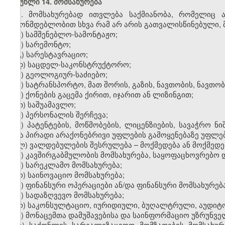
მუხლი 14. მომსახურება
1. მომსახურებად ითვლება საქმიანობა, რომელიც 
კანონმდებლობით სხვა რამ არ არის გათვალისწინებული, მ
ა) სამშენებლო-სამონტაჟო;
ბ) სარემონტო;
გ) სარესტავრაციო;
დ) საცდელ-საკონსტრუქტორო;
ე) გეოლოგიურ-საძიებო;
ვ) სატრანსპორტო, მათ შორის, გაზის, ნავთობის, ნავ
ზ) ქონების გაცემა ქირით, იჯარით ან ლიზინგით;
თ) საშუამავლო;
ი) პერსონალის შერჩევა;
კ) პატენტების, მოწმობების, ლიცენზიების, სავაჭრო ნ
სხვა პირადი არაქონებრივი უფლების გამოყენებაზე უფლებ
ლ) ვალდებულების შესრულება – მოქმედება ან მოქმედებ
მ) კავშირგაბმულობის მომსახურება, საყოფაცხოვრებო 
ნ) სარეკლამო მომსახურება;
ო) საინოვაციო მომსახურება;
პ) ფინანსური ოპერაციები ან/და ფინანსური მომსახურება
ჟ) სადაზღვევო მომსახურება;
რ) საკონსულტაციო, იურიდიული, ბუღალტრული, აუდიტო
ს) მონაცემთა დამუშავებისა და საინფორმაციო უზრუნვ
ტ) საქონლის სარეალიზაციოდ მომზადების მომსახურე