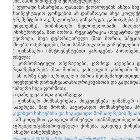
შორის, მათი მიმოქცევის უზრუნველყოფა;
ე) ფულადი სახსრების, ფასიანი ქაღალდების ან/და სხვ
და საინვესტიციო ფონდების ან დანაზოგთა სხვა კოლექ
ინსტრუმენტების აკუმულირება), განკარგვა, განთავსება 
საფუძვლებზე), ნომინალურ მფლობელობაში მიღება/გ
ადმინისტრირება, მათ შორის, რეგისტრაცია (რეესტრის ფ
განტვირთვა, სხვა დეპოზიტარული (მათ შორის, სპეცი
წარმოება) ოპერაციები, მათი სამართლიანი ღირებულების
ვ) ფინანსური ინსტრუმენტებით გარიგების პირობები
გამოსვლა;
ზ) კორპორატიული ოპერაციები, კერძოდ, აქციების 
გაზრდა/შემცირება (მათ შორის, კაპიტალის გაზრდაში მონ
ორი ან ორზე მეტი იურიდიული პირის შერწყმა/იურიდიუ
დივიდენდების დარიცხვასთან/აღრიცხვასთან და გადახდა
ნებისმიერი სხვა ფორმით);
თ) დაზღვევა ან/და გადაზღვევა.
3. ფინანსურ მომსახურებას მიეკუთვნება ფინანსურ 
მომსახურება, მათ შორის, საგადახდო მომსახურების 
„საგადახდო სისტემისა და საგადახდო მომსახურების შესა
4. ამ კოდექსით გათვალისწინებული თანამფლობელობის
მიმაგრებული/განპიროვნებული ქონება, აგრეთვე ქონებ
ფინანსური ინსტრუმენტი.
საქართველოს 2012 წლის 25 მაისის კანონი №6312 – ვებგვერდი, 12