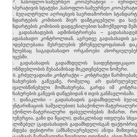
​3
6
. სასოფლო-სამეურნეო კოოპერატივი – იურიდი
კოოპერატივის სტატუსი „სასოფლო-სამეურნეო კოოპერატივ
7. ბუღალტრული აღრიცხვის საერთაშორისო სტანდარტე
სტანდარტების კომისიის მიერ დამტკიცებული და ს
სტანდარტების კომისიის დადგენილებით სამოქმედოდ შემ
8. გადასახადების ადმინისტრირება – გადასახადე
საგადასახადო კონტროლთან, აგრეთვე გადასახადის გ
ვალდებულებათა შესრულების უზრუნველყოფასთან დაკ
რომლებსაც საგადასახადო ორგანოები ახორციელებე
პროცესში.
9. გადასახადის გადამხდელის საიდენტიფიკაცი
კანონმდებლობის შესაბამისად მიკუთვნებული ნომერი.
10. გრძელვადიანი კონტრაქტი – კონტრაქტი წარმოებაზე
მომსახურების გაწევაზე, რომელიც არ დასრულებ
გათვალისწინებული მომსახურება, გარდა იმ კონტრ
მომსახურების გაწევის დაწყებიდან 6 თვის განმავლობაში.
11. დანაკლისი – გადასახადის გადამხდელის ბუღა
ინვენტარიზაციის საშუალებით) სასაქონლო-მატერიალური
სასაქონლო-მატერიალური ფასეულობების მიმართ, რ
თბოენერგია, გაზი და წყალი), დანაკლისად ითვლება სხვა
რეალიზებულ (გადასახადის გადამხდელისგან ფაქტობრი
დგინდება დებიტორი (ამნაზღაურებელი) ან/და მიმთვი
დანაკარგის მაქსიმალური ზღვრული ოდენობა. ასეთ შემთხ