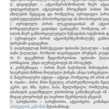
12. დივიდენდი – აქციონერის/მოწილის მიერ აქცი
პრივილეგირებული აქციებიდან პროცენტის სახით მი
განაწილების შედეგად და რომელსაც იურიდიული პირი 
აქციების/უფლებების პროპორციულად ან პროპორციის დაცვი
ა) იურიდიული პირის ლიკვიდაციისას ან აქცი
განხორციელებული გადახდა (განაცემი), რომელიც არ ა
მოწილის მიერ განხორციელებული შენატანის ოდენობის 
ბ) იურიდიული პირის აქციონერზე/მოწილეზე განხ
საკუთრებაში გადაცემით.
13. თავისუფლად მიმოქცევადი ფასიანი ქაღალდი – სა
ფასიანი ქაღალდი, რომლის თავისუფალი ბრუნვის კოეფიც
წლის 31 დეკემბრის მდგომარეობით, ფასიანი ქაღა
ინფორმაციით, უნდა აღემატებოდეს 25 პროცენტს.
14. კომპენსაცია – პირის მიერ საქონლის მიწოდების,
ანაზღაურების მიზნით მიღებული ქონება ან/და სარგებელი.
15. მატერიალური აქტივი – აქტივი, რომელიც არ არის 
16. ოჯახი – პირი, მისი მეუღლე, არასრულწლოვანი შვი
და გერი, და, ძმა, ბებია, პაპა, შვილიშვილი, რომლები
გადასახადის გადამხდელი უპირობოდ განსაზღვრავს იმ 
მუდმივად ცხოვრობენ და საერთო მეურნეობას ეწევიან.
17. პარტნიორი – პარტნიორი, აქციონერი, კომანდ
საქართველოს კანონის
შესაბამისად.