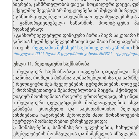
მეცნიერება, ჯანმრთელობის დაცვა, სოციალური დაცვა, ფ
2. ქველმოქმედებას არ მიეკუთვნება ამ მუხლის პირველ
ა) განხორციელებული სახელმწიფო ხელისუფლების და
ბ) განხორციელებული საწარმოს, პოლიტიკური პა
მხარდასაჭერად;
გ) განხორციელებული ფიზიკური პირის მიერ საკუთარი 
ორგანოთა ხელმძღვანელებისათვის და მათი ნათესავების
დ) თუ ის
„რეკლამის შესახებ“ საქართველოს კანონით
სპ
საქართველოს 2011 წლის 6 დეკემბრის კანონი №5371 - ვებგვერდი, 
მუხლი 11. რელიგიური საქმიანობა
1. რელიგიურ საქმიანობად ითვლება დადგენილი წე
საქმიანობა, რომლის მიზანია აღმსარებლობისა და სარწმუ
ა) რელიგიური წეს-ჩვეულებების, ცერემონიების, ლოცვე
ბ) მორწმუნეთათვის შესაძლებლობის მიცემა, ჰქონდეთ
რელიგიურ მოთხოვნათა როგორც ერთობლივად, ისე ინდ
გ) რელიგიური დელეგაციების, მომლოცველების, სხვა
ორგანიზება, ეროვნული და საერთაშორისო რელიგიუ
ღონისძიებათა ჩატარების პერიოდში მათი მონაწილეების
კულტურული მომსახურებით უზრუნველყოფა;
დ) მონასტრების, სამონასტრო ეკლესიების, სასულიე
დაწესებულებების მოსწავლეთა და მსმენელთა სწავლება, 