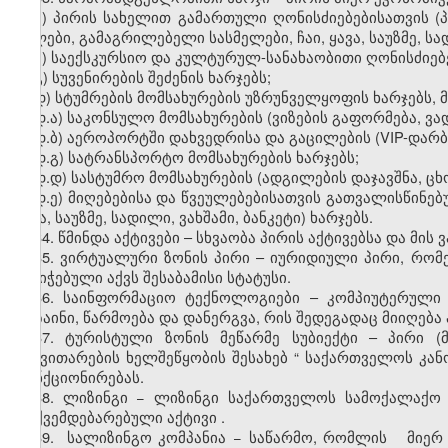
ა) პირის სახელით გამართული ღონისძიებებისათვის (პ
წყლები, გამაგრილებელი სასმელები, ჩაი, ყავა, საუზმე, სად
ბ) საექსკურსიო და კულტურულ-სანახაობითი ღონისძიებე
გ) სუვენირების შეძენის ხარჯებს;
დ) სტუმრების მომსახურების უზრუნველყოფის ხარჯებს, 
დ.ა) საკონსულო მომსახურების (ვიზების გაფორმება, ვა
დ.ბ) აეროპორტში დახვედრისა და გაცილების (VIP-დარბა
დ.გ) სატრანსპორტო მომსახურების ხარჯებს;
დ.დ) სასტუმრო მომსახურების (ადგილების დაჯავშნა, ცხ
დ.ე) მიღებებისა და წვეულებებისათვის გათვალისწინებ
ყავა, საუზმე, სადილი, ვახშამი, ბანკეტი) ხარჯებს.
34. წმინდა აქტივები – სხვაობა პირის აქტივებსა და მი
35. ვირტუალური ზონის პირი – იურიდიული პირი, რო
მინიჭებული აქვს შესაბამისი სტატუსი.
36. საინფორმაციო ტექნოლოგიები – კომპიუტერული ს
დიზაინი, წარმოება და დანერგვა, რის შედეგადაც მიიღე
37. ტურისტული ზონის მეწარმე სუბიექტი – პირი (
განვითარების ხელშეწყობის შესახებ
“
საქართველოს კანო
ფუნქციონირებას.
38. ლიზინგი − ლიზინგი საქართველოს სამოქალაქო კ
დაქვემდებარებული აქტივი
.
39. სალიზინგო კომპანია − საწარმო, რომლის
მიერ