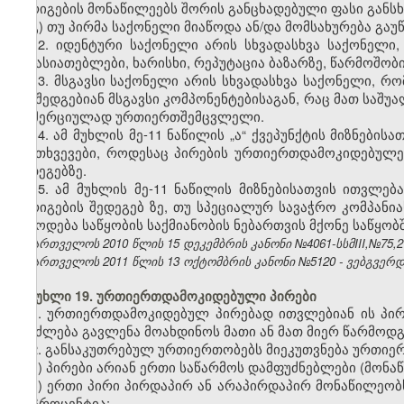
გარიგების მონაწილეებს შორის განცხადებული ფასი განსხ
გ) თუ პირმა საქონელი მიაწოდა ან/და მომსახურება გაუ
12. იდენტური საქონელი არის სხვადასხვა საქონელი
მახასიათებლები, ხარისხი, რეპუტაცია ბაზარზე, წარმოშობი
13. მსგავსი საქონელი არის სხვადასხვა საქონელი, რო
და შედგებიან მსგავსი კომპონენტებისაგან, რაც მათ საშუ
კომერციულად ურთიერთშემცვლელი.
14. ამ მუხლის მე-11 ნაწილის „ა“ ქვეპუნქტის მიზნებ
შემთხვევები, როდესაც პირების ურთიერთდამოკიდებულე
შედეგებზე.
15. ამ მუხლის მე-11 ნაწილის მიზნებისათვის ითვლ
გარიგების შედეგ
ებ
ზე, თუ
სპეციალურ სავაჭრო კომპანი
მიწოდება საწყობის საქმიანობის ნებართვის მქონე საწყ
საქართველოს 2010 წლის 15 დეკემბრის კანონი №4061-სსმIII,№75,27.
საქართველოს 2011 წლის 13 ოქტომბრის კანონი №5120 - ვებგვერდი,
მუხლი 19. ურთიერთდამოკიდებული პირები
1. ურთიერთდამოკიდებულ პირებად ითვლებიან ის პი
შეიძლება გავლენა მოახდინოს მათი ან მათ მიერ წარმოდგ
2. განსაკუთრებულ ურთიერთობებს მიეკუთვნება ურთი
ა) პირები არიან ერთი საწარმოს დამფუძნებლები (მონაწ
ბ) ერთი პირი პირდაპირ ან არაპირდაპირ მონაწილეობ
20 პროცენტია;