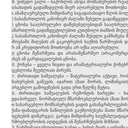
29. უიმედო ვალი – საქონლის ან/და მომსახურების რე
გადასახადის გადამხდელის მიერ აღიარებული მოთხოვნა 
იქნა ანაზღაურებული მიმდინარე საგადასახადო წლის ბოლ
ა) სასამართლოს კანონიერ ძალაში შესული გადაწყვეტი
ბ) ცნობა სააღსრულებო დაწესებულებიდან სააღსრუ
სასამართლოს გადაწყვეტილებით კუთვნილი თანხის მიუღე
გ) სასამართლოს კანონიერ ძალაში შესული განჩინება შ
წარმოებაში მიღების ან გაკოტრების საქმის წარმოების დ
მიერ ამ კრედიტორის მოთხოვნა არ იქნა აღიარებული;
დ) ცნობა მეწარმეთა და არასამეწარმეო (არაკომერც
შესახებ ან გარდაცვალების ცნობა.
30. ქონება – ყველა ნივთი და არამატერიალური ქონებ
სარგებლობა შეუძლიათ პირებს.
31. ძირითადი საშუალება – მატერიალური აქტივი, რო
მომსახურების გაწევის, იჯარით (მათ შორის, ლიზინგი
სასარგებლო გამოყენების ვადა ერთ წელზე მეტია.
32. ძირითადი საშუალების რემონტის ხარჯები – ხ
(თავდაპირველ, ნორმატიულ) მწარმოებლურობას (მათ შორი
მათი სასარგებლო მომსახურების ვადის გახანგრძლივები
მანქანა-დანადგარის ნაწილების გაუმჯობესება მათი მ
პროცესების დანერგვა), გარდა მიმდინარე საექსპლუატაც
მწარმოებლურობის აღდგენის ან შენარჩუნების მიზნით.
33. წარმომადგენლობითი ხარჯი – პირის მიერ ეკონომიკ