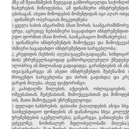
ეტაპზე ამ შეთანხმების შედეგად განხორციელდა საქონლის
მომსახურების მიწოდებისა, ამ ფინანსური ინსტრუმენტი
პირებისაგან, ასეთი მიწოდების მომენტიდან იგი აღარ ით
2. ფინანსურ ოპერაციას მიეკუთვნება:
ა) ყველა სახის ანგარიშის (მათ შორის, საანგარიშსწორე
დახურვა, აგრეთვე ნებისმიერი საგადახდო ინსტრუმენტით
უნაღდო ფორმით (მათ შორის, საინკასაციო მომსახურება);
ბ) ფინანსური ინსტრუმენტის მიმოქცევა და მიმოქცე
ნებისმიერი საგადახდო ინსტრუმენტით სარგებლობა;
გ) კრედიტის (სესხის) აღება/გაცემა/გადაცემა, სინდიც
(სესხის) უზრუნველსაყოფად განხორციელებული ქმედებები
ნაწილობრივ ან მთლიანად გადაყიდვა, გარანტიების ან ან
მართვა/განკარგვა ან ასეთი ინსტრუმენტის შეძენა/მის
(საპროცენტო სარგებლისა და ძირის გადახდა) და კრე
დაფარვის მიღება, ასევე ფაქტორინგი;
დ) კაპიტალში წილების, აქციების, ობლიგაციების,
გამოშვებასთან, შეძენასთან, მიმოქცევასთან და მიწოდე
შორის, მათი მიმოქცევის უზრუნველყოფა;
ე) ფულადი სახსრების, ფასიანი ქაღალდების ან/და სხვ
და საინვესტიციო ფონდების ან დანაზოგთა სხვა კოლექ
ინსტრუმენტების აკუმულირება), განკარგვა, განთავსება 
საფუძველზე), ნომინალურ მფლობელობაში მიღება/გა
ადმინისტრირება, მათ შორის, რეგისტრაცია (რეესტრის ფ