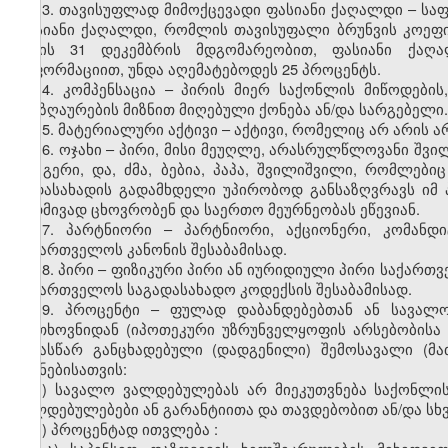
13. თავისუფლად მიმოქცევადი ფასიანი ქაღალდი – სა
ფასიანი ქაღალდი, რომლის თავისუფალი ბრუნვის კოეფიც
წლის 31 დეკემბრის მდგომარეობით, ფასიანი ქაღა
ინფორმაციით, უნდა აღემატებოდეს 25 პროცენტს.
14. კომპენსაცია – პირის მიერ საქონლის მიწოდების,
ანაზღაურების მიზნით მიღებული ქონება ან/და სარგებელი.
15. მატერიალური აქტივი – აქტივი, რომელიც არ არის 
16. ოჯახი – პირი, მისი მეუღლე, არასრულწლოვანი შვი
და გერი, და, ძმა, ბებია, პაპა, შვილიშვილი, რომლები
გადასახადის გადამხდელი უპირობოდ განსაზღვრავს იმ 
მუდმივად ცხოვრობენ და საერთო მეურნეობას ეწევიან.
17. პარტნიორი – პარტნიორი, აქციონერი, კომანდი
საქართველოს კანონის შესაბამისად.
18. პირი – ფიზიკური პირი ან იურიდიული პირი საქართ
საქართველოს საგადასახადო კოდექსის შესაბამისად.
19. პროცენტი – ფულად დაბანდებებთან ან სავალო
მოთხოვნიდან (იპოთეკური უზრუნველყოფის არსებობისა 
წინასწარ განცხადებული (დადგენილი) შემოსავალი (მა
მიზნებისათვის:
ა) სავალო ვალდებულებას არ მიეკუთვნება საქონლი
ვალდებულებები ან გარანტიითა და თავდებობით ან/და სხ
ბ) პროცენტად
ითვლება
: