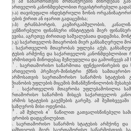
დ) ამ საწარმოსთვის მომსახურების მიწოდებას გა
საქართველოს კანონმდებლობით რეგისტრირებული გადას
დ.ა) თავისუფალი ინდუსტრიული ზონის ორგანიზატორის 
ქონების ქირით ან იჯარით გადაცემისა;
დ.ბ) ტრანსპორტის, კავშირგაბმულობის, კანალი
ლიცენზირებული ფინანსური ინსტიტუტის მიერ ფინანსურ
გაწევისა, აგრეთვე ძირითად საშუალებათა დადგმისა, მონტ
დ.გ) საქართველოს მთავრობის მიერ განსაზღვრული მომ
4. საქართველოს მთავრობას უფლება აქვს, განსაზ
სტატუსის არმქონე და საქართველოს კანონმდებლობით 
საწარმოსთვის მიწოდებაც შეზღუდულია და გამოიწვევს ამ 
1
4
. საერთაშორისო საწარმოთა ფუნქციონირების და 
საქართველოს პრემიერ-მინისტრი ქმნის სამთავრობო
საწარმოსათვის
საერთაშორისო საწარმოს
სტატუსის 
საქმიანობის უფლების
მიცემის
მიზანშეწონ
ი
ლობის
შესახებ
2
4
.
საქართველოს მთავრობა უფლებამოსილია სამ
საერთაშორისო საწარმოს მისცეს
საქართველოს
კან
საწარმოს სტატუსის გაუქმების გარეშე. ამ შემთხვევ
ა
ში
განსაზღვროს მისი ოდენობა.
3
1
4
. ამ მუხლის 4
ნაწილით
გათვალისწინებული
სამ
მთავრობის დადგენილებით.
5. საერთაშორისო საწარმოს სტატუსის არმქონე და
გადამხდელის მიერ საერთაშორისო საწარმოსთვის სა