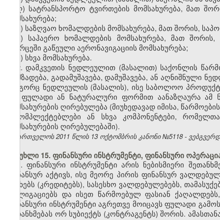
ღ) სატრანსპორტო ტვირთების მომსახურება, მათ შორ
მომსახურება;
ყ) საზღვაო ხომალდების მომსახურება, მათ შორის, საპ
შ) საჰაერო ხომალდების მომსახურება, მათ შორის
სივრცეში გაწეული აერონავიგაციის მომსახურება;
ჩ) სხვა მომსახურება.
2. დამკვეთის ნედლეულით (მასალით) საქონლის წარმო
დამზადება, გადამუშავება, დამუშავება, ან აღნიშნული ნ
როგორც ნედლეულის (მასალის), ისე საბოლოო პროდუქტი
და ფულადი ან ნატურალური ფორმით აანაზღაურა ამ ნ
მომსახურების ღირებულება (მიუხედავად იმისა, წარმოები
მაკომპლექტებლები ან სხვა კომპონენტები, რომელთ
მომსახურების ღირებულებაში).
საქართველოს 2011 წლის 13 ოქტომბრის კანონი №5118 - ვებგვერდი,
მუხლი 15. ფინანსური ინსტრუმენტი, ფინანსური ოპერაცია
1. ფინანსური ინსტრუმენტი არის ნებისმიერი შეთან
ფინანსურ აქტივს, ისე მეორე პირის ფინანსურ ვალდებულ
სესხებს (კრედიტებს), სასესხო ვალდებულებებს, თამასუქე
ობლიგაციებს და ისეთ წარმოებულ ფასიან ქაღალდებს,
ფინანსური ინსტრუმენტი აგრეთვე მოიცავს ფულადი გამო
შეთანხმებას ორ სუბიექტს (კონტრაგენტს) შორის. ამასთან