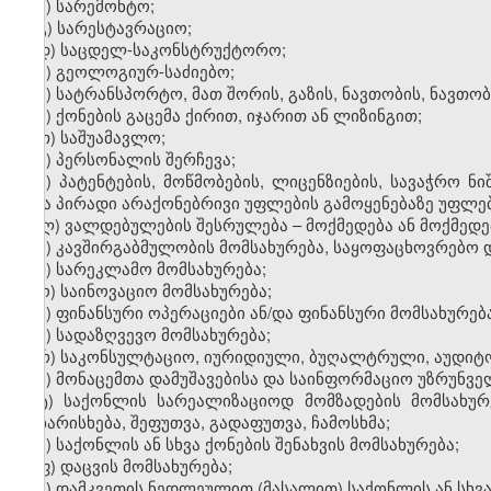
ბ) სარემონტო;
გ) სარესტავრაციო;
დ) საცდელ-საკონსტრუქტორო;
ე) გეოლოგიურ-საძიებო;
ვ) სატრანსპორტო, მათ შორის, გაზის, ნავთობის, ნავ
ზ) ქონების გაცემა ქირით, იჯარით ან ლიზინგით;
თ) საშუამავლო;
ი) პერსონალის შერჩევა;
კ) პატენტების, მოწმობების, ლიცენზიების, სავაჭრო ნ
სხვა პირადი არაქონებრივი უფლების გამოყენებაზე უფლებ
ლ) ვალდებულების შესრულება – მოქმედება ან მოქმედებ
მ) კავშირგაბმულობის მომსახურება, საყოფაცხოვრებო 
ნ) სარეკლამო მომსახურება;
ო) საინოვაციო მომსახურება;
პ) ფინანსური ოპერაციები ან/და ფინანსური მომსახურება
ჟ) სადაზღვევო მომსახურება;
რ) საკონსულტაციო, იურიდიული, ბუღალტრული, აუდიტო
ს) მონაცემთა დამუშავებისა და საინფორმაციო უზრუნვ
ტ) საქონლის სარეალიზაციოდ მომზადების მომსახურე
დახარისხება, შეფუთვა, გადაფუთვა, ჩამოსხმა;
უ) საქონლის ან სხვა ქონების შენახვის მომსახურება;
ფ) დაცვის მომსახურება;
ქ) დამკვეთის ნედლეულით (მასალით) საქონლის ან სხვა