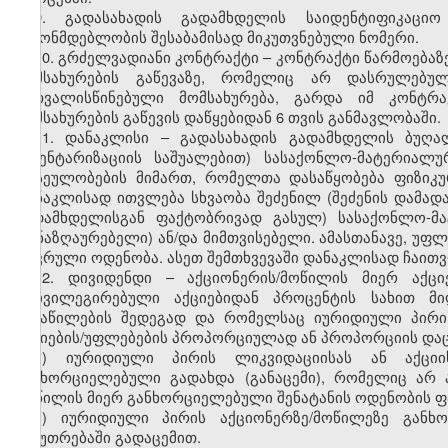
9. გადასახადის გადამხდელის საიდენტიფიკაცი
კანონმდებლობის შესაბამისად მიკუთვნებული ნომერი.
10. გრძელვადიანი კონტრაქტი – კონტრაქტი წარმოებაზე
მომსახურების გაწევაზე, რომელიც არ დასრულებ
გათვალისწინებული მომსახურება, გარდა იმ კონტრ
მომსახურების გაწევის დაწყებიდან 6 თვის განმავლობაში.
11
.
დანაკლისი – გადასახადის გადამხდელის ბუღა
ინვენტარიზაციის საშუალებით) სასაქონლო-მატერიალ
ფასეულობების მიმართ, რომელთა დასაწყობება ფიზიკუ
დანაკლისად ითვლება სხვაობა შეძენილ (შეძენის დამად
გადამხდელისგან ფაქტობრივად გასულ) სასაქონლო-მ
(ამნაზღაურებელი) ან/და მიმთვისებელი. ამასთანავე, უ
ზღვრული ოდენობა
.
ასეთ შემთხვევაში დანაკლისად ჩაითვ
12. დივიდენდი – აქციონერის/მოწილის მიერ აქცი
პრივილეგირებული აქციებიდან პროცენტის სახით მი
განაწილების შედეგად და რომელსაც იურიდიული პირი 
აქციების/უფლებების პროპორციულად ან პროპორციის დაცვი
ა) იურიდიული პირის ლიკვიდაციისას ან აქცი
განხორციელებული გადახდა (განაცემი), რომელიც არ ა
მოწილის მიერ განხორციელებული შენატანის ოდენობის 
ბ) იურიდიული პირის აქციონერზე/მოწილეზე განხ
საკუთრებაში გადაცემით.