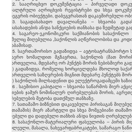
22. სააღრიცხვო დოკუმენტაცია – პირველადი დოკუ
ბუღალტრული აღრიცხვის რეგისტრები და სხვა დოკუმე
დაბეგვრის ობიექტები, დაბეგვრასთან დაკავშირებული ობ
23. საგადასახადო დავალიანება – სხვაობა გად
გადასახადების ან/და სანქციების თანხასა და ზედმეტად გ
24. საგარეო-ეკონომიკური საქმიანობის სასაქონლო
რომელიც მიღებულია „საქონლის აღწერილობისა და კოდირე
შესაბამისად.
25. საერთაშორისო გადაზიდვა – ავტოსატრანსპორტო ს
საჰაერო ხომალდით მგზავრთა, საქონლის (მათ შორის
საქართველოა, მდებარე ორ პუნქტს შორის ნებისმიერი გად
ა) გადაზიდვა, რომელიც ხორციელდება მხოლოდ საქა
საქართველოს საზღვრების შიგნით მდებარე პუნქტებს შორ
ბ) საქონლის მილსადენით და ელექტროგადამცემი ხაზი
26
.
საემისიო კაპიტალი – სხვაობა საწარმოს მიერ აქცი
აქციების ჯამურ ნომინალურ ღირებულებას შორის, აგრეთ
ღირებულების მეტობა დათქმულ თანხაზე.
27. სათამაშო ბიზნესით დაკავებული პირისაგან მიღებუ
(მოთამაშის) მიერ აზარტული და სხვა მომგებიანი თამაშო
მიღებული და დადებული თანხის ან/და ნივთის ღირებულებ
28. სასაქონლო-მატერიალური ფასეულობა – პირის მი
ნედლეული, მასალა, ნახევარფაბრიკატები, სამარაგო ნაწილ