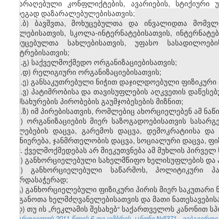
შეიარაღებული კონფლიქტების, ავარიების, სტიქიური უ
შედეგად დაზარალებულებისათვის;
ა.ბ) ბავშვთა, მოხუცებულთა და ინვალიდთა მომვლ
სახლებისათვის, სკოლა-ინტერნატებისათვის, ინტერნატე
მოხუცებულთა სახლებისათვის, უფასო სასადილოების
ცენტრებისათვის;
ა.გ) საქველმოქმედო ორგანიზაციებისათვის;
ა.დ) რელიგიური ორგანიზაციებისათვის;
ა.ე) განსაკუთრებული ნიჭით დაჯილდოებული ფიზიკური პ
ა.ვ) პატიმრობისა და თავისუფლების აღკვეთის დაწესე
მომსახურების პირობების გაუმჯობესების მიზნით;
ა.ზ) იმ პირებისათვის, რომლებიც ახორციელებენ ამ ნაწ
ბ) ორგანიზაციების მიერ საზოგადოებისათვის სასარგ
უფლებების დაცვა, გარემოს დაცვა, დემოკრატიისა და
მეცნიერება, ჯანმრთელობის დაცვა, სოციალური დაცვა, ფ
2. ქველმოქმედებას არ მიეკუთვნება ამ მუხლის პირველ
ა) განხორციელებული სახელმწიფო ხელისუფლების და
ბ) განხორციელებული საწარმოს, პოლიტიკური პა
მხარდასაჭერად;
გ) განხორციელებული ფიზიკური პირის მიერ საკუთარი 
ორგანოთა ხელმძღვანელებისათვის და მათი ნათესავების
დ) თუ ის „რეკლამის შესახებ“ საქართველოს კანონით 
საქართველოს 2011 წლის 6 დეკემბრის კანონი №5371 - ვებგვერდი, 