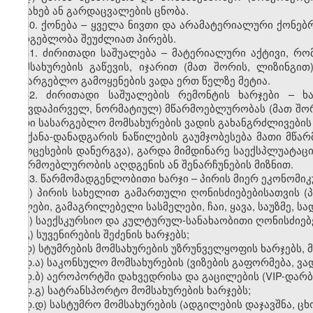
შესახებ ან გარდაცვალების ცნობა.
30. ქონება – ყველა ნივთი და არამატერიალური ქონებ
სარგებლობა შეუძლიათ პირებს.
31. ძირითადი საშუალება – მატერიალური აქტივი, რო
მომსახურების გაწევის, იჯარით (მათ შორის, ლიზინგი
სასარგებლო გამოყენების ვადა ერთ წელზე მეტია.
32. ძირითადი საშუალების რემონტის ხარჯები – ხ
(თავდაპირველ, ნორმატიულ) მწარმოებლურობას (მათ შორი
მათი სასარგებლო მომსახურების ვადის გახანგრძლივები
მანქანა-დანადგარის ნაწილების გაუმჯობესება მათი მ
პროცესების დანერგვა), გარდა მიმდინარე საექსპლუატაც
მწარმოებლურობის აღდგენის ან შენარჩუნების მიზნით.
33. წარმომადგენლობითი ხარჯი – პირის მიერ ეკონომიკ
ა) პირის სახელით გამართული ღონისძიებებისათვის (პ
წყლები, გამაგრილებელი სასმელები, ჩაი, ყავა, საუზმე, სად
ბ) საექსკურსიო და კულტურულ-სანახაობითი ღონისძიებე
გ) სუვენირების შეძენის ხარჯებს;
დ) სტუმრების მომსახურების უზრუნველყოფის ხარჯებს, 
დ.ა) საკონსულო მომსახურების (ვიზების გაფორმება, ვა
დ.ბ) აეროპორტში დახვედრისა და გაცილების (VIP-დარბა
დ.გ) სატრანსპორტო მომსახურების ხარჯებს;
დ.დ) სასტუმრო მომსახურების (ადგილების დაჯავშნა, ცხ