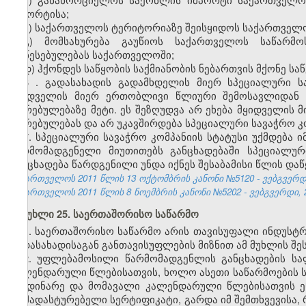
იმპორტისა;
ბ) საქართველოს ტერიტორიაზე შეისყიდოს საქართველო
გ) მომსახურება გაუწიოს საქართველოს საწარმო
დაწესებულებას საქართველოში;
დ) ჰქონდეს საწყობის საქმიანობის ნებართვის მქონე საწ
6
. გადასახადის გადამხდელის მიერ სპეციალური 
მყიდველის მიერ ერთობლივი წლიური შემოსავლიდან გ
ღირებულებაზე მეტი. ეს შეზღუდვა არ ეხება მყიდველის მ
ღირებულებას და არ უკავშირდება
სპეციალური სავაჭრო
კ
7.
სპეციალური სავაჭრო
კომპანიის
სტატუსი უქმდება 
წარმომადგენელი მიუთითებს განცხადებაში სპეციალუ
განცხადება წარდგენილი უნდა იქნეს შესაბამისი წლის დაწყ
საქართველოს 2011 წლის 13 ოქტომბრის კანონი №5120 - ვებგვერდი,
საქართველოს 2011 წლის 8 ნოემბრის კანონი №5202 - ვებგვერდი, 2
მუხლი 25. საერთაშორისო საწარმო
1. საერთაშორისო საწარმო არის თავისუფალი ინდუსტ
გადასახადისაგან განთავისუფლების მიზნით ამ მუხლის შე
2. უფლებამოსილი წარმომადგენლის განცხადების ს
კალენდარული წლებისათვის, ხოლო ასეთი საწარმოების ს
მიმდინარე და მომავალი კალენდარული წლებისათვის ენ
დამადასტურებელი სერტიფიკატი, გარდა იმ შემთხვევისა, 