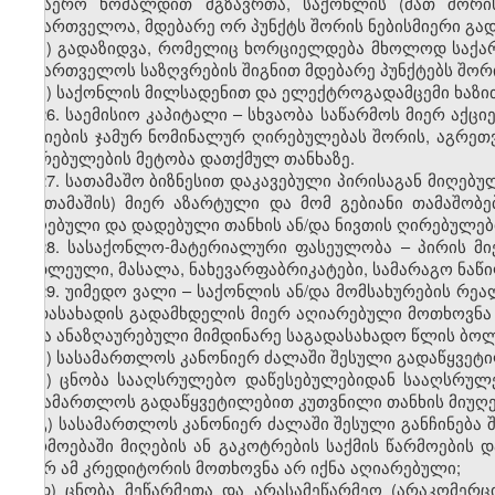
საჰაერო ხომალდით მგზავრთა, საქონლის (მათ შორის
საქართველოა, მდებარე ორ პუნქტს შორის ნებისმიერი გად
ა) გადაზიდვა, რომელიც ხორციელდება მხოლოდ საქა
საქართველოს საზღვრების შიგნით მდებარე პუნქტებს შორ
ბ) საქონლის მილსადენით და ელექტროგადამცემი ხაზი
26
.
საემისიო კაპიტალი – სხვაობა საწარმოს მიერ აქცი
აქციების ჯამურ ნომინალურ ღირებულებას შორის, აგრეთ
ღირებულების მეტობა დათქმულ თანხაზე.
27. სათამაშო ბიზნესით დაკავებული პირისაგან მიღებუ
(მოთამაშის) მიერ აზარტული და მო
მ
გებიანი თამაშობე
მიღებული და დადებული თანხის ან/და ნივთის ღირებულებ
28. სასაქონლო-მატერიალური ფასეულობა – პირის მი
ნედლეული, მასალა, ნახევარფაბრიკატები, სამარაგო ნაწილ
29. უიმედო ვალი – საქონლის ან/და მომსახურების რე
გადასახადის გადამხდელის მიერ აღიარებული მოთხოვნა 
იქნა ანაზღაურებული მიმდინარე საგადასახადო წლის ბოლ
ა) სასამართლოს კანონიერ ძალაში შესული გადაწყვეტი
ბ) ცნობა სააღსრულებო დაწესებულებიდან სააღსრუ
სასამართლოს გადაწყვეტილებით კუთვნილი თანხის მიუღე
გ) სასამართლოს კანონიერ ძალაში შესული განჩინება შ
წარმოებაში მიღების ან გაკოტრების საქმის წარმოების დ
მიერ ამ კრედიტორის მოთხოვნა არ იქნა აღიარებული;
დ) ცნობა მეწარმეთა და არასამეწარმეო (არაკომერც