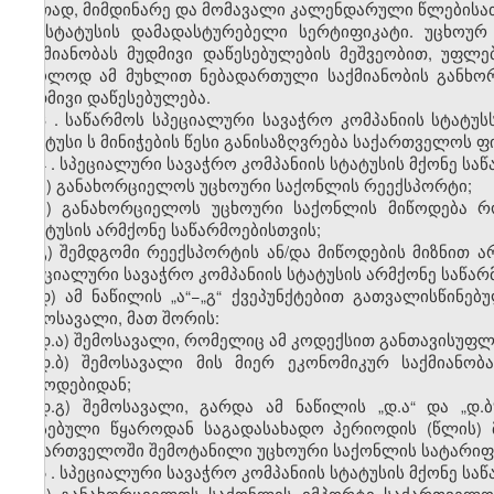
ერთად, მიმდინარე და მომავალი კალენდარული წლებისათვი
ამ სტატუსის დამადასტურებელი სერტიფიკატი. უცხოუ
საქმიანობას მუდმივი დაწესებულების მეშვეობით, უფლებ
მხოლოდ ამ მუხლით ნებადართული საქმიანობის განხო
მუდმივი დაწესებულება.
3
. საწარმო
ს
სპეციალური სავაჭრო
კომპანიის
სტატუსს
სტატუს
ი
ს მინიჭების წესი განისაზღვრება საქართველოს ფ
4
. სპეციალური სავაჭრო
კომპანიის
სტატუსი
ს მქონე სა
ა) განახორციელოს უცხოური საქონლის რეექსპორტი;
ბ) განახორციელოს უცხოური საქონლის მიწოდება
სტატუსი
ს არმქონე საწარმოებისთვის;
გ) შემდგომი რეექსპორტის ან/და მიწოდების მიზნით
სპეციალური სავაჭრო კომპანიის სტატუსის არმქონე საწარ
დ) ამ ნაწილის „ა“−„გ“ ქვეპუნქტებით გათვალისწინე
შემოსავალი, მათ შორის:
დ.ა) შემოსავალი, რომელიც ამ კოდექსით განთავისუფლ
დ.ბ) შემოსავალი მის მიერ ეკონომიკურ საქმიანო
მიწოდებიდან;
დ.გ) შემოსავალი, გარდა ამ ნაწილის „დ.ა“ და „დ
არსებული წყაროდან საგადასახადო პერიოდის (წლის)
საქართველოში შემოტანილი უცხოური საქონლის სატარიფ
5
. სპეციალური სავაჭრო
კომპანიის
სტატუსი
ს მქონე სა
ა) განახორციელოს საქონლის იმპორტი საქართველოშ