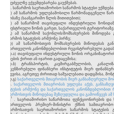
საფუძველზე ექვემდებარება გაუქმებას.
3. საწარმოს საერთაშორისო საწარმოს სტატუსი უქმდება
ა) ამ საწარმოს უფლებამოსილი წარმომადგენელი წარა
თაობაზე (საანგარიშო წლის მითითებით);
ბ) ამ საწარმომ თავისუფალი ინდუსტრიული ზონიდა
ინდუსტრიული ზონის გარეთ, საქართველოს ტერიტორიაზე
გ) ამ საწარმომ საქონლის/მომსახურების მიწოდებ
საწარმოს სტატუსის არმქონე პირზე;
დ) ამ საწარმოსთვის მომსახურების მიწოდებას გა
საქართველოს კანონმდებლობით რეგისტრირებული გადას
დ.ა) თავისუფალი ინდუსტრიული ზონის ორგანიზატორის 
ქონების ქირით ან იჯარით გადაცემისა;
დ.ბ) ტრანსპორტის, კავშირგაბმულობის, კანალი
ლიცენზირებული ფინანსური ინსტიტუტის მიერ ფინანსურ
გაწევისა, აგრეთვე ძირითად საშუალებათა დადგმისა, მონტ
დ.გ)
საქართველოს მთავრობის მიერ განსაზღვრული მო
4.
საქართველოს მთავრობას უფლება აქვს, განსაზღ
სტატუსის არმქონე და საქართველოს კანონმდებლობით 
საწარმოსთვის მიწოდებაც შეზღუდულია და გამოიწვევს ამ 
1
4
. საერთაშორისო საწარმოთა ფუნქციონირების და 
საქართველოს პრემიერ-მინისტრი ქმნის სამთავრობო
საწარმოსათვის
საერთაშორისო საწარმოს
სტატუსის გ