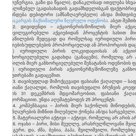
თბოენერგია, გაზი და წყალი), დანაკლისად ითვლება სხვა
რეალიზებულ (გადასახადის გადამხდელისგან ფაქტობრი
დგინდება დებიტორი (ამნაზღაურებელი) ან/და მიმთვის
დანაკარგის მაქსიმალური ზღვრული ოდენობა.
ასეთ შემთხ
12. დივიდენდი – აქციონერის/მოწილის მიერ აქცი
პრივილეგირებული აქციებიდან პროცენტის სახით მი
განაწილების შედეგად და რომელსაც იურიდიული პირი 
აქციების/უფლებების პროპორციულად ან პროპორციის დაცვი
ა) იურიდიული პირის ლიკვიდაციისას ან აქცი
განხორციელებული გადახდა (განაცემი), რომელიც არ ა
მოწილის მიერ განხორციელებული შენატანის ოდენობის 
ბ) იურიდიული პირის აქციონერზე/მოწილეზე განხ
საკუთრებაში გადაცემით.
13. თავისუფლად მიმოქცევადი ფასიანი ქაღალდი – სა
ფასიანი ქაღალდი, რომლის თავისუფალი ბრუნვის კოეფიც
წლის 31 დეკემბრის მდგომარეობით, ფასიანი ქაღა
ინფორმაციით, უნდა აღემატებოდეს 25 პროცენტს.
14. კომპენსაცია – პირის მიერ საქონლის მიწოდების,
ანაზღაურების მიზნით მიღებული ქონება ან/და სარგებელი.
15. მატერიალური აქტივი – აქტივი, რომელიც არ არის 
16. ოჯახი – პირი, მისი მეუღლე, არასრულწლოვანი შვი
და გერი, და, ძმა, ბებია, პაპა, შვილიშვილი, რომლები
გადასახადის გადამხდელი უპირობოდ განსაზღვრავს იმ 