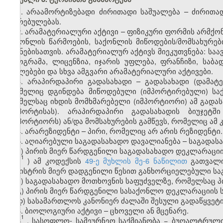
1. არაამორტიზებადი ძირითადი საშუალება – ძირითა
ღირებულებას.
2. არამატერიალური აქტივი – ფიზიკური ფორმის არმქო
საქონლის წარმოების, საქონლის მიწოდების/მომსახურები
მიზნებისათვის. არამატერიალურ აქტივს მიეკუთვნება: სა
პროგრამა, ლიცენზია, იჯარის უფლება, ფრანჩიზი, საბ
უფლებები და სხვა ამგვარი არამატერიალური აქტივები.
3. არაპირდაპირი გადასახადი – გადასახადი (დამატე
რომელიც დგინდება მიწოდებული (იმპორტირებული) საქ
რომელსაც იხდის მომხმარებელი (იმპორტიორი) ამ გადას
(იმპორტისას). არაპირდაპირი გადასახადის ბიუჯეტ
(იმპორტიორს) ან/და მომსახურების გამწევს, რომელიც ამ
4. არარეზიდენტი – პირი, რომელიც არ არის რეზიდენტი.
5. აღიარებული საგადასახადო დავალიანება – საგადა
ა) პირის მიერ წარდგენილი საგადასახადო დეკლარაციი
1
ა
) ამ კოდექსის
49-ე მუხლის მე-6 ნაწილით
გათვალი
მინისტრის მიერ დადგენილი წესით განხორციელებული სა
ბ) საგადასახადო მოთხოვნის საფუძველზე, რომელსაც პი
გ) პირის მიერ წარდგენილი სასაქონლო დეკლარაციის 
დ) სასამართლოს კანონიერ ძალაში შესული გადაწყვეტ
6. ბიოლოგიური აქტივი – ცხოველი ან მცენარე.
1
6
.
სასოფლო
-
სამეურნეო საქმიანობა
− ბუღალტრული 