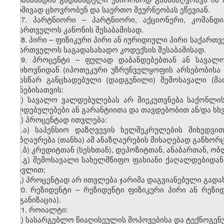
მუდმივად ცხოვრობენ და საერთო მეურნეობას ეწევიან.
17. პარტნიორი – პარტნიორი, აქციონერი, კომანდი
საქართველოს კანონის შესაბამისად.
18. პირი – ფიზიკური პირი ან იურიდიული პირი საქართ
საქართველოს საგადასახადო კოდექსის შესაბამისად.
19. პროცენტი – ფულად დაბანდებებთან ან სავალო
მოთხოვნიდან (იპოთეკური უზრუნველყოფის არსებობისა 
წინასწარ განცხადებული (დადგენილი) შემოსავალი (მა
მიზნებისათვის:
ა) სავალო ვალდებულებას არ მიეკუთვნება საქონლი
ვალდებულებები ან გარანტიითა და თავდებობით ან/და სხ
ბ) პროცენტად
ითვლება
:
ბ.ა) საპენსიო დაზღვევის ხელშეკრულების მიხედვ
ანაზღაურება (თანხა) ამ ანაზღაურების მისაღებად განხო
ბ.ბ) კრედიტთან (სესხთან), დეპოზიტთან, ანაბართან, 
ბ.გ) შემოსავალი სახელმწიფო ფასიანი ქაღალდებიდან
ჩათვლით;
გ) პროცენტად არ ითვლება ჯარიმა დაგვიანებული გადა
20. რეზიდენტი – რეზიდენტი ფიზიკური პირი ან რეზ
ორგანიზაცია).
21. როიალტი:
ა) სასარგებლო წიაღისეულის მოპოვებისა და ტექნოგენ