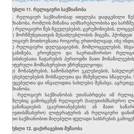
მუხლი 11. რელიგიური საქმიანობა
1. რელიგიურ საქმიანობად ითვლება დადგენილი წე
საქმიანობა, რომლის მიზანია აღმსარებლობისა და სარწმუ
ა) რელიგიური წეს-ჩვეულებების, ცერემონიების, ლოცვე
ბ) მორწმუნეთათვის შესაძლებლობის მიცემა, ჰქონდეთ
რელიგიურ მოთხოვნათა როგორც ერთობლივად, ისე ინდ
გ) რელიგიური დელეგაციების, მომლოცველების, სხვა
ორგანიზება, ეროვნული და საერთაშორისო რელიგიუ
ღონისძიებათა ჩატარების პერიოდში მათი მონაწილეების
კულტურული მომსახურებით უზრუნველყოფა;
დ) მონასტრების, სამონასტრო ეკლესიების, სასულიე
დაწესებულებების მოსწავლეთა და მსმენელთა სწავლება, 
მოხუცებულთა და ინვალიდთა სახლები) შენახვა, აგრეთვე
საქმიანობა.
2. რელიგიურ საქმიანობას უთანაბრდება იმ რელიგი
რომლებიც გამოსცემენ რელიგიურ (საღვთისმსახურო) ლი
ორგანიზაციების (გაერთიანებების) ან მათი საწა
(საღვთისმსახურო) ლიტერატურის ან რელიგიური დანიშ
ასეთი საქმიანობით მიღებული ფულადი სახსრების გამოყ
მუხლი 12. დაქირავებით მუშაობა