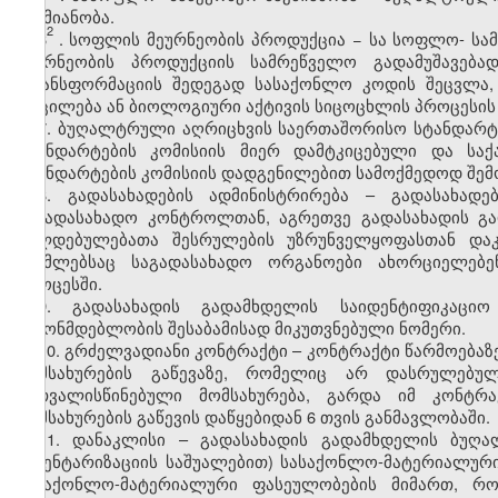
საქმიანობა.
2
6
. სოფლის მეურნეობის პროდუქცია − სა
სოფლო
-
სამ
მეურნეობის პროდუქციის სამრეწველო გადამუშავება
ტრანსფორმაციის შედეგად სასაქონლო კოდის შეცვლა,
მოცილება ან ბიოლოგიური აქტივის სიცოცხლის პროცესის 
7. ბუღალტრული აღრიცხვის საერთაშორისო სტანდარტე
სტანდარტების კომისიის მიერ დამტკიცებული და ს
სტანდარტების კომისიის დადგენილებით სამოქმედოდ შემ
8. გადასახადების ადმინისტრირება – გადასახადე
საგადასახადო კონტროლთან, აგრეთვე გადასახადის გ
ვალდებულებათა შესრულების უზრუნველყოფასთან დაკ
რომლებსაც საგადასახადო ორგანოები ახორციელებე
პროცესში.
9. გადასახადის გადამხდელის საიდენტიფიკაცი
კანონმდებლობის შესაბამისად მიკუთვნებული ნომერი.
10. გრძელვადიანი კონტრაქტი – კონტრაქტი წარმოებაზე
მომსახურების გაწევაზე, რომელიც არ დასრულებ
გათვალისწინებული მომსახურება, გარდა იმ კონტრ
მომსახურების გაწევის დაწყებიდან 6 თვის განმავლობაში.
11. დანაკლისი – გადასახადის გადამხდელის ბუღა
ინვენტარიზაციის საშუალებით) სასაქონლო-მატერიალური
სასაქონლო-მატერიალური ფასეულობების მიმართ, რ