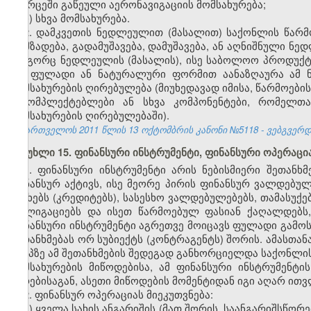
სივრცეში გაწეული აერონავიგაციის მომსახურება;
ჩ) სხვა მომსახურება.
2. დამკვეთის ნედლეულით (მასალით) საქონლის წარმო
დამზადება, გადამუშავება, დამუშავება, ან აღნიშნული ნ
როგორც ნედლეულის (მასალის), ისე საბოლოო პროდუქტი
და ფულადი ან ნატურალური ფორმით აანაზღაურა ამ ნ
მომსახურების ღირებულება (მიუხედავად იმისა, წარმოები
მაკომპლექტებლები ან სხვა კომპონენტები, რომელთ
მომსახურების ღირებულებაში).
საქართველოს 2011 წლის 13 ოქტომბრის კანონი №5118 - ვებგვერდი,
მუხლი 15. ფინანსური ინსტრუმენტი, ფინანსური ოპერაცი
1. ფინანსური ინსტრუმენტი არის ნებისმიერი შეთან
ფინანსურ აქტივს, ისე მეორე პირის ფინანსურ ვალდებულ
სესხებს (კრედიტებს), სასესხო ვალდებულებებს, თამასუქე
ობლიგაციებს და ისეთ წარმოებულ ფასიან ქაღალდებს,
ფინანსური ინსტრუმენტი აგრეთვე მოიცავს ფულადი გამო
შეთანხმებას ორ სუბიექტს (კონტრაგენტს) შორის. ამასთან
ეტაპზე ამ შეთანხმების შედეგად განხორციელდა საქონლის
მომსახურების მიწოდებისა, ამ ფინანსური ინსტრუმენტი
პირებისაგან, ასეთი მიწოდების მომენტიდან იგი აღარ ით
2. ფინანსურ ოპერაციას მიეკუთვნება:
ა) ყველა სახის ანგარიშის (მათ შორის, საანგარიშსწორე