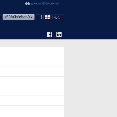
ვერსია შშმპ-სთვის
რეგისტრაცია
| ᲥᲐᲠ