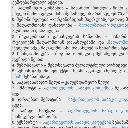
დაქვემდებარებული აქტივი.
39. სალიზინგო კომპანია − საწარმო, რომლის მიერ
მიღებული შემოსავალი მისი შემოსავლის არანაკლებ 70 პ
40. შემოწირულება – ორგანიზაციის მიერ უსასყიდლოდ 
41. მაღალმთიანი დასახლება –
„მაღალმთიანი რეგიონე
მაღალმთიანი დასახლება.
42. მაღალმთიანი დასახლების საწარმო – საწარმო
ახორციელებს მაღალმთიან დასახლებაში და
„მაღალმთ
მინიჭებული აქვს მაღალმთიანი დასახლების საწარმოს სტა
43. წმინდა მოგება − მოგება, რომელიც შესაძლებელ
დადგენილი წესით.
44. შემოსავალი − შემოსავალი ბუღალტრული აღრიცხვი
45.
სესხის
გამცემი
სუბიექტი
–
სესხის
გამცემი
სუბიექტი
„
კანონის
შესაბამისად
.
46. საგადასახადო წელი – კალენდარული წელი.
47.
იმპორტი
−
საქართველოს
საბაჟო
კოდექსის
შესაბ
მოქცევა
.
48. დროებით შემოტანა −
საქართველოს საბაჟო კოდ
მოქცევა.
49. საბაჟო სანქცია −
საქართველოს საბაჟო კო
პასუხისმგებლობის ზომა.
50. ექსპორტი −
საქართველოს საბაჟო კოდექსის
შესაბა
51. რეპო შეთანხმება, უკურეპო შეთანხმება −
„ფინანს