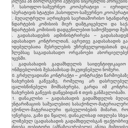
მოცილება ან ბიოლოგიური აქტივის სიცოცხლის პროცესის 
​3
6
. სასოფლო-სამეურნეო კოოპერატივი – იურიდი
კოოპერატივის სტატუსი „სასოფლო-სამეურნეო კოოპერატივ
7. ბუღალტრული აღრიცხვის საერთაშორისო სტანდარტე
სტანდარტების კომისიის მიერ დამტკიცებული და ს
სტანდარტების კომისიის დადგენილებით სამოქმედოდ შემ
8. გადასახადების ადმინისტრირება – გადასახადე
საგადასახადო კონტროლთან, აგრეთვე გადასახადის გ
ვალდებულებათა შესრულების უზრუნველყოფასთან დაკ
რომლებსაც საგადასახადო ორგანოები ახორციელებე
პროცესში.
9. გადასახადის გადამხდელის საიდენტიფიკაცი
კანონმდებლობის შესაბამისად მიკუთვნებული ნომერი.
10. გრძელვადიანი კონტრაქტი – კონტრაქტი წარმოებაზე
მომსახურების გაწევაზე, რომელიც არ დასრულებ
გათვალისწინებული მომსახურება, გარდა იმ კონტრ
მომსახურების გაწევის დაწყებიდან 6 თვის განმავლობაში.
11. დანაკლისი – გადასახადის გადამხდელის ბუღა
ინვენტარიზაციის საშუალებით) სასაქონლო-მატერიალური
სასაქონლო-მატერიალური ფასეულობების მიმართ, რ
თბოენერგია, გაზი და წყალი), დანაკლისად ითვლება სხვა
რეალიზებულ (გადასახადის გადამხდელისგან ფაქტობრი
დგინდება დებიტორი (ამნაზღაურებელი) ან/და მიმთვი