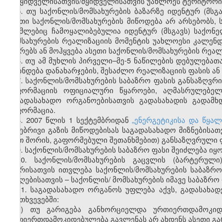
გამყიდველისათვის/მყიდველისათვის უახლოეს ტერიტორია
5. თუ საქონლის/მომსახურების ბაზარზე იდენტურ (მსგ
ასეთი საქონლის/მომსახურების მიწოდება არ არსებობს, 
რომლებიც ჩამოყალიბებულია იდენტურ (მსგავს) საქონე
მომსახურების რეალიზაციის მომენტის უახლოესი კალე
უსწრებს ან მოჰყვება ასეთი საქონლის/მომსახურების რეალ
6. თუ ამ მუხლის პირველი–მე-5 ნაწილების დებულებათ
დგინდება დანახარჯების, შესაძლო რეალიზაციის ფასის ან
7. საქონლის/მომსახურების საბაზრო ფასის განსაზღვრი
ინფორმაციის ოფიციალური წყაროები, აღმასრულებელი
საგადასახადო ორგანოებისათვის გადასახადის გადამ
ინფორმაცია.
8. 2007 წლის 1 სექტემბრიდან
„ენერგეტიკისა და წყა
ბუნებრივი გაზის მიწოდებისას საგადასახადო მიზნებისა
(მათ შორის, გაფორმებული შეთანხმებით) განსაზღვრული 
9. საქონლის/მომსახურების საბაზრო ფასი შეიძლება იყ
10. საქონლის/მომსახურების გაცვლის (ბარტერულ
მხარისათვის ითვლება საქონლის/მომსახურების საბაზ
მიმღებისათვის – საქონლის/ მომსახურების იმავე საბაზრო
11. საგადასახადო ორგანოს უფლება აქვს, გადასახად
შემთხვევებში:
ა) თუ გარიგება განხორციელდა ურთიერთდამოკიდ
ურთიერთდამოკიდებულება გავლენას არ ახდენს ასეთი გარ