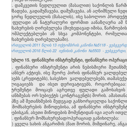
2. დამკვეთის ნედლეულით (მასალით) საქონლის წარმო
დამზადება, გადამუშავება, დამუშავება, ან აღნიშნული ნ
როგორც ნედლეულის (მასალის), ისე საბოლოო პროდუქტი
და ფულადი ან ნატურალური ფორმით აანაზღაურა ამ ნ
მომსახურების ღირებულება (მიუხედავად იმისა, წარმოები
მაკომპლექტებლები ან სხვა კომპონენტები, რომელთ
მომსახურების ღირებულებაში).
საქართველოს 2011 წლის 13 ოქტომბრის კანონი №5118 - ვებგვერდი,
საქართველოს 2016 წლის 22
ივნისის კანონი
№5503
- ვებგვერდი
მუხლი 15. ფინანსური ინსტრუმენტი, ფინანსური ოპერაცი
1. ფინანსური ინსტრუმენტი არის ნებისმიერი შეთან
ფინანსურ აქტივს, ისე მეორე პირის ფინანსურ ვალდებულ
სესხებს (კრედიტებს), სასესხო ვალდებულებებს, თამასუქე
ობლიგაციებს და ისეთ დერივატივებს, როგორებიცაა:
ინსტრუმენტი მოიცავს აგრეთვე ფულადი გამოსახვის
შეთანხმებას ორ სუბიექტს (კონტრაგენტს) შორის. ამასთან
ეტაპზე ამ შეთანხმების შედეგად განხორციელდა საქონლი
და მომსახურების მიწოდებისა, ამ ფინანსური ინსტრუმენ
პირებისგან, ასეთი მიწოდების მომენტიდან იგი აღარ ითვ
2. ფინანსურ მომსახურებად/ოპერაციად განიხილება:
ა) ყველა სახის ანგარიშის (მათ შორის, მიმდინარე, ან