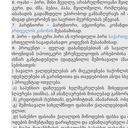
16. ოჯახი – პირი, მისი მეუღლე, არასრულწლოვანი შვი
და გერი, და, ძმა, ბებია, პაპა, შვილიშვილი, რომლები
გადასახადის გადამხდელი უპირობოდ განსაზღვრავს იმ 
მუდმივად ცხოვრობენ და საერთო მეურნეობას ეწევიან.
17. პარტნიორი – პარტნიორი, აქციონერი, კომანდ
საქართველოს კანონის
შესაბამისად.
18. პირი – ფიზიკური პირი ან იურიდიული პირი
საქართვ
საქართველოს საგადასახადო კოდექსის შესაბამისად.
19. პროცენტი – ფულად დაბანდებებთან ან სავალო
მოთხოვნიდან (იპოთეკური უზრუნველყოფის არსებობისა 
წინასწარ განცხადებული (დადგენილი) შემოსავალი (მა
მიზნებისათვის:
ა) სავალო ვალდებულებას არ მიეკუთვნება საქონლი
ვალდებულებები ან გარანტიითა და თავდებობით ან/და სხ
ბ) პროცენტად ითვლება:
ბ.ა) საპენსიო დაზღვევის ხელშეკრულების მიხედვ
ანაზღაურება (თანხა), ამ ანაზღაურების მისაღებად განხ
ბ.ბ) კრედიტთან (სესხთან), დეპოზიტთან, ანაბართან, 
ბ.გ) შემოსავალი სახელმწიფო ფასიანი ქაღალდებიდან
ჩათვლით;
ბ.დ) სასესხო ფასიანი ქაღალდის მიწოდების ფასსა და 
მიწოდების მომენტამდე დარიცხული და აუნაზღაურებელი 
ბ.ე) რეპო შეთანხმების ფარგლებში სასესხო ფასიანი