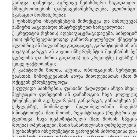
განკარგვა, დახურვა, აგრეთვე ნებისმიერი საგადახდ
ტრანსფერორდერის დამუშავება/შესრულება, კლირინგ
საინკასაციო მომსახურება);
ბ) ფინანსური ინსტრუმენტის მიმოქცევა და მიმოქცე
ნებისმიერი საგადახდო ინსტრუმენტით სარგებლობა;
გ) კრედიტის (სესხის) აღება/გაცემა/გადაცემა, სინდიც
(სესხის) უზრუნველსაყოფად განხორციელებული ქმედებები
ნაწილობრივ ან მთლიანად გადაყიდვა, გარანტიების ან ან
მართვა/განკარგვა ან ასეთი ინსტრუმენტის შეძენა/მის ბ
სარგებლისა და ძირის გადახდა) და კრედიტზე (სესხზე)
აგრეთვე ფაქტორინგი;
დ) კაპიტალში წილის, აქციის, ობლიგაციის, სერტიფი
შეძენასთან, მიმოქცევასთან ან/და მიწოდებასთან (მათ 
მიმოქცევის უზრუნველყოფა;
ე) ფულადი სახსრების, ფასიანი ქაღალდის ან/და სხვა 
საინვესტიციო ფონდების ან დანაზოგთა სხვა კოლექტი
ინსტრუმენტების აკუმულირება), განკარგვა, განთავსება 
საფუძვლებზე), ნომინალურ მფლობელობაში მიღება/გ
ადმინისტრირება, მათ შორის, რეგისტრაცია (რეესტრის ფ
განტვირთვა, სხვა დეპოზიტარული (მათ შორის, სპეცი
წარმოება) ოპერაციები, მათი სამართლიანი ღირებულების 
ვ) ფინანსური ინსტრუმენტით გარიგების პირობებისა და 
ზ) კორპორატიული ოპერაციები, კერძოდ, აქციის და კ