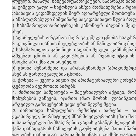
ნედლეული, მასალა, ნახევარფაბრიკატები, სამარაგო ნაწილ
29. უიმედო ვალი – საქონლის ან/და მომსახურების რე
გადასახადის გადამხდელის მიერ აღიარებული მოთხოვნა 
იქნა ანაზღაურებული მიმდინარე საგადასახადო წლის ბოლ
ა) სასამართლოს/არბიტრაჟის კანონიერ ძალაში შეს
შესახებ;
ბ) აღსრულების ორგანოს მიერ გაცემული ცნობა სააღ
მიერ კუთვნილი თანხის მიუღებლობის ან ნაწილობრივ მიღ
გ) სასამართლოს კანონიერ ძალაში შესული განჩინება შ
დასაშვებად ცნობის ან გაკოტრების ან რეაბილიტაციის
მოთხოვნა არ იქნა აღიარებული;
დ) ცნობა მეწარმეთა და არასამეწარმეო (არაკომერც
შესახებ ან გარდაცვალების ცნობა.
30. ქონება – ყველა ნივთი და არამატერიალური ქონებ
სარგებლობა შეუძლიათ პირებს.
31. ძირითადი საშუალება – მატერიალური აქტივი, რო
მომსახურების გაწევის, იჯარით (მათ შორის, ლიზინგი
სასარგებლო გამოყენების ვადა ერთ წელზე მეტია.
32. ძირითადი საშუალების რემონტის ხარჯები – ხ
(თავდაპირველ, ნორმატიულ) მწარმოებლურობას (მათ შორი
მათი სასარგებლო მომსახურების ვადის გახანგრძლივები
მანქანა-დანადგარის ნაწილების გაუმჯობესება მათი მ
პროცესების დანერგვა), გარდა მიმდინარე საექსპლუატაც