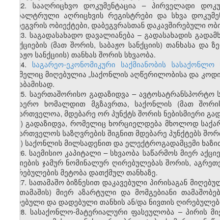
22. სააღრიცხვო დოკუმენტაცია – პირველადი დოკუ
ბუღალტრული აღრიცხვის რეგისტრები და სხვა დოკუმე
დაბეგვრის ობიექტები, დაბეგვრასთან დაკავშირებული ობ
23. საგადასახადო დავალიანება – გადასახადის გადა
სანქციების (მათ შორის, საბაჟო სანქციის) თანხასა და 
საბაჟო სანქციის) თანხას შორის სხვაობა.
24.
საგარეო-ეკონომიკური საქმიანობის სასაქონლო
რომელიც მიღებულია „საქონლის აღწერილობისა და კოდირე
შესაბამისად.
25. საერთაშორისო გადაზიდვა – ავტოსატრანსპორტო ს
საჰაერო ხომალდით მგზავრთა, საქონლის (მათ შორის
საქართველოა, მდებარე ორ პუნქტს შორის ნებისმიერი გად
ა) გადაზიდვა, რომელიც ხორციელდება მხოლოდ საქა
საქართველოს საზღვრების შიგნით მდებარე პუნქტებს შორ
ბ) საქონლის მილსადენით და ელექტროგადამცემი ხაზი
26. საემისიო კაპიტალი – სხვაობა საწარმოს მიერ აქც
აქციების ჯამურ ნომინალურ ღირებულებას შორის, აგრეთ
ღირებულების მეტობა დათქმულ თანხაზე.
27. სათამაშო ბიზნესით დაკავებული პირისაგან მიღებუ
(მოთამაშის) მიერ აზარტული და მომგებიანი თამაშობებ
მიღებული და დადებული თანხის ან/და ნივთის ღირებულებ
28. სასაქონლო-მატერიალური ფასეულობა – პირის მი