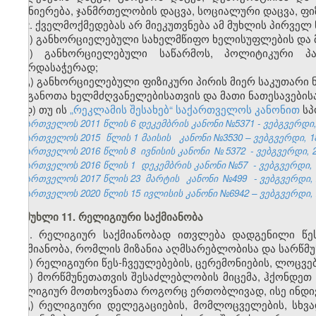
მეცნიერება, ჯანმრთელობის დაცვა, სოციალური დაცვა, ფ
2. ქველმოქმედებას არ მიეკუთვნება ამ მუხლის პირველ
ა) განხორციელებული სახელმწიფო ხელისუფლების და 
ბ) განხორციელებული საწარმოს, პოლიტიკური პა
მხარდასაჭერად;
გ) განხორციელებული ფიზიკური პირის მიერ საკუთარი 
ორგანოთა ხელმძღვანელებისათვის და მათი ნათესავების
დ) თუ ის
„რეკლამის შესახებ“ საქართველოს კანონით
სპ
საქართველოს 2011 წლის 6 დეკემბრის კანონი №5371 - ვებგვერდი, 
საქართველოს 2015
წლის 1 მაისის
კანონი №3530 – ვებგვერდი, 18
საქართველოს 2016 წლის 8
ივნისის კანონი
№
5372
- ვებგვერდი, 2
საქართველოს 2016 წლის 1
დეკემბრის კანონი №57
- ვებგვერდი, 
საქართველოს 2017 წლის 23
მარტის
კანონი
№499
- ვებგვერდი, 
საქართველოს 2020 წლის 15 ივლისის კანონი №6942 – ვებგვერდი, 2
მუხლი 11. რელიგიური საქმიანობა
1. რელიგიურ საქმიანობად ითვლება დადგენილი წე
საქმიანობა, რომლის მიზანია აღმსარებლობისა და სარწმუ
ა) რელიგიური წეს-ჩვეულებების, ცერემონიების, ლოცვე
ბ) მორწმუნეთათვის შესაძლებლობის მიცემა, ჰქონდეთ
რელიგიურ მოთხოვნათა როგორც ერთობლივად, ისე ინდ
გ) რელიგიური დელეგაციების, მომლოცველების, სხვა