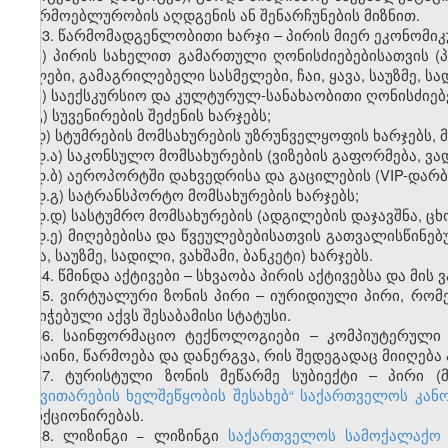
მწარმოებლურობის აღდგენის ან შენარჩუნების მიზნით.
33. წარმომადგენლობითი ხარჯი – პირის მიერ ეკონომიკ
ა) პირის სახელით გამართული ღონისძიებებისათვის (პ
წყლები, გამაგრილებელი სასმელები, ჩაი, ყავა, საუზმე, სად
ბ) საექსკურსიო და კულტურულ-სანახაობითი ღონისძიებე
გ) სუვენირების შეძენის ხარჯებს;
დ) სტუმრების მომსახურების უზრუნველყოფის ხარჯებს, 
დ.ა) საკონსულო მომსახურების (ვიზების გაფორმება, ვა
დ.ბ) აეროპორტში დახვედრისა და გაცილების (VIP-დარბა
დ.გ) სატრანსპორტო მომსახურების ხარჯებს;
დ.დ) სასტუმრო მომსახურების (ადგილების დაჯავშნა, ცხ
დ.ე) მიღებებისა და წვეულებებისათვის გათვალისწინებ
ყავა, საუზმე, სადილი, ვახშამი, ბანკეტი) ხარჯებს.
34. წმინდა აქტივები – სხვაობა პირის აქტივებსა და მი
35. ვირტუალური ზონის პირი – იურიდიული პირი, რო
მინიჭებული აქვს შესაბამისი სტატუსი.
36. საინფორმაციო ტექნოლოგიები – კომპიუტერული ს
დიზაინი, წარმოება და დანერგვა, რის შედეგადაც მიიღე
37. ტურისტული ზონის მეწარმე სუბიექტი – პირი (
განვითარების ხელშეწყობის შესახებ“
საქართველოს კანო
ფუნქციონირებას.
38. ლიზინგი − ლიზინგი
საქართველოს სამოქალაქო 