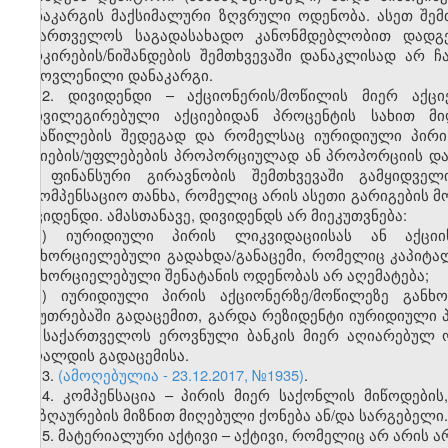
დანაკარგის მაქსიმალური ზღვრული ოდენობა. ასეთ შემ
საქართველოს საგადასახადო კანონმდებლობით დადგე
მარკირების/ნიშანდების შემთხვევაში დანაკლისად არ 
გამოვლენილი დანაკარგი.
12. დივიდენდი – აქციონერის/მოწილის მიერ აქცი
პრივილეგირებული აქციებიდან პროცენტის სახით მი
განაწილების შედეგად და რომელსაც იურიდიული პირი 
აქციების/უფლებების პროპორციულად ან პროპორციის დაცვ
და ფინანსური გირავნობის შემთხვევაში გამყიდველი
საკომპენსაციო თანხა, რომელიც არის ასეთი გარიგების
დივიდენდი. ამასთანავე, დივიდენდს არ მიეკუთვნება:
ა) იურიდიული პირის ლიკვიდაციისას ან აქცი
განხორციელებული გადახდა/განაცემი, რომელიც კაპიტალ
განხორციელებული შენატანის ოდენობას არ აღემატება;
ბ) იურიდიული პირის აქციონერზე/მოწილეზე განხ
საკუთრებაში გადაცემით, გარდა რეზიდენტი იურიდიული 
და საქართველოს ეროვნული ბანკის მიერ აღიარებულ 
ქაღალდის გადაცემისა.
13.
(ამოღებულია - 23.12.2017, №1935)
.
14. კომპენსაცია – პირის მიერ საქონლის მიწოდების,
ანაზღაურების მიზნით მიღებული ქონება ან/და სარგებელი.
15. მატერიალური აქტივი – აქტივი, რომელიც არ არის 