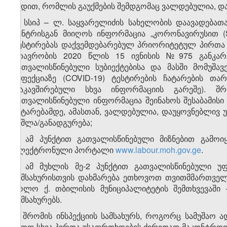
ვადით, რომლის გაუქმების შემდგომაც ვალდებულია, დ
ბ) სსიპ – ლ. საყვარელიძის სახელობის დაავადებ
ცენტრისგან მიიღოს ინფორმაცია „კორონავირუსით (
ტესტირებას დაქვემდებარებულ პრიორიტეტულ პირთა ნუ
მთავრობის 2020 წლის 15 ივნისის №975 განკარ
გათვალისწინებული სუბიექტებისა და მასში მომუშა
ინფექციაზე (COVID-19) ტესტირების ჩატარების თა
დაკავშირებული სხვა ინფორმაციის გარეშე). შრ
გათვალისწინებული ინფორმაცია შეინახოს შესაბამისი
ჩატარებამდე, ამასთან, ვალდებულია, დაუყოვნებლივ 
წაშლა/განადგურება;
გ) ამ პუნქტით გათვალისწინებული მიზნებით გამოი
ელექტრონული პორტალი
www.labour.moh.gov.ge
.
3. ამ მუხლის მე-2 პუნქტით გათვალისწინებული უფ
სამსახურისთვის დახმარება ეთხოვოთ თვითმმართველი
ხოლო ქ. თბილისის მუნიციპალიტეტის შემთხვევაში 
სამსახურებს.
4. შრომის ინსპექციის სამსახურს, როგორც სამუშაო 
მყოფ სხვა პირთა უსაფრთხოების ძირითად მაკონტროლე