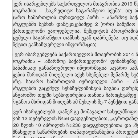
გ) ვერ ისარგებლებს საქართველოს მთავრობის 2019 
პროგრამით − „საკრედიტო საგარანტიო სქემა“, თუ ა
საჯარო სამართლის იურიდიულ პირს − აწარმოე საქა
ფარგლებში სესხის დამტკიცებამდე 2 (ორი) სამუშა
საქართველოში ვალდებულია, შეწყვიტოს პროგრამი
გაცემული საგარანტიო თანხის უკან დაბრუნება, თუ ად
პუნქტით განსაზღვრული ინფორმაცია;
დ) ვერ ისარგებლებს საქართველოს მთავრობის 2014 
პროგრამის − „აწარმოე საქართველოში“ ფინანსებზე
შესაბამისად განსაზღვრული ინფორმაცია საჯარო სა
უწყების მხრიდან მიღებული აქვს ხსენებულ მეწარმე ს
ადრე. საჯარო სამართლის იურიდიული პირი − ა
ფარგლებში გაცემულ სესხზე/ლიზინგის საგნის ღირე
საანგარიშო თვეში სუბსიდირების თანხის ჩარიცხვამდ
ორგანოს მხრიდან მიიღებს ამ მუხლის მე-7 პუნქტით გ
ე) ვერ ისარგებლებს „დანერგე მომავალი“ სახელმწიფო
წლის 12 თებერვლის №56 დადგენილებით, „აგროდაზღვ
2020 წლის 10 აპრილის №236 დადგენილებითა და „შ
შემნახველი საწარმოების თანადაფინანსების პროექტი