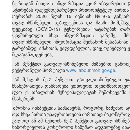
ცენტრისგან მიიღოს ინფორმაცია „კორონავირუსით (
ტესტირებას დაქვემდებარებულ პრიორიტეტულ პირთა ნუ
მთავრობის 2020 წლის 15 ივნისის №975 განკარ
გათვალისწინებული სუბიექტებისა და მასში მომუშა
ინფექციაზე (COVID-19) ტესტირების ჩატარების თა
დაკავშირებული სხვა ინფორმაციის გარეშე). შრ
გათვალისწინებული ინფორმაცია შეინახოს შესაბამისი
ჩატარებამდე, ამასთან, ვალდებულია, დაუყოვნებლივ 
წაშლა/განადგურება;
გ) ამ პუნქტით გათვალისწინებული მიზნებით გამოი
ელექტრონული პორტალი
www.labour.moh.gov.ge
.
3. ამ მუხლის მე-2 პუნქტით გათვალისწინებული უფ
სამსახურისთვის დახმარება ეთხოვოთ თვითმმართველი
ხოლო ქ. თბილისის მუნიციპალიტეტის შემთხვევაში 
სამსახურებს.
4. შრომის ინსპექციის სამსახურს, როგორც სამუშაო 
მყოფ სხვა პირთა უსაფრთხოების ძირითად მაკონტროლე
უშუალოდ ან ამ მუხლის მე-2 პუნქტით გათვალისწინ
განახორციელოს კონტროლი სამუშაო ადგილებზე ახალ