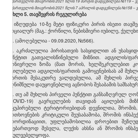
საქართველოს მთავრობის 2021 წლის 19 მარტის დადგენილება №119 – ვებ
საქართველოს მთავრობის 2021 წლის 7 აპრილის დადგენილება №158 – ვე
მუხლი
5.
თავშეყრის
რეგულირება
1. იზღუდება 10-ზე მეტი ფიზიკური პირის ისეთი თა
სოციალურ (მაგ.: ქორწილი, ნებისმიერი იუბილე, ქელეხი
​1
1
. (ამოღებულია - 09.09.2020, №566).
​2
1
. აკრძალულია პირისათვის სასყიდლით ან უსასყი
პუნქტით გათვალისწინებული მიზნით. ადგილის/ფა
გონივრული ზომა (მათ შორის, ხელშეკრულებით კონ
აცილებული ადგილის/ფართის გამოყენებისას ამ მუხლ
ფართის მესაკუთრე ვალდებულია, ამ მუხლის პირველ
აღნიშნული დაუყოვნებლივ აცნობოს შესაბამის სამსახურ
​3
1
. თუ ამ მუხლის პირველი პუნქტით განსაზღვრულ ღო
(COVID-19) გავრცელების თავიდან აცილების მიზ
ოკუპირებული ტერიტორიებიდან დევნილთა, შრომის,
მოთხოვნების კრიტიკული შეუსაბამობა, შრომის ინსპე
კოორდინაციით, უფლებამოსილია დროებით შეზღუდო
უნებართვოდ შესვლა, ლუქის ახსნა ან შრომის ინსპე
უგულვებელყოფა.