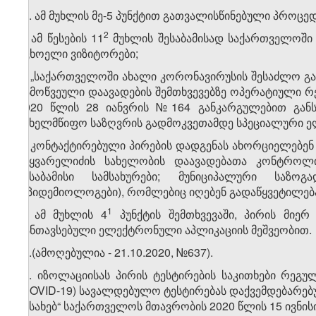
​1
5
. ამ მუხლის მე-5 პუნქტით გათვალისწინებული პროცე
​2
ა) ამ წესების 11​
მუხლის შესაბამისად საქართველოში 
უცხოელი ვიზიტორები;
ბ) „საქართველოში ახალი კორონავირუსის შესაძლო გ
გამოწვეული დაავადების შემთხვევებზე ოპერატიული რე
2020 წლის 28 იანვრის №164 განკარგულებით განს
სახელმწიფო საზღვრის გადმოკვეთამდე სპეციალური ელ
6. კონტაქტირებული პირების დადგენას ახორციელებენ 
საყვარელიძის სახელობის დაავადებათა კონტროლ
შესაბამისი სამსახურები; მუნიციპალური საზო
(ეპიდემიოლოგები), რომლებიც იღებენ გადაწყვეტილება
​1
7. ამ მუხლის 4
პუნქტის შემთხვევაში, პირის მიერ
განთავსებული ელექტრონული აპლიკაციის მეშვეობით.
​1
7
.(ამოღებულია - 21.10.2020, №637).
​2
7
. იზოლაციისას პირის ტესტირების საკითხები რეგ
(COVID-19) სავალდებულო ტესტირებას დაქვემდებარებუ
შესახებ“ საქართველოს მთავრობის 2020 წლის 15 ივნის